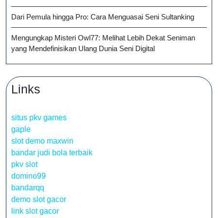
Dari Pemula hingga Pro: Cara Menguasai Seni Sultanking
Mengungkap Misteri Owl77: Melihat Lebih Dekat Seniman
yang Mendefinisikan Ulang Dunia Seni Digital
Links
situs pkv games
gaple
slot demo maxwin
bandar judi bola terbaik
pkv slot
domino99
bandarqq
demo slot gacor
link slot gacor