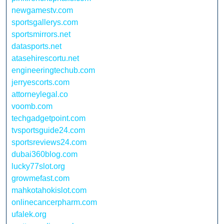
newgamestv.com
sportsgallerys.com
sportsmirrors.net
datasports.net
atasehirescortu.net
engineeringtechub.com
jerryescorts.com
attorneylegal.co
voomb.com
techgadgetpoint.com
tvsportsguide24.com
sportsreviews24.com
dubai360blog.com
lucky77slot.org
growmefast.com
mahkotahokislot.com
onlinecancerpharm.com
ufalek.org