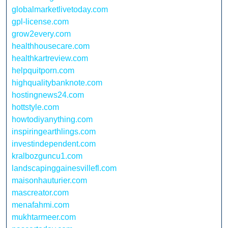
globalmarketlivetoday.com
gpl-license.com
grow2every.com
healthhousecare.com
healthkartreview.com
helpquitporn.com
highqualitybanknote.com
hostingnews24.com
hottstyle.com
howtodiyanything.com
inspiringearthlings.com
investindependent.com
kralbozguncu1.com
landscapinggainesvillefl.com
maisonhauturier.com
mascreator.com
menafahmi.com
mukhtarmeer.com