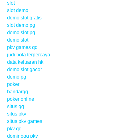
slot
slot demo
demo slot gratis
slot demo pg
demo slot pg
demo slot
pkv games qq
judi bola terpercaya
data keluaran hk
demo slot gacor
demo pg
poker
bandarqq
poker online
situs qq
situs pkv
situs pkv games
pkv qq
dominoqq pkv