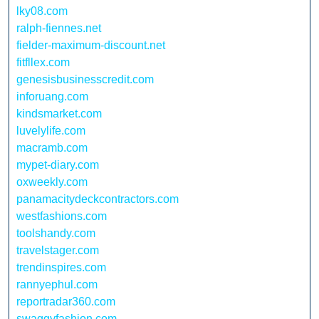
lky08.com
ralph-fiennes.net
fielder-maximum-discount.net
fitfllex.com
genesisbusinesscredit.com
inforuang.com
kindsmarket.com
luvelylife.com
macramb.com
mypet-diary.com
oxweekly.com
panamacitydeckcontractors.com
westfashions.com
toolshandy.com
travelstager.com
trendinspires.com
rannyephul.com
reportradar360.com
swaggyfashion.com