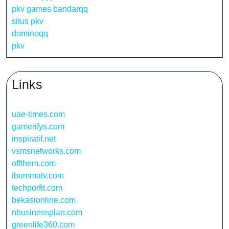
pkv games bandarqq
situs pkv
dominoqq
pkv
Links
uae-times.com
gamerifys.com
inspiratif.net
vsmsnetworks.com
offthem.com
ibommatv.com
techporfit.com
bekasionline.com
nbusinessplan.com
greenlife360.com