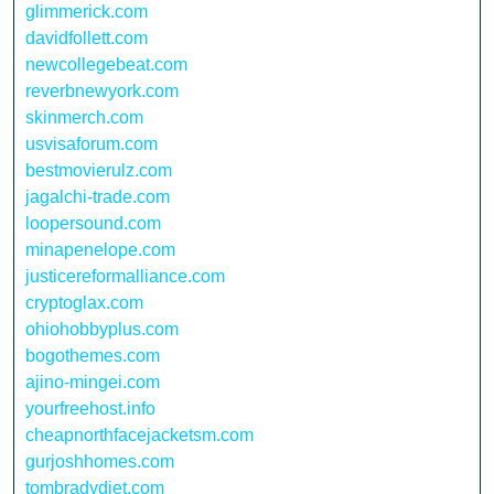
glimmerick.com
davidfollett.com
newcollegebeat.com
reverbnewyork.com
skinmerch.com
usvisaforum.com
bestmovierulz.com
jagalchi-trade.com
loopersound.com
minapenelope.com
justicereformalliance.com
cryptoglax.com
ohiohobbyplus.com
bogothemes.com
ajino-mingei.com
yourfreehost.info
cheapnorthfacejacketsm.com
gurjoshhomes.com
tombradydiet.com