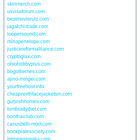
skinmerch.com
usvisaforum.com
bestmovierulz.com
jagalchi-trade.com
loopersound.com
minapenelope.com
justicereformalliance.com
cryptoglax.com
ohiohobbyplus.com
bogothemes.com
ajino-mingei.com
yourfreehost.info
cheapnorthfacejacketsm.com
gurjoshhomes.com
tombradydiet.com
bonthaiclub.com
casusbelli-mod.com
bookplatesociety.com
lebnewsmedia.com