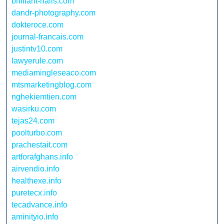
brilliant-nails.com
dandr-photography.com
dokteroce.com
journal-francais.com
justintv10.com
lawyerule.com
mediamingleseaco.com
mtsmarketingblog.com
nghekiemtien.com
wasirku.com
tejas24.com
poolturbo.com
prachestait.com
artforafghans.info
airvendio.info
healthexe.info
puretecx.info
tecadvance.info
aminityio.info