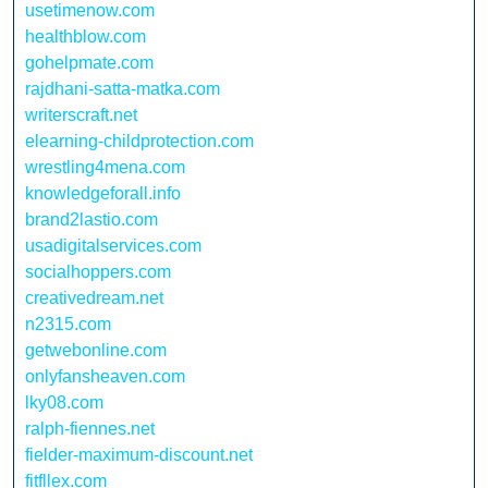
usetimenow.com
healthblow.com
gohelpmate.com
rajdhani-satta-matka.com
writerscraft.net
elearning-childprotection.com
wrestling4mena.com
knowledgeforall.info
brand2lastio.com
usadigitalservices.com
socialhoppers.com
creativedream.net
n2315.com
getwebonline.com
onlyfansheaven.com
lky08.com
ralph-fiennes.net
fielder-maximum-discount.net
fitfllex.com