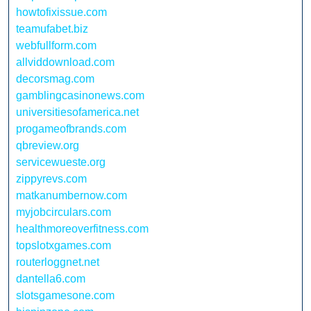
howtofixissue.com
teamufabet.biz
webfullform.com
allviddownload.com
decorsmag.com
gamblingcasinonews.com
universitiesofamerica.net
progameofbrands.com
qbreview.org
servicewueste.org
zippyrevs.com
matkanumbernow.com
myjobcirculars.com
healthmoreoverfitness.com
topslotxgames.com
routerloggnet.net
dantella6.com
slotsgamesone.com