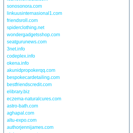
sonosonora.com
linkuusinternasional1.com
friendsroll.com
spiderclothing.net
wondergadgetsshop.com
seatgurunews.com
3net.info
codeplex.info
okena.info
akunidpropokerqq.com
bespokecardetailing.com
bestfriendscredit.com
elibrary.biz
eczema-naturalcures.com
astro-bath.com
aghapal.com
altu-expo.com
authorjennijames.com