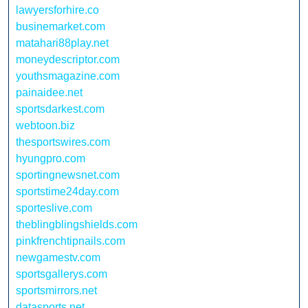
lawyersforhire.co
businemarket.com
matahari88play.net
moneydescriptor.com
youthsmagazine.com
painaidee.net
sportsdarkest.com
webtoon.biz
thesportswires.com
hyungpro.com
sportingnewsnet.com
sportstime24day.com
sporteslive.com
theblingblingshields.com
pinkfrenchtipnails.com
newgamestv.com
sportsgallerys.com
sportsmirrors.net
datasports.net