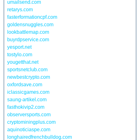
umailsend.com
retarys.com
fasterformationcpf.com
goldensnuggles.com
lookbattlemap.com
buyrdpservice.com
yesport.net
tostylo.com
yougetthat.net
sportsnetclub.com
newbestcrypto.com
oxfordsave.com
iclassicgames.com
saung-artikel.com
fasthokivip2.com
observersports.com
cryptominingplus.com
aquinoticiaspe.com
longhairedfrenchbulldog.com