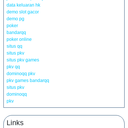
data keluaran hk
demo slot gacor
demo pg
poker
bandarqq
poker online
situs qq
situs pkv
situs pkv games
pkv qq
dominoqq pkv
pkv games bandarqq
situs pkv
dominoqq
pkv
Links