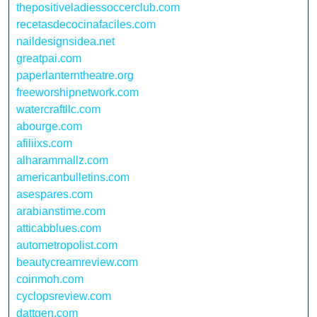
thepositiveladiessoccerclub.com
recetasdecocinafaciles.com
naildesignsidea.net
greatpai.com
paperlanterntheatre.org
freeworshipnetwork.com
watercraftllc.com
abourge.com
afiliixs.com
alharammallz.com
americanbulletins.com
asespares.com
arabianstime.com
atticabblues.com
autometropolist.com
beautycreamreview.com
coinmoh.com
cyclopsreview.com
dattgen.com