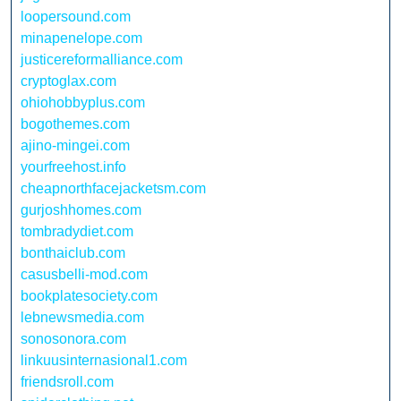
loopersound.com
minapenelope.com
justicereformalliance.com
cryptoglax.com
ohiohobbyplus.com
bogothemes.com
ajino-mingei.com
yourfreehost.info
cheapnorthfacejacketsm.com
gurjoshhomes.com
tombradydiet.com
bonthaiclub.com
casusbelli-mod.com
bookplatesociety.com
lebnewsmedia.com
sonosonora.com
linkuusinternasional1.com
friendsroll.com