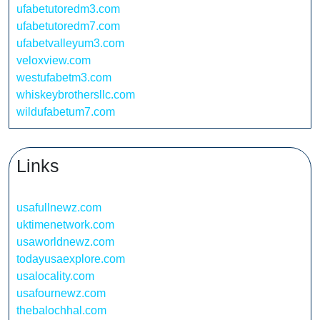
ufabetutoredm3.com
ufabetutoredm7.com
ufabetvalleyum3.com
veloxview.com
westufabetm3.com
whiskeybrothersllc.com
wildufabetum7.com
Links
usafullnewz.com
uktimenetwork.com
usaworldnewz.com
todayusaexplore.com
usalocality.com
usafournewz.com
thebalochhal.com