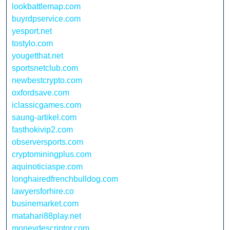
lookbattlemap.com
buyrdpservice.com
yesport.net
tostylo.com
yougetthat.net
sportsnetclub.com
newbestcrypto.com
oxfordsave.com
iclassicgames.com
saung-artikel.com
fasthokivip2.com
observersports.com
cryptominingplus.com
aquinoticiaspe.com
longhairedfrenchbulldog.com
lawyersforhire.co
businemarket.com
matahari88play.net
moneydescriptor.com