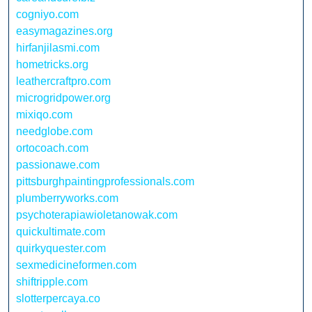
cogniyo.com
easymagazines.org
hirfanjilasmi.com
hometricks.org
leathercraftpro.com
microgridpower.org
mixiqo.com
needglobe.com
ortocoach.com
passionawe.com
pittsburghpaintingprofessionals.com
plumberryworks.com
psychoterapiawioletanowak.com
quickultimate.com
quirkyquester.com
sexmedicineformen.com
shiftripple.com
slotterpercaya.co