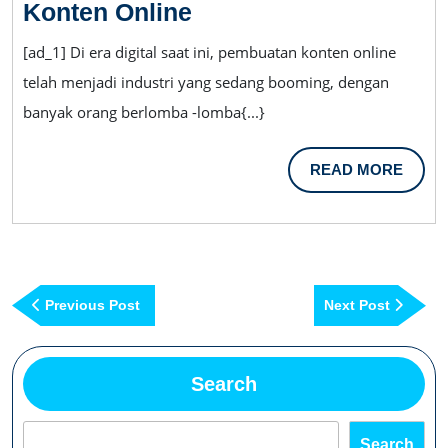
Temui
Konten Online
Jos55:
[ad_1] Di era digital saat ini, pembuatan konten online
Bintang
telah menjadi industri yang sedang booming, dengan
Yang
banyak orang berlomba -lomba{...}
Meningkat
Di
READ
READ MORE
Dunia
MORE
Pembuatan
Konten
Online
Post
Previous
Next
Previous Post
Next Post
navigation
Post
Post
Search
Search