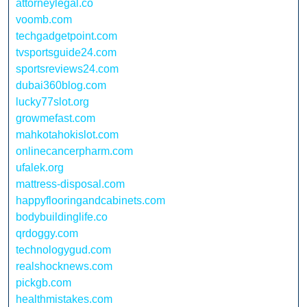
attorneylegal.co
voomb.com
techgadgetpoint.com
tvsportsguide24.com
sportsreviews24.com
dubai360blog.com
lucky77slot.org
growmefast.com
mahkotahokislot.com
onlinecancerpharm.com
ufalek.org
mattress-disposal.com
happyflooringandcabinets.com
bodybuildinglife.co
qrdoggy.com
technologygud.com
realshocknews.com
pickgb.com
healthmistakes.com