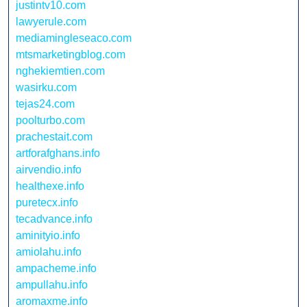
justintv10.com
lawyerule.com
mediamingleseaco.com
mtsmarketingblog.com
nghekiemtien.com
wasirku.com
tejas24.com
poolturbo.com
prachestait.com
artforafghans.info
airvendio.info
healthexe.info
puretecx.info
tecadvance.info
aminityio.info
amiolahu.info
ampacheme.info
ampullahu.info
aromaxme.info