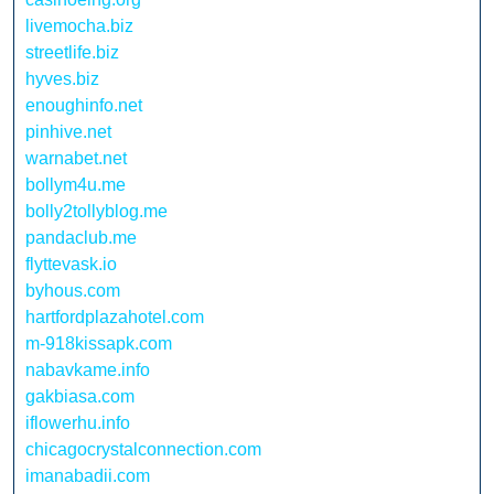
livemocha.biz
streetlife.biz
hyves.biz
enoughinfo.net
pinhive.net
warnabet.net
bollym4u.me
bolly2tollyblog.me
pandaclub.me
flyttevask.io
byhous.com
hartfordplazahotel.com
m-918kissapk.com
nabavkame.info
gakbiasa.com
iflowerhu.info
chicagocrystalconnection.com
imanabadii.com