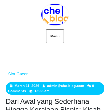
Skip
to
content
Menu
Slot Gacor
Dari
Awal
March 11, 2026
March
admin@che-blog.com
admin@che-
0
Comments
12:38 am
11,
blog.com
yang
2026
Sederhana
Dari Awal yang Sederhana
Hingga
Hingga Kerajaan Bisnis: Kisah
Kerajaan