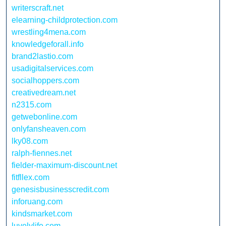
writerscraft.net
elearning-childprotection.com
wrestling4mena.com
knowledgeforall.info
brand2lastio.com
usadigitalservices.com
socialhoppers.com
creativedream.net
n2315.com
getwebonline.com
onlyfansheaven.com
lky08.com
ralph-fiennes.net
fielder-maximum-discount.net
fitfllex.com
genesisbusinesscredit.com
inforuang.com
kindsmarket.com
luvelylife.com