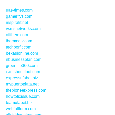
uae-times.com
gamerifys.com
inspiratif.net
vsmsnetworks.com
offthem.com
ibommatv.com
techporfit.com
bekasionline.com
nbusinessplan.com
greenlife360.com
cantshoutitout.com
expressufabet.biz
mypuertoplata.net
thepioneerxpress.com
howtofixissue.com
teamufabet.biz
webfullform.com
allviddownload.com