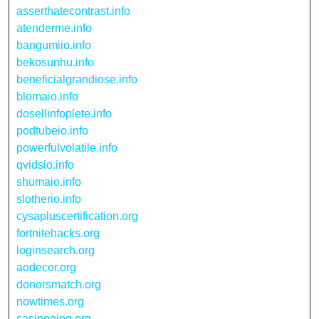
asserthatecontrast.info
atenderme.info
bangumiio.info
bekosunhu.info
beneficialgrandiose.info
blomaio.info
dosellinfoplete.info
podtubeio.info
powerfulvolatile.info
qvidsio.info
shumaio.info
slotherio.info
cysapluscertification.org
fortnitehacks.org
loginsearch.org
aodecor.org
donorsmatch.org
nowtimes.org
casinoeing.org