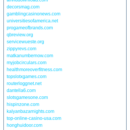
decorsmag.com
gamblingcasinonews.com
universitiesofamerica.net
progameofbrands.com
qbreview.org
servicewueste.org
zippyrevs.com
matkanumbernow.com
myjobcirculars.com
healthmoreoverfitness.com
topslotxgames.com
routerloggnet.net
dantella6.com
slotsgamesone.com
hispinzone.com
kalyanbazarnights.com
top-online-casino-usa.com
honghuidoor.com