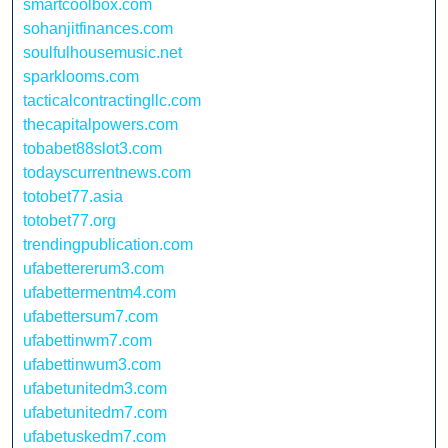
smartcoolbox.com
sohanjitfinances.com
soulfulhousemusic.net
sparklooms.com
tacticalcontractingllc.com
thecapitalpowers.com
tobabet88slot3.com
todayscurrentnews.com
totobet77.asia
totobet77.org
trendingpublication.com
ufabettererum3.com
ufabettermentm4.com
ufabettersum7.com
ufabettinwm7.com
ufabettinwum3.com
ufabetunitedm3.com
ufabetunitedm7.com
ufabetuskedm7.com