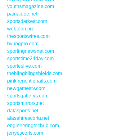
youthsmagazine.com
painaidee.net
sportsdarkest.com
webtoon.biz
thesportswires.com
hyungpro.com
sportingnewsnet.com
sportstime24day.com
sporteslive.com
theblingblingshields.com
pinkfrenchtipnails.com
newgamestv.com
sportsgallerys.com
sportsmirrors.net
datasports.net
atasehirescortu.net
engineeringtechub.com
jerryescorts.com