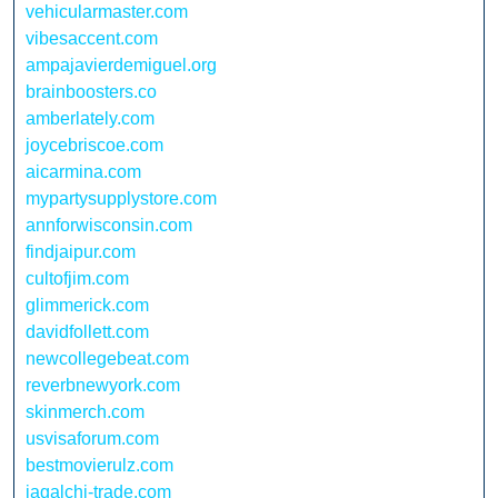
vehicularmaster.com
vibesaccent.com
ampajavierdemiguel.org
brainboosters.co
amberlately.com
joycebriscoe.com
aicarmina.com
mypartysupplystore.com
annforwisconsin.com
findjaipur.com
cultofjim.com
glimmerick.com
davidfollett.com
newcollegebeat.com
reverbnewyork.com
skinmerch.com
usvisaforum.com
bestmovierulz.com
jagalchi-trade.com