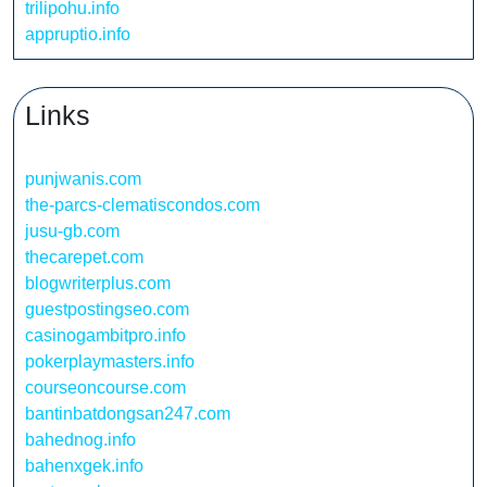
trilipohu.info
appruptio.info
Links
punjwanis.com
the-parcs-clematiscondos.com
jusu-gb.com
thecarepet.com
blogwriterplus.com
guestpostingseo.com
casinogambitpro.info
pokerplaymasters.info
courseoncourse.com
bantinbatdongsan247.com
bahednog.info
bahenxgek.info