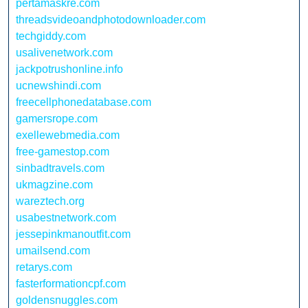
pertamaskre.com
threadsvideoandphotodownloader.com
techgiddy.com
usalivenetwork.com
jackpotrushonline.info
ucnewshindi.com
freecellphonedatabase.com
gamersrope.com
exellewebmedia.com
free-gamestop.com
sinbadtravels.com
ukmagzine.com
wareztech.org
usabestnetwork.com
jessepinkmanoutfit.com
umailsend.com
retarys.com
fasterformationcpf.com
goldensnuggles.com