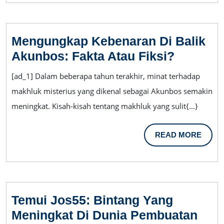
Burgerslot
Mengungkap Kebenaran Di Balik
Mengun
Akunbos: Fakta Atau Fiksi?
Kebena
[ad_1] Dalam beberapa tahun terakhir, minat terhadap
Di
makhluk misterius yang dikenal sebagai Akunbos semakin
Balik
meningkat. Kisah-kisah tentang makhluk yang sulit{...}
Akunbos
Fakta
READ
READ MORE
Atau
MORE
Fiksi?
Temui Jos55: Bintang Yang
Meningkat Di Dunia Pembuatan