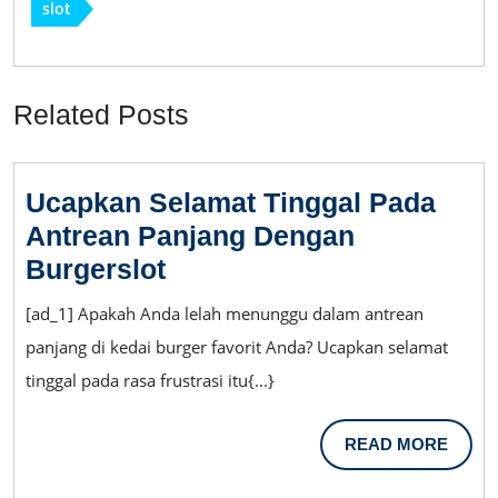
slot
Related Posts
Ucapkan Selamat Tinggal Pada
Antrean Panjang Dengan
Ucapkan
Burgerslot
Selamat
[ad_1] Apakah Anda lelah menunggu dalam antrean
Tinggal
panjang di kedai burger favorit Anda? Ucapkan selamat
Pada
tinggal pada rasa frustrasi itu{...}
Antrean
Panjang
READ
READ MORE
Dengan
MORE