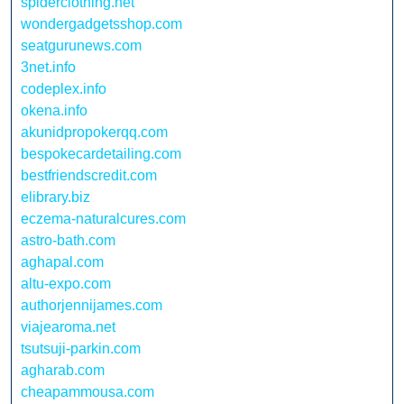
spiderclothing.net
wondergadgetsshop.com
seatgurunews.com
3net.info
codeplex.info
okena.info
akunidpropokerqq.com
bespokecardetailing.com
bestfriendscredit.com
elibrary.biz
eczema-naturalcures.com
astro-bath.com
aghapal.com
altu-expo.com
authorjennijames.com
viajearoma.net
tsutsuji-parkin.com
agharab.com
cheapammousa.com