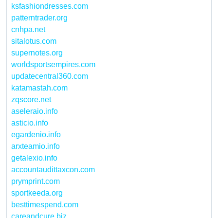
ksfashiondresses.com
patterntrader.org
cnhpa.net
sitalotus.com
supernotes.org
worldsportsempires.com
updatecentral360.com
katamastah.com
zqscore.net
aseleraio.info
asticio.info
egardenio.info
arxteamio.info
getalexio.info
accountaudittaxcon.com
prymprint.com
sportkeeda.org
besttimespend.com
careandcure.biz