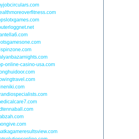
yjobcirculars.com
ealthmoreoverfitness.com
opslotxgames.com
outerloggnet.net
antella6.com
lotsgamesone.com
ispinzone.com
alyanbazarnights.com
op-online-casino-usa.com
onghuidoor.com
lowingtravel.com
ineniki.com
randiospecialists.com
edicalcare7.com
dtennaball.com
abzah.com
ongive.com
atkagameresultsview.com
etsolutionsonline.com