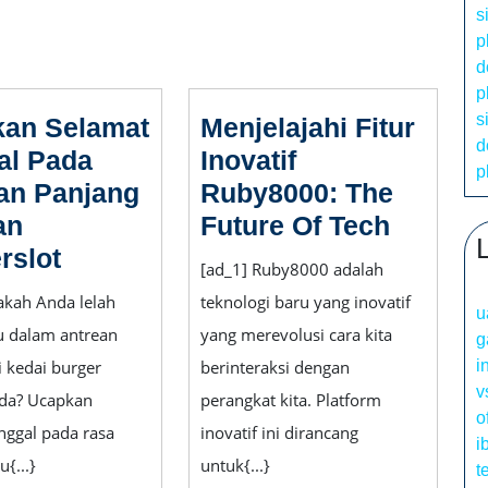
s
p
d
p
s
an Selamat
Menjelajahi Fitur
d
al Pada
Inovatif
p
an Panjang
Ruby8000: The
Menjela
an
Future Of Tech
Ucapkan
Fitur
rslot
[ad_1] Ruby8000 adalah
Selamat
Inovatif
akah Anda lelah
teknologi baru yang inovatif
u
Tinggal
Ruby80
 dalam antrean
yang merevolusi cara kita
g
Pada
The
i kedai burger
berinteraksi dengan
i
Antrean
Future
v
nda? Ucapkan
perangkat kita. Platform
Panjang
Of
o
inggal pada rasa
inovatif ini dirancang
i
Dengan
Tech
u{...}
untuk{...}
t
Burgerslot