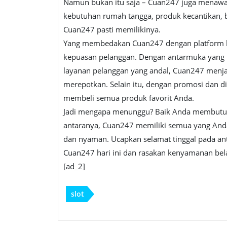
Namun bukan itu saja – Cuan247 juga menawa
kebutuhan rumah tangga, produk kecantikan, b
Cuan247 pasti memilikinya.
Yang membedakan Cuan247 dengan platform be
kepuasan pelanggan. Dengan antarmuka yang
layanan pelanggan yang andal, Cuan247 menja
merepotkan. Selain itu, dengan promosi dan 
membeli semua produk favorit Anda.
Jadi mengapa menunggu? Baik Anda membutuh
antaranya, Cuan247 memiliki semua yang An
dan nyaman. Ucapkan selamat tinggal pada an
Cuan247 hari ini dan rasakan kenyamanan belan
[ad_2]
slot