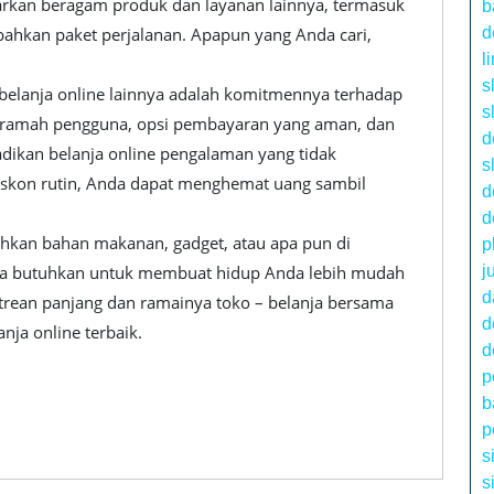
rkan beragam produk dan layanan lainnya, termasuk
b
ahkan paket perjalanan. Apapun yang Anda cari,
d
l
s
lanja online lainnya adalah komitmennya terhadap
s
 ramah pengguna, opsi pembayaran yang aman, dan
d
dikan belanja online pengalaman yang tidak
s
diskon rutin, Anda dapat menghemat uang sambil
d
d
kan bahan makanan, gadget, atau apa pun di
p
da butuhkan untuk membuat hidup Anda lebih mudah
j
d
trean panjang dan ramainya toko – belanja bersama
d
ja online terbaik.
d
p
b
p
s
s