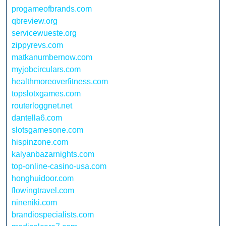
progameofbrands.com
qbreview.org
servicewueste.org
zippyrevs.com
matkanumbernow.com
myjobcirculars.com
healthmoreoverfitness.com
topslotxgames.com
routerloggnet.net
dantella6.com
slotsgamesone.com
hispinzone.com
kalyanbazarnights.com
top-online-casino-usa.com
honghuidoor.com
flowingtravel.com
nineniki.com
brandiospecialists.com