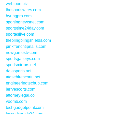
webtoon.biz
thesportswires.com
hyungpro.com
sportingnewsnet.com
sportstime24day.com
sporteslive.com
theblingblingshields.com
pinkfrenchtipnails.com
newgamestv.com
sportsgallerys.com
sportsmirrors.net
datasports.net
atasehirescortu.net
engineeringtechub.com
jerryescorts.com
attorneylegal.co
voomb.com
techgadgetpoint.com
tvsportsguide24.com