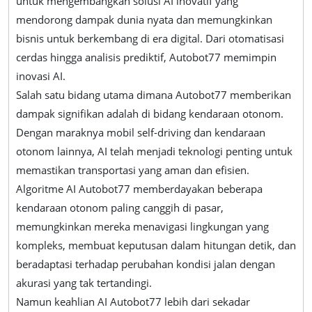
untuk mengembangkan solusi AI inovatif yang
mendorong dampak dunia nyata dan memungkinkan
bisnis untuk berkembang di era digital. Dari otomatisasi
cerdas hingga analisis prediktif, Autobot77 memimpin
inovasi AI.
Salah satu bidang utama dimana Autobot77 memberikan
dampak signifikan adalah di bidang kendaraan otonom.
Dengan maraknya mobil self-driving dan kendaraan
otonom lainnya, AI telah menjadi teknologi penting untuk
memastikan transportasi yang aman dan efisien.
Algoritme AI Autobot77 memberdayakan beberapa
kendaraan otonom paling canggih di pasar,
memungkinkan mereka menavigasi lingkungan yang
kompleks, membuat keputusan dalam hitungan detik, dan
beradaptasi terhadap perubahan kondisi jalan dengan
akurasi yang tak tertandingi.
Namun keahlian AI Autobot77 lebih dari sekadar