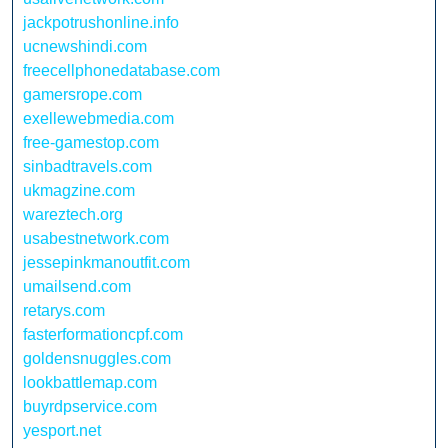
jackpotrushonline.info
ucnewshindi.com
freecellphonedatabase.com
gamersrope.com
exellewebmedia.com
free-gamestop.com
sinbadtravels.com
ukmagzine.com
wareztech.org
usabestnetwork.com
jessepinkmanoutfit.com
umailsend.com
retarys.com
fasterformationcpf.com
goldensnuggles.com
lookbattlemap.com
buyrdpservice.com
yesport.net