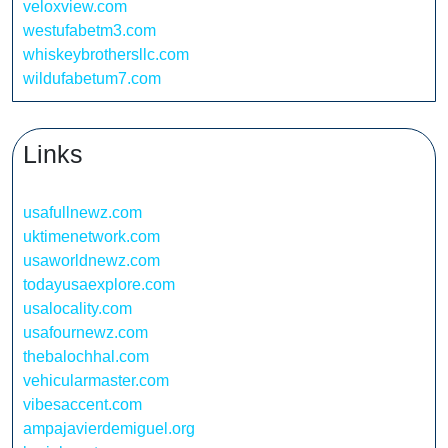
veloxview.com
westufabetm3.com
whiskeybrothersllc.com
wildufabetum7.com
Links
usafullnewz.com
uktimenetwork.com
usaworldnewz.com
todayusaexplore.com
usalocality.com
usafournewz.com
thebalochhal.com
vehicularmaster.com
vibesaccent.com
ampajavierdemiguel.org