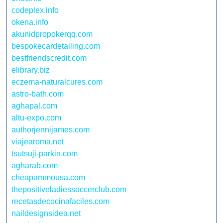
codeplex.info
okena.info
akunidpropokerqq.com
bespokecardetailing.com
bestfriendscredit.com
elibrary.biz
eczema-naturalcures.com
astro-bath.com
aghapal.com
altu-expo.com
authorjennijames.com
viajearoma.net
tsutsuji-parkin.com
agharab.com
cheapammousa.com
thepositiveladiessoccerclub.com
recetasdecocinafaciles.com
naildesignsidea.net