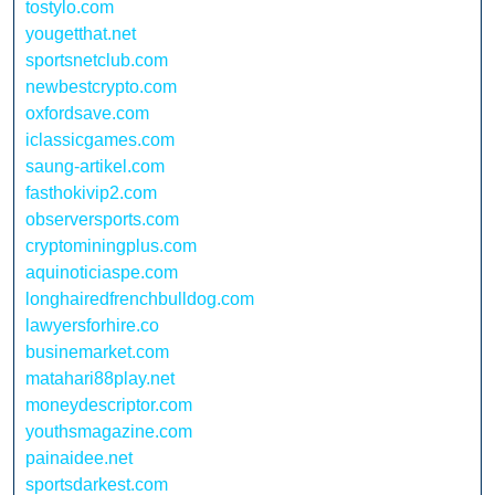
tostylo.com
yougetthat.net
sportsnetclub.com
newbestcrypto.com
oxfordsave.com
iclassicgames.com
saung-artikel.com
fasthokivip2.com
observersports.com
cryptominingplus.com
aquinoticiaspe.com
longhairedfrenchbulldog.com
lawyersforhire.co
businemarket.com
matahari88play.net
moneydescriptor.com
youthsmagazine.com
painaidee.net
sportsdarkest.com