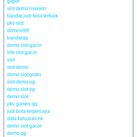
gaple
slot demo maxwin
bandar judi bola terbaik
pkv slot
domino99
bandarqq
demo slot gacor
link slot gacor
slot
slot demo
demo slot gratis
slot demo pg
demo slot pg
demo slot
pkv games qq
judi bola terpercaya
data keluaran hk
demo slot gacor
demo pg