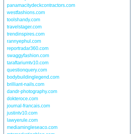
panamacitydeckcontractors.com
westfashions.com
toolshandy.com
travelstager.com
trendinspires.com
rannyephul.com
reportradar360.com
swaggyfashion.com
taraftariumtv10.com
questionquery.com
bodybuildinglegend.com
brilliant-nails.com
dandr-photography.com
dokteroce.com
journal-francais.com
justintv10.com
lawyerule.com
mediamingleseaco.com