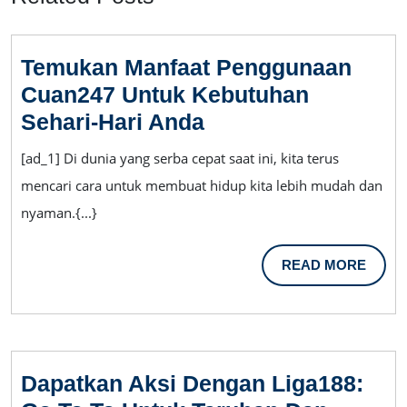
Temukan Manfaat Penggunaan
Cuan247 Untuk Kebutuhan
Temukan
Sehari-Hari Anda
Manfaat
[ad_1] Di dunia yang serba cepat saat ini, kita terus
Penggunaan
mencari cara untuk membuat hidup kita lebih mudah dan
Cuan247
nyaman.{...}
Untuk
Kebutuhan
READ
READ MORE
Sehari-
MORE
Hari
Anda
Dapatkan Aksi Dengan Liga188: