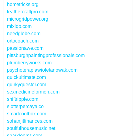
hometricks.org
leathercraftpro.com
microgridpower.org
mixiqo.com
needglobe.com
ortocoach.com
passionawe.com
pittsburghpaintingprofessionals.com
plumberryworks.com
psychoterapiawioletanowak.com
quickultimate.com
quirkyquester.com
sexmedicineformen.com
shiftripple.com
slotterpercaya.co
smartcoolbox.com
sohanjitfinances.com
soulfulhousemusic.net
sparklooms.com