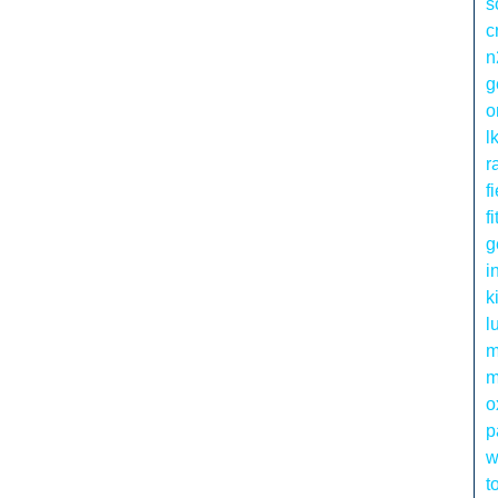
s
c
n
g
o
l
r
f
f
g
i
k
l
m
m
o
p
w
t