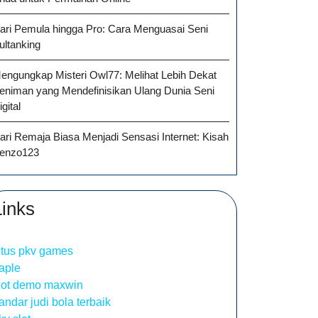
ari Pemula hingga Pro: Cara Menguasai Seni
ultanking
engungkap Misteri Owl77: Melihat Lebih Dekat
eniman yang Mendefinisikan Ulang Dunia Seni
igital
ari Remaja Biasa Menjadi Sensasi Internet: Kisah
enzo123
Links
itus pkv games
aple
lot demo maxwin
andar judi bola terbaik