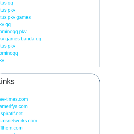
itus qq
itus pkv
itus pkv games
kv qq
ominoqq pkv
kv games bandarqq
itus pkv
ominoqq
kv
Links
bil
ae-times.com
amerifys.com
nspiratif.net
smsnetworks.com
ffthem.com