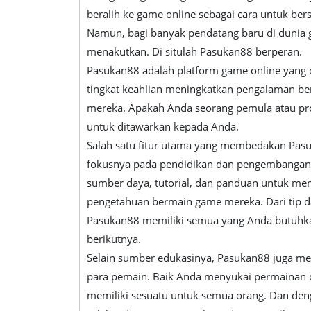
beralih ke game online sebagai cara untuk ber
Namun, bagi banyak pendatang baru di dunia 
menakutkan. Di situlah Pasukan88 berperan.
Pasukan88 adalah platform game online yang
tingkat keahlian meningkatkan pengalaman b
mereka. Apakah Anda seorang pemula atau pr
untuk ditawarkan kepada Anda.
Salah satu fitur utama yang membedakan Pasu
fokusnya pada pendidikan dan pengembangan 
sumber daya, tutorial, dan panduan untuk m
pengetahuan bermain game mereka. Dari tip dan 
Pasukan88 memiliki semua yang Anda butuhk
berikutnya.
Selain sumber edukasinya, Pasukan88 juga m
para pemain. Baik Anda menyukai permainan ola
memiliki sesuatu untuk semua orang. Dan den