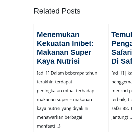
Related Posts
Menemukan
Temu
Kekuatan Inibet:
Peng
Makanan Super
Safari
Menemukan
Kaya Nutrisi
Di Sa
Kekuatan
[ad_1] Dalam beberapa tahun
[ad_1] Ji
Inibet:
terakhir, terdapat
penggemar
Makanan
peningkatan minat terhadap
mencari p
Super
makanan super – makanan
terbaik, ti
Kaya
kaya nutrisi yang diyakini
safari88. 
Nutrisi
menawarkan berbagai
jantung{...
manfaat{...}