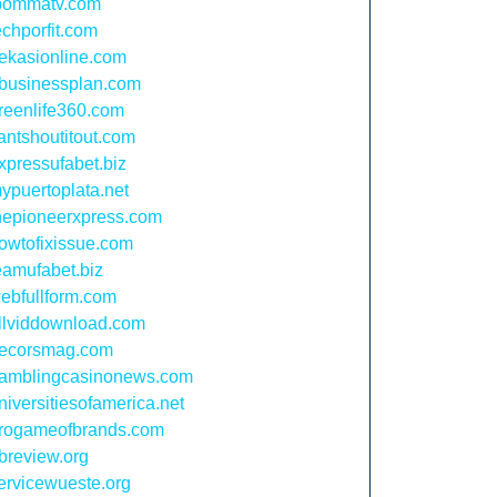
bommatv.com
echporfit.com
ekasionline.com
businessplan.com
reenlife360.com
antshoutitout.com
xpressufabet.biz
ypuertoplata.net
hepioneerxpress.com
owtofixissue.com
eamufabet.biz
ebfullform.com
llviddownload.com
ecorsmag.com
amblingcasinonews.com
niversitiesofamerica.net
rogameofbrands.com
breview.org
ervicewueste.org