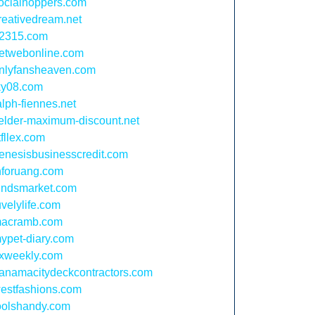
ocialhoppers.com
reativedream.net
2315.com
etwebonline.com
nlyfansheaven.com
ky08.com
alph-fiennes.net
ielder-maximum-discount.net
itfllex.com
enesisbusinesscredit.com
nforuang.com
indsmarket.com
uvelylife.com
acramb.com
ypet-diary.com
xweekly.com
anamacitydeckcontractors.com
estfashions.com
oolshandy.com