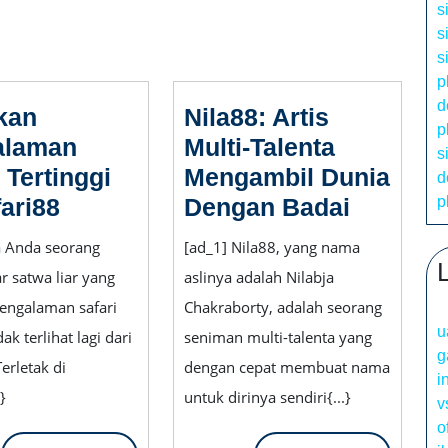
s
s
s
p
d
kan
Nila88: Artis
p
alaman
Multi-Talenta
s
 Tertinggi
Mengambil Dunia
d
Temukan
Nila88:
fari88
Dengan Badai
p
Pengalaman
Artis
ka Anda seorang
[ad_1] Nila88, yang nama
Safari
Multi-
 satwa liar yang
aslinya adalah Nilabja
Tertinggi
Talenta
engalaman safari
Chakraborty, adalah seorang
Di
Mengam
u
dak terlihat lagi dari
seniman multi-talenta yang
Safari88
Dunia
g
Terletak di
dengan cepat membuat nama
i
Dengan
}
untuk dirinya sendiri{...}
v
Badai
o