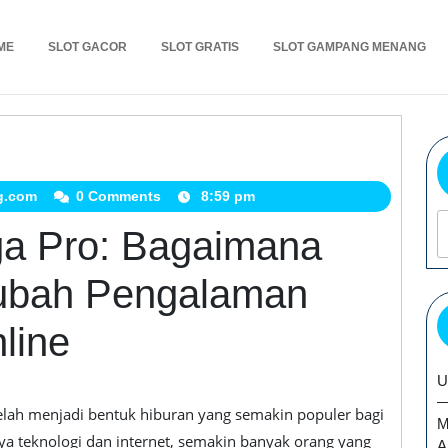
ME
SLOT GACOR
SLOT GRATIS
SLOT GAMPANG MENANG
g.com
admin@che-
0 Comments
8:59 pm
blog.com
ga Pro: Bagaimana
ubah Pengalaman
line
U
elah menjadi bentuk hiburan yang semakin populer bagi
M
ya teknologi dan internet, semakin banyak orang yang
A