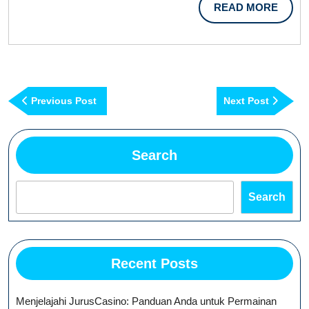
Kegembiraan
READ
READ MORE
Bermain
MORE
Game
Online
Post
Previous
Next
Previous Post
Next Post
navigation
Post
Post
Search
Search
Recent Posts
Menjelajahi JurusCasino: Panduan Anda untuk Permainan