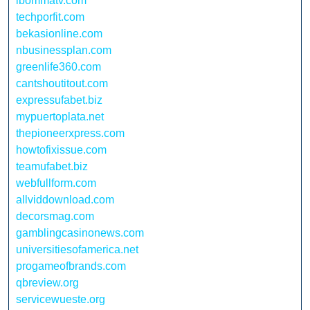
ibommatv.com
techporfit.com
bekasionline.com
nbusinessplan.com
greenlife360.com
cantshoutitout.com
expressufabet.biz
mypuertoplata.net
thepioneerxpress.com
howtofixissue.com
teamufabet.biz
webfullform.com
allviddownload.com
decorsmag.com
gamblingcasinonews.com
universitiesofamerica.net
progameofbrands.com
qbreview.org
servicewueste.org