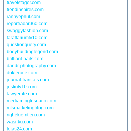
travelstager.com
trendinspires.com
rannyephul.com
reportradar360.com
swaggyfashion.com
taraftariumtv10.com
questionquery.com
bodybuildinglegend.com
brilliant-nails.com
dandr-photography.com
dokteroce.com
journal-francais.com
justintv10.com
lawyerule.com
mediamingleseaco.com
mtsmarketingblog.com
nghekiemtien.com
wasirku.com
tejas24.com