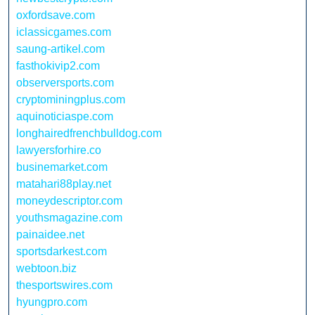
oxfordsave.com
iclassicgames.com
saung-artikel.com
fasthokivip2.com
observersports.com
cryptominingplus.com
aquinoticiaspe.com
longhairedfrenchbulldog.com
lawyersforhire.co
businemarket.com
matahari88play.net
moneydescriptor.com
youthsmagazine.com
painaidee.net
sportsdarkest.com
webtoon.biz
thesportswires.com
hyungpro.com