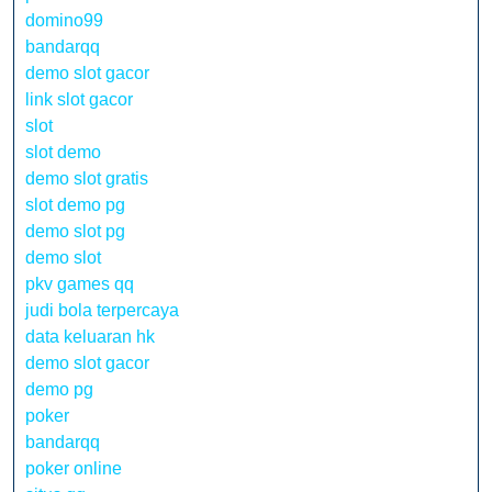
domino99
bandarqq
demo slot gacor
link slot gacor
slot
slot demo
demo slot gratis
slot demo pg
demo slot pg
demo slot
pkv games qq
judi bola terpercaya
data keluaran hk
demo slot gacor
demo pg
poker
bandarqq
poker online