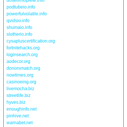
dosellinfoplete.info
podtubeio.info
powerfulvolatile.info
qvidsio.info
shumaio.info
slotherio.info
cysapluscertification.org
fortnitehacks.org
loginsearch.org
aodecor.org
donorsmatch.org
nowtimes.org
casinoeing.org
livemocha.biz
streetlife.biz
hyves.biz
enoughinfo.net
pinhive.net
warnabet.net