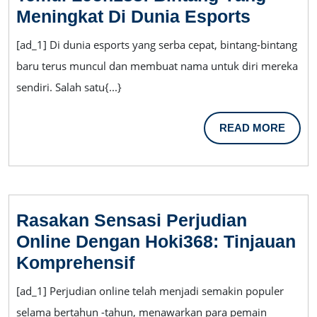
Temui
Meningkat Di Dunia Esports
Leon18
[ad_1] Di dunia esports yang serba cepat, bintang-bintang
Bintang
baru terus muncul dan membuat nama untuk diri mereka
Yang
sendiri. Salah satu{...}
Mening
Di
READ
READ MORE
Dunia
MORE
Esports
Rasakan Sensasi Perjudian
Online Dengan Hoki368: Tinjauan
Rasakan
Komprehensif
Sensasi
[ad_1] Perjudian online telah menjadi semakin populer
Perjudian
selama bertahun -tahun, menawarkan para pemain