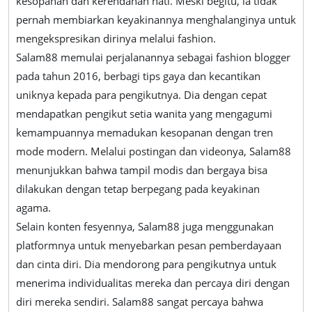
kesopanan dan kerendahan hati. Meski begitu, ia tidak
pernah membiarkan keyakinannya menghalanginya untuk
mengekspresikan dirinya melalui fashion.
Salam88 memulai perjalanannya sebagai fashion blogger
pada tahun 2016, berbagi tips gaya dan kecantikan
uniknya kepada para pengikutnya. Dia dengan cepat
mendapatkan pengikut setia wanita yang mengagumi
kemampuannya memadukan kesopanan dengan tren
mode modern. Melalui postingan dan videonya, Salam88
menunjukkan bahwa tampil modis dan bergaya bisa
dilakukan dengan tetap berpegang pada keyakinan
agama.
Selain konten fesyennya, Salam88 juga menggunakan
platformnya untuk menyebarkan pesan pemberdayaan
dan cinta diri. Dia mendorong para pengikutnya untuk
menerima individualitas mereka dan percaya diri dengan
diri mereka sendiri. Salam88 sangat percaya bahwa