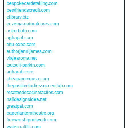
bespokecardetailing.com
bestfriendscredit.com
elibrary.biz
eczema-naturalcures.com
astro-bath.com
aghapal.com
altu-expo.com
authorjennijames.com
viajearoma.net
tsutsuji-parkin.com
agharab.com
cheapammousa.com
thepositiveladiessoccerclub.com
recetasdecocinafaciles.com
naildesignsidea.net
greatpai.com
paperlanterntheatre.org
freeworshipnetwork.com
watercraftllc.com