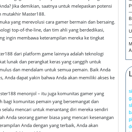
da? Jika demikian, saatnya untuk melepaskan potensi
P
 mutakhir Master188.
B
muka yang merevolusi cara gamer bermain dan bersaing.
logi top-of-the-line, dan tim ahli yang berdedikasi,
U
ng ingin membawa keterampilan mereka ke tingkat
M
A
r188 dari platform game lainnya adalah teknologi
at lunak dan perangkat keras yang canggih untuk
mulus dan mendalam untuk semua pemain. Baik Anda
das, Anda dapat yakin bahwa Anda akan memiliki akses ke
s
ter188 menonjol – itu juga komunitas gamer yang
g
h bagi komunitas pemain yang bersemangat dan
s
elalu mencari untuk menantang diri mereka sendiri
b
ah Anda seorang gamer biasa yang mencari kesenangan
p
terampilan Anda dengan yang terbaik, Anda akan
d