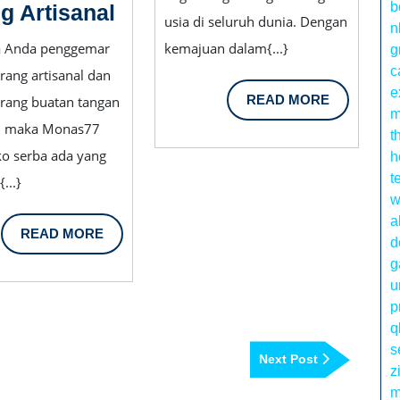
Dari
Dengan
b
g Artisanal
usia di seluruh dunia. Dengan
n
Perhiasan
Omo777
ka Anda penggemar
kemajuan dalam{...}
g
Buatan
c
rang artisanal dan
Tangan
e
READ
READ MORE
rang buatan tangan
Hingga
m
MORE
k, maka Monas77
t
Dekorasi
ko serba ada yang
h
Rumah:
t
...}
Mengapa
w
Monas77
a
READ
READ MORE
d
Menjadi
MORE
g
Toko
u
Serba
p
Ada
q
s
Untuk
Next
Next Post
z
Post
Barang-
m