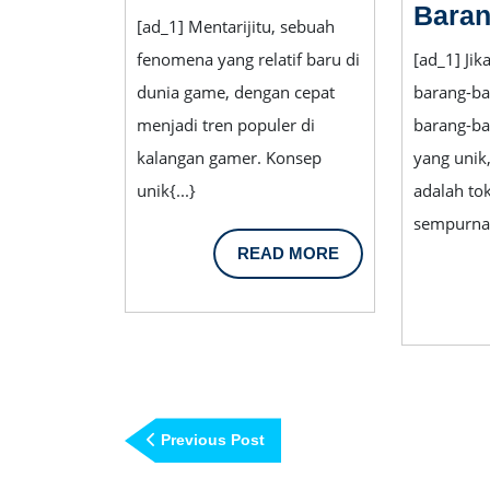
Fenomena
Baran
[ad_1] Mentarijitu, sebuah
Mentarijitu:
fenomena yang relatif baru di
[ad_1] Ji
Bagaimana
dunia game, dengan cepat
barang-ba
Mengubah
menjadi tren populer di
barang-ba
Lansekap
kalangan gamer. Konsep
yang uni
Permainan
unik{...}
adalah to
sempurna{
READ
READ MORE
MORE
Post
Previous
Previous Post
navigation
Post