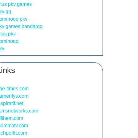
itus pkv games
kv qq
ominoqq pkv
kv games bandarqq
itus pkv
ominoqq
kv
Links
ae-times.com
amerifys.com
nspiratif.net
smsnetworks.com
ffthem.com
bommatv.com
echporfit.com