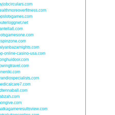
yjobcirculars.com
ealthmoreoverfitness.com
opslotxgames.com
outerloggnet.net
antella6.com
lotsgamesone.com
ispinzone.com
alyanbazarnights.com
op-online-casino-usa.com
onghuidoor.com
lowingtravel.com
ineniki.com
randiospecialists.com
edicalcare7.com
dtennaball.com
abzah.com
ongive.com
atkagameresultsview.com
etsolutionsonline.com