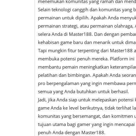
menemukan komunitas yang ramah dan mendu
Selain teknologi canggih dan komunitas yang
permainan untuk dipilih. Apakah Anda menyu
permainan strategi, atau permainan olahraga
selera Anda di Master188. Dan dengan pembaru
kehabisan game baru dan menarik untuk dima
Tapi mungkin fitur terpenting dari Master1
membuka potensi penuh mereka. Platform ini
membantu pemain meningkatkan keterampilan m
pelatihan dan bimbingan. Apakah Anda seoran
pro berpengalaman yang ingin membawa perma
semua yang Anda butuhkan untuk berhasil.
Jadi, jika Anda siap untuk melepaskan pote
game Anda ke level berikutnya, tidak terlihat 
komunitas yang bersemangat, dan komitmen 
tujuan utama bagi gamer yang ingin mencapai 
penuh Anda dengan Master188.