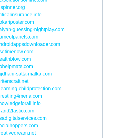
ispinner.org
riticalinsurance.info
okariposter.com
alyan-guessing-nightplay.com
ameofpanels.com
ndroidappsdownloader.com
setimenow.com
ealthblow.com
ohelpmate.com
ajdhani-satta-matka.com
riterscraft.net
learning-childprotection.com
restling4mena.com
nowledgeforall.info
rand2lastio.com
sadigitalservices.com
ocialhoppers.com
reativedream.net