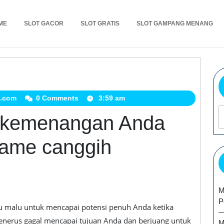
ME
SLOT GACOR
SLOT GRATIS
SLOT GAMPANG MENANG
.com
admin@che-
0 Comments
3:59 am
blog.com
i kemenangan Anda
game canggih
M
P
u malu untuk mencapai potensi penuh Anda ketika
enerus gagal mencapai tujuan Anda dan berjuang untuk
M