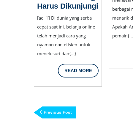
Temukan
Harus Dikunjungi
berbagai
Tren
[ad_1] Di dunia yang serba
menarik d
Terbaru
cepat saat ini, belanja online
Apakah A
Dan
telah menjadi cara yang
pemain{...
Penawara
nyaman dan efisien untuk
Terbaik
menelusuri dan{...}
Di
Kembang
READ
READ MORE
Platform
MORE
E-
Commerc
Yang
Post
Harus
Previous
Previous Post
navigation
Post
Dikunjung