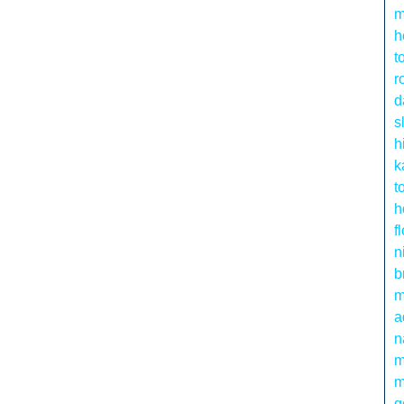
m
h
t
r
d
s
h
k
t
h
f
n
b
m
a
n
m
m
g