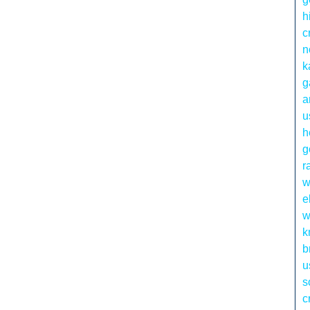
h
c
n
k
g
a
u
h
g
r
w
e
w
k
b
u
s
c