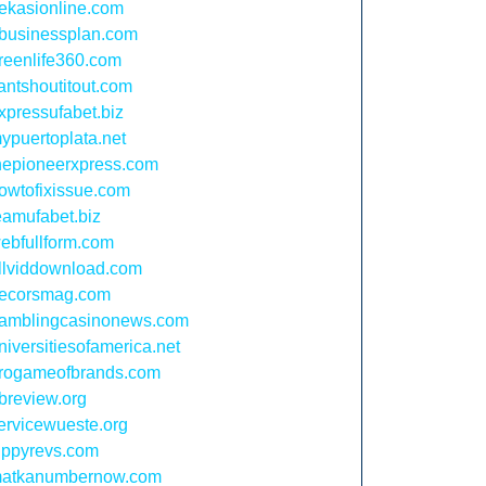
ekasionline.com
la
businessplan.com
reenlife360.com
antshoutitout.com
xpressufabet.biz
ypuertoplata.net
hepioneerxpress.com
owtofixissue.com
eamufabet.biz
ebfullform.com
llviddownload.com
ecorsmag.com
amblingcasinonews.com
niversitiesofamerica.net
rogameofbrands.com
breview.org
ervicewueste.org
ippyrevs.com
atkanumbernow.com