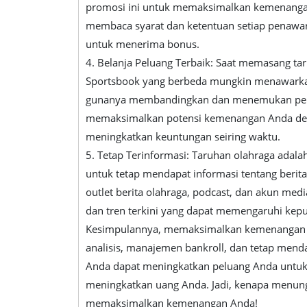
promosi ini untuk memaksimalkan kemenanga
membaca syarat dan ketentuan setiap penaw
untuk menerima bonus.
4. Belanja Peluang Terbaik: Saat memasang tar
Sportsbook yang berbeda mungkin menawarkan
gunanya membandingkan dan menemukan pelu
memaksimalkan potensi kemenangan Anda deng
meningkatkan keuntungan seiring waktu.
5. Tetap Terinformasi: Taruhan olahraga adalah
untuk tetap mendapat informasi tentang berita
outlet berita olahraga, podcast, dan akun med
dan tren terkini yang dapat memengaruhi kep
Kesimpulannya, memaksimalkan kemenangan A
analisis, manajemen bankroll, dan tetap mendap
Anda dapat meningkatkan peluang Anda untu
meningkatkan uang Anda. Jadi, kenapa menungg
memaksimalkan kemenangan Anda!