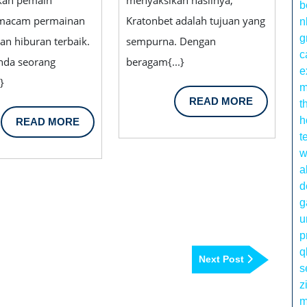
b
Untuk
Pemu
 macam permainan
Kratonbet adalah tujuan yang
n
Hiburan
g
an hiburan terbaik.
sempurna. Dengan
Kasino
c
nda seorang
beragam{...}
e
}
m
n
READ
READ MORE
t
MORE
h
READ
READ MORE
MORE
t
123:
w
a
d
g
e
u
p
q
Next
Next Post
s
Post
i
z
m