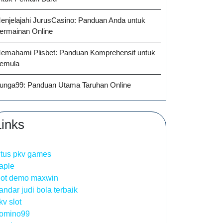
enjelajahi JurusCasino: Panduan Anda untuk
ermainan Online
emahami Plisbet: Panduan Komprehensif untuk
emula
unga99: Panduan Utama Taruhan Online
Links
itus pkv games
aple
lot demo maxwin
andar judi bola terbaik
kv slot
omino99