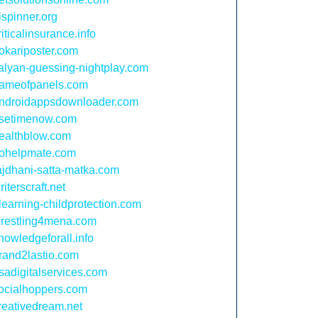
ispinner.org
riticalinsurance.info
okariposter.com
alyan-guessing-nightplay.com
ameofpanels.com
ndroidappsdownloader.com
setimenow.com
ealthblow.com
ohelpmate.com
ajdhani-satta-matka.com
riterscraft.net
learning-childprotection.com
restling4mena.com
nowledgeforall.info
rand2lastio.com
sadigitalservices.com
ocialhoppers.com
reativedream.net