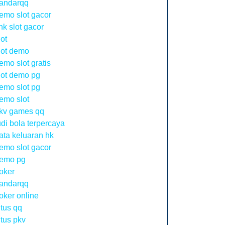
andarqq
emo slot gacor
ink slot gacor
lot
lot demo
emo slot gratis
lot demo pg
emo slot pg
emo slot
kv games qq
udi bola terpercaya
ata keluaran hk
emo slot gacor
emo pg
oker
andarqq
oker online
itus qq
itus pkv