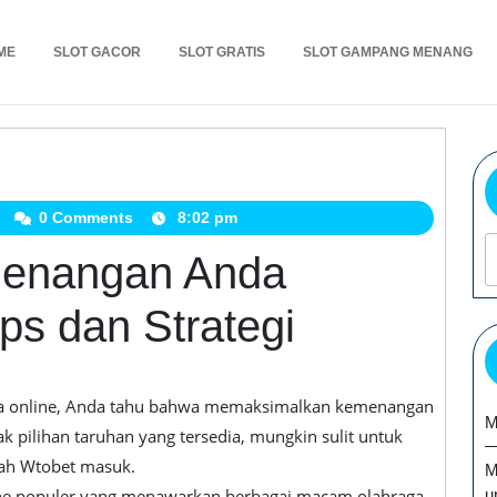
ME
SLOT GACOR
SLOT GRATIS
SLOT GAMPANG MENANG
admin@che-
0 Comments
8:02 pm
blog.com
enangan Anda
ps dan Strategi
ga online, Anda tahu bahwa memaksimalkan kemenangan
M
k pilihan taruhan yang tersedia, mungkin sulit untuk
lah Wtobet masuk.
M
u
ine populer yang menawarkan berbagai macam olahraga