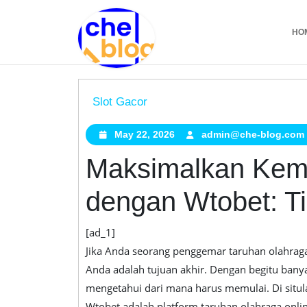
Skip
to
HO
content
Slot Gacor
Maksimalkan
Kemenangan
May 22, 2026
May
admin@che-blog.com
22,
Anda
Maksimalkan Kem
2026
dengan
Wtobet:
dengan Wtobet: Ti
Tips
dan
[ad_1]
Strategi
Jika Anda seorang penggemar taruhan olahra
Anda adalah tujuan akhir. Dengan begitu banya
mengetahui dari mana harus memulai. Di situ
Wtobet adalah platform taruhan olahraga onl