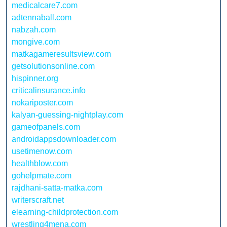
medicalcare7.com
adtennaball.com
nabzah.com
mongive.com
matkagameresultsview.com
getsolutionsonline.com
hispinner.org
criticalinsurance.info
nokariposter.com
kalyan-guessing-nightplay.com
gameofpanels.com
androidappsdownloader.com
usetimenow.com
healthblow.com
gohelpmate.com
rajdhani-satta-matka.com
writerscraft.net
elearning-childprotection.com
wrestling4mena.com