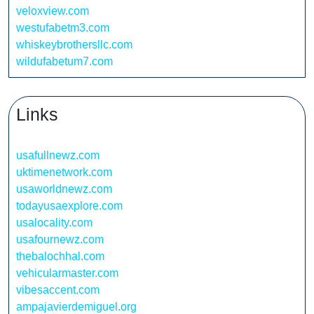
veloxview.com
westufabetm3.com
whiskeybrothersllc.com
wildufabetum7.com
Links
usafullnewz.com
uktimenetwork.com
usaworldnewz.com
todayusaexplore.com
usalocality.com
usafournewz.com
thebalochhal.com
vehicularmaster.com
vibesaccent.com
ampajavierdemiguel.org