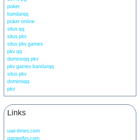
poker
bandarqq
poker online
situs qq
situs pkv
situs pkv games
pkv qq
dominoqq pkv
pkv games bandarqq
situs pkv
dominoqq
pkv
Links
uae-times.com
gamerifys.com