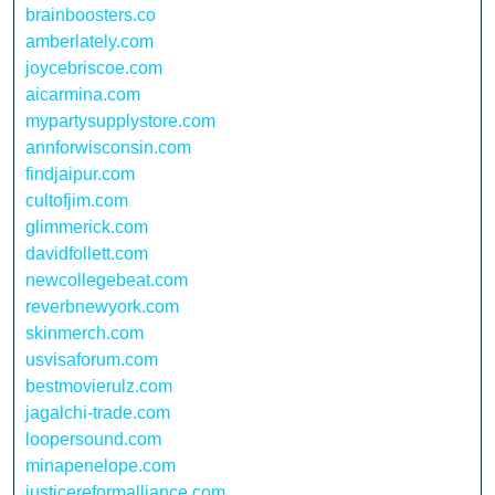
brainboosters.co
amberlately.com
joycebriscoe.com
aicarmina.com
mypartysupplystore.com
annforwisconsin.com
findjaipur.com
cultofjim.com
glimmerick.com
davidfollett.com
newcollegebeat.com
reverbnewyork.com
skinmerch.com
usvisaforum.com
bestmovierulz.com
jagalchi-trade.com
loopersound.com
minapenelope.com
justicereformalliance.com