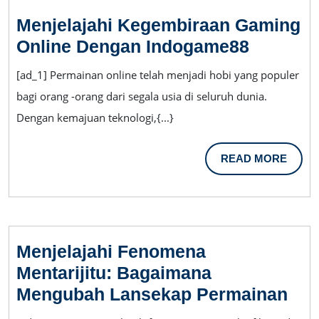
Artis
Menjelajahi Kegembiraan Gaming
Menjelaj
Online Dengan Indogame88
Kegemb
[ad_1] Permainan online telah menjadi hobi yang populer
Gaming
bagi orang -orang dari segala usia di seluruh dunia.
Online
Dengan kemajuan teknologi,{...}
Dengan
Indoga
READ
READ MORE
MORE
Menjelajahi Fenomena
Mentarijitu: Bagaimana
Men
Mengubah Lansekap Permainan
Fe