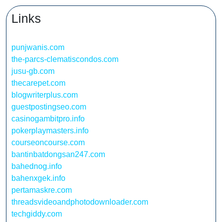
Links
punjwanis.com
the-parcs-clematiscondos.com
jusu-gb.com
thecarepet.com
blogwriterplus.com
guestpostingseo.com
casinogambitpro.info
pokerplaymasters.info
courseoncourse.com
bantinbatdongsan247.com
bahednog.info
bahenxgek.info
pertamaskre.com
threadsvideoandphotodownloader.com
techgiddy.com