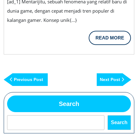
[ad_1] Mentarijitu, sebuah fenomena yang relatif baru di
Ment
dunia game, dengan cepat menjadi tren populer di
Bag
kalangan gamer. Konsep unik{...}
Me
Lan
READ
READ MORE
Per
MORE
Post
Previous
Next
Previous Post
Next Post
navigation
Post
Post
Search
Search