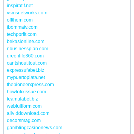
inspiratif.net
vsmsnetworks.com
offthem.com
ibommatv.com
techporfit.com
bekasionline.com
nbusinessplan.com
greenlife360.com
cantshoutitout.com
expressufabet.biz
mypuertoplata.net
thepioneerxpress.com
howtofixissue.com
teamufabet.biz
webfullform.com
allviddownload.com
decorsmag.com
gamblingcasinonews.com