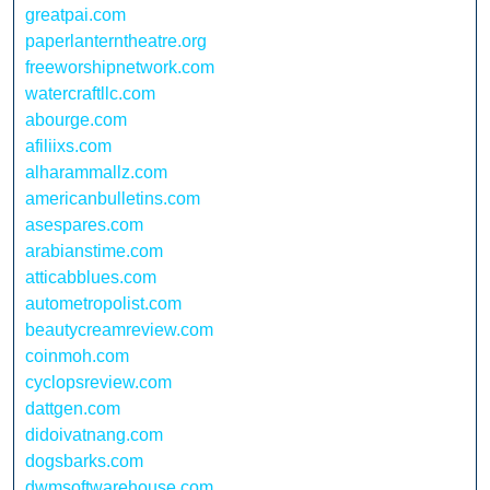
greatpai.com
paperlanterntheatre.org
freeworshipnetwork.com
watercraftllc.com
abourge.com
afiliixs.com
alharammallz.com
americanbulletins.com
asespares.com
arabianstime.com
atticabblues.com
autometropolist.com
beautycreamreview.com
coinmoh.com
cyclopsreview.com
dattgen.com
didoivatnang.com
dogsbarks.com
dwmsoftwarehouse.com