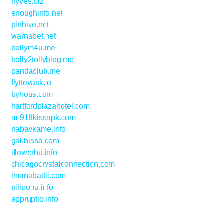
hyves.biz
enoughinfo.net
pinhive.net
warnabet.net
bollym4u.me
bolly2tollyblog.me
pandaclub.me
flyttevask.io
byhous.com
hartfordplazahotel.com
m-918kissapk.com
nabavkame.info
gakbiasa.com
iflowerhu.info
chicagocrystalconnection.com
imanabadii.com
trilipohu.info
appruptio.info