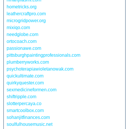
hometricks.org
leathercraftpro.com
microgridpower.org
mixiqo.com
needglobe.com
ortocoach.com
passionawe.com
pittsburghpaintingprofessionals.com
plumberryworks.com
psychoterapiawioletanowak.com
quickultimate.com
quirkyquester.com
sexmedicineformen.com
shiftripple.com
slotterpercaya.co
smartcoolbox.com
sohanjitfinances.com
soulfulhousemusic.net