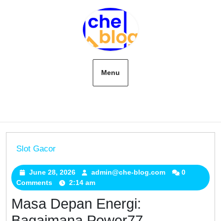
Skip
to
content
Menu
Slot Gacor
Masa
Depan
June 28, 2026
June
admin@che-blog.com
admin@che-
0
Comments
2:14 am
28,
blog.com
Energi:
2026
Bagaimana
Masa Depan Energi:
Power77
Bagaimana Power77
Merevolusi