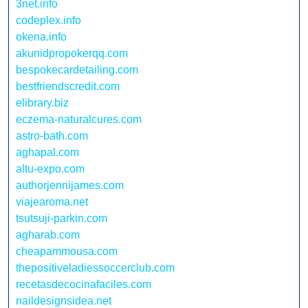
3net.info
codeplex.info
okena.info
akunidpropokerqq.com
bespokecardetailing.com
bestfriendscredit.com
elibrary.biz
eczema-naturalcures.com
astro-bath.com
aghapal.com
altu-expo.com
authorjennijames.com
viajearoma.net
tsutsuji-parkin.com
agharab.com
cheapammousa.com
thepositiveladiessoccerclub.com
recetasdecocinafaciles.com
naildesignsidea.net