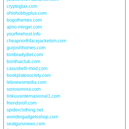
cryptoglax.com
ohiohobbyplus.com
bogothemes.com
ajino-mingei.com
yourfreehost.info
cheapnorthfacejacketsm.com
gurjoshhomes.com
tombradydiet.com
bonthaiclub.com
casusbelli-mod.com
bookplatesociety.com
lebnewsmedia.com
sonosonora.com
linkuusinternasional1.com
friendsroll.com
spiderclothing.net
wondergadgetsshop.com
seatgurunews.com