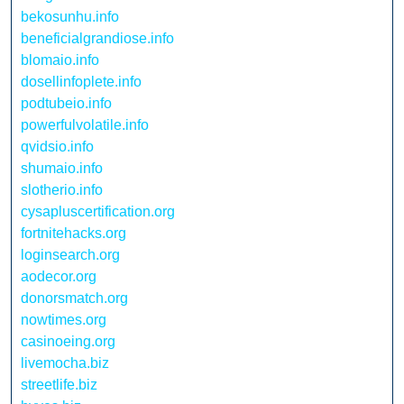
bekosunhu.info
beneficialgrandiose.info
blomaio.info
dosellinfoplete.info
podtubeio.info
powerfulvolatile.info
qvidsio.info
shumaio.info
slotherio.info
cysapluscertification.org
fortnitehacks.org
loginsearch.org
aodecor.org
donorsmatch.org
nowtimes.org
casinoeing.org
livemocha.biz
streetlife.biz