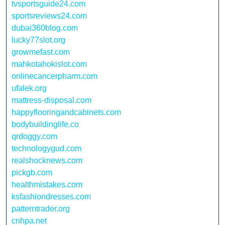
tvsportsguide24.com
sportsreviews24.com
dubai360blog.com
lucky77slot.org
growmefast.com
mahkotahokislot.com
onlinecancerpharm.com
ufalek.org
mattress-disposal.com
happyflooringandcabinets.com
bodybuildinglife.co
qrdoggy.com
technologygud.com
realshocknews.com
pickgb.com
healthmistakes.com
ksfashiondresses.com
patterntrader.org
cnhpa.net