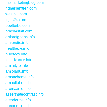
mtsmarketingblog.com
nghekiemtien.com
wasirku.com
tejas24.com
poolturbo.com
prachestait.com
artforafghans.info
airvendio.info
healthexe.info
puretecx.info
tecadvance.info
aminityio.info
amiolahu.info
ampacheme.info
ampullahu.info
aromaxme.info
asserthatecontrast.info
atenderme.info
bangumiio.info