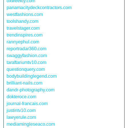
oxweekly.com
panamacitydeckcontractors.com
westfashions.com
toolshandy.com
travelstager.com
trendinspires.com
rannyephul.com
reportradar360.com
swaggyfashion.com
taraftariumtv10.com
questionquery.com
bodybuildinglegend.com
brilliant-nails.com
dandr-photography.com
dokteroce.com
journal-francais.com
justintv10.com
lawyerule.com
mediamingleseaco.com