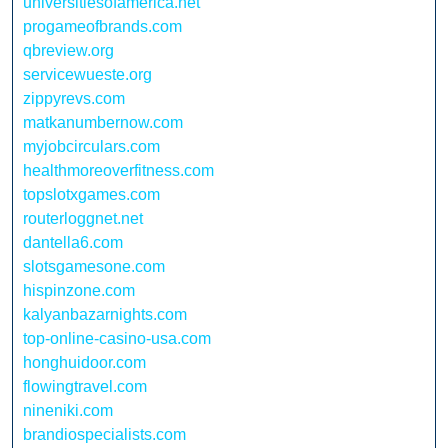
universitiesofamerica.net
progameofbrands.com
qbreview.org
servicewueste.org
zippyrevs.com
matkanumbernow.com
myjobcirculars.com
healthmoreoverfitness.com
topslotxgames.com
routerloggnet.net
dantella6.com
slotsgamesone.com
hispinzone.com
kalyanbazarnights.com
top-online-casino-usa.com
honghuidoor.com
flowingtravel.com
nineniki.com
brandiospecialists.com