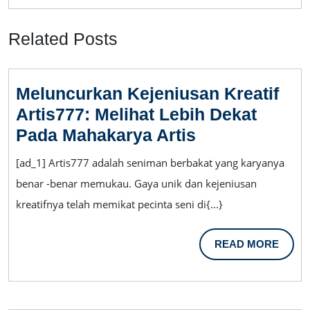
Related Posts
Meluncurkan Kejeniusan Kreatif
Artis777: Melihat Lebih Dekat
Meluncurkan
Pada Mahakarya Artis
Kejeniusan
[ad_1] Artis777 adalah seniman berbakat yang karyanya
Kreatif
benar -benar memukau. Gaya unik dan kejeniusan
Artis777:
kreatifnya telah memikat pecinta seni di{...}
Melihat
Lebih
READ
READ MORE
Dekat
MORE
Pada
Mahakarya