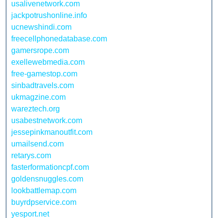
usalivenetwork.com
jackpotrushonline.info
ucnewshindi.com
freecellphonedatabase.com
gamersrope.com
exellewebmedia.com
free-gamestop.com
sinbadtravels.com
ukmagzine.com
wareztech.org
usabestnetwork.com
jessepinkmanoutfit.com
umailsend.com
retarys.com
fasterformationcpf.com
goldensnuggles.com
lookbattlemap.com
buyrdpservice.com
yesport.net