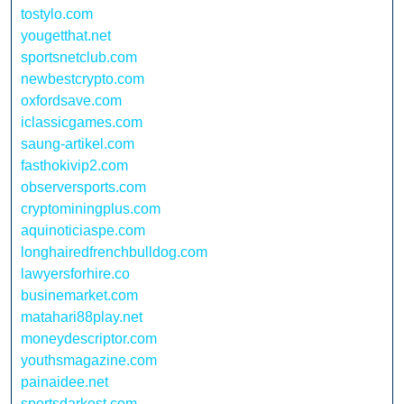
tostylo.com
yougetthat.net
sportsnetclub.com
newbestcrypto.com
oxfordsave.com
iclassicgames.com
saung-artikel.com
fasthokivip2.com
observersports.com
cryptominingplus.com
aquinoticiaspe.com
longhairedfrenchbulldog.com
lawyersforhire.co
businemarket.com
matahari88play.net
moneydescriptor.com
youthsmagazine.com
painaidee.net
sportsdarkest.com