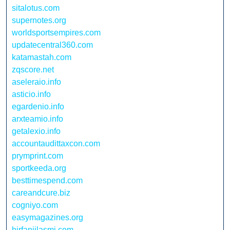
sitalotus.com
supernotes.org
worldsportsempires.com
updatecentral360.com
katamastah.com
zqscore.net
aseleraio.info
asticio.info
egardenio.info
arxteamio.info
getalexio.info
accountaudittaxcon.com
prymprint.com
sportkeeda.org
besttimespend.com
careandcure.biz
cogniyo.com
easymagazines.org
hirfanjilasmi.com