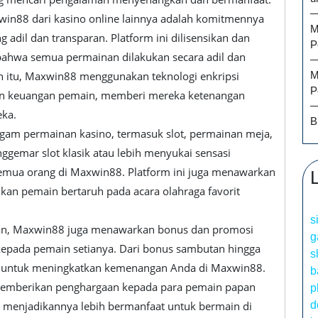
in88 dari kasino online lainnya adalah komitmennya
M
adil dan transparan. Platform ini dilisensikan dan
P
bahwa semua permainan dilakukan secara adil dan
M
n itu, Maxwin88 menggunakan teknologi enkripsi
P
dan keuangan pemain, memberi mereka ketenangan
eka.
B
gam permainan kasino, termasuk slot, permainan meja,
ggemar slot klasik atau lebih menyukai sensasi
 semua orang di Maxwin88. Platform ini juga menawarkan
kan pemain bertaruh pada acara olahraga favorit
s
kan, Maxwin88 juga menawarkan bonus dan promosi
g
pada pemain setianya. Dari bonus sambutan hingga
s
g untuk meningkatkan kemenangan Anda di Maxwin88.
b
 memberikan penghargaan kepada para pemain papan
p
f, menjadikannya lebih bermanfaat untuk bermain di
d