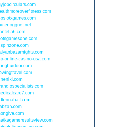
yjobcirculars.com
ealthmoreoverfitness.com
opslotxgames.com
outerloggnet.net
antella6.com
lotsgamesone.com
ispinzone.com
alyanbazarnights.com
op-online-casino-usa.com
onghuidoor.com
lowingtravel.com
ineniki.com
randiospecialists.com
edicalcare7.com
dtennaball.com
abzah.com
ongive.com
atkagameresultsview.com
etsolutionsonline.com