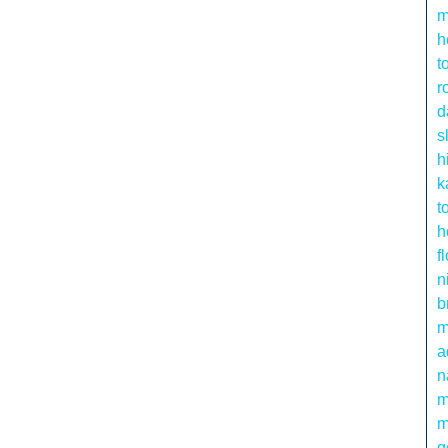
m
h
t
r
d
s
h
k
t
h
f
n
b
m
a
n
m
m
g