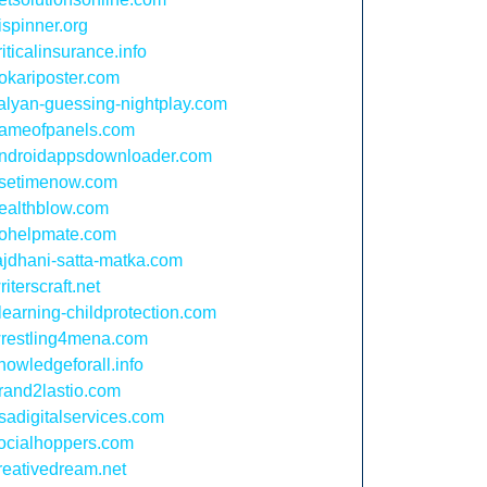
ispinner.org
riticalinsurance.info
okariposter.com
alyan-guessing-nightplay.com
ameofpanels.com
ndroidappsdownloader.com
setimenow.com
ealthblow.com
ohelpmate.com
ajdhani-satta-matka.com
riterscraft.net
learning-childprotection.com
restling4mena.com
nowledgeforall.info
rand2lastio.com
sadigitalservices.com
ocialhoppers.com
reativedream.net