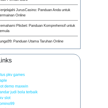
enjelajahi JurusCasino: Panduan Anda untuk
ermainan Online
emahami Plisbet: Panduan Komprehensif untuk
emula
unga99: Panduan Utama Taruhan Online
Links
itus pkv games
aple
lot demo maxwin
andar judi bola terbaik
kv slot
omino99