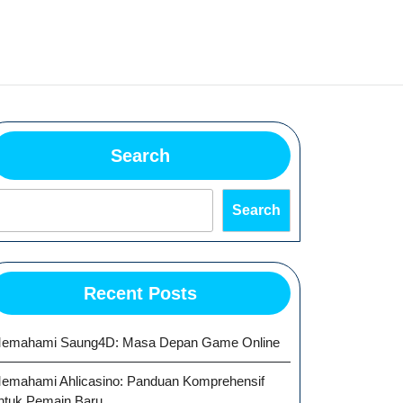
Search
Search
Recent Posts
emahami Saung4D: Masa Depan Game Online
emahami Ahlicasino: Panduan Komprehensif
ntuk Pemain Baru