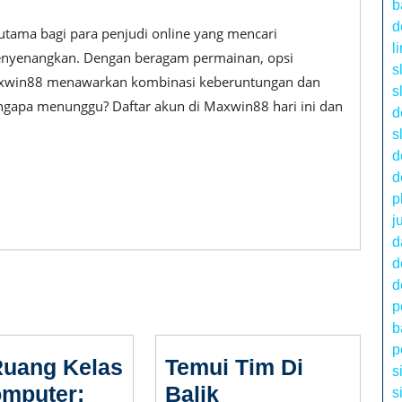
b
d
utama bagi para penjudi online yang mencari
l
nyenangkan. Dengan beragam permainan, opsi
s
axwin88 menawarkan kombinasi keberuntungan dan
s
engapa menunggu? Daftar akun di Maxwin88 hari ini dan
d
s
d
d
p
j
d
d
d
p
b
p
Ruang Kelas
Temui Tim Di
s
mputer:
Balik
s