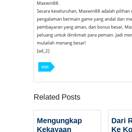
Maxwin88.
Secara keseluruhan, Maxwin88 adalah pilihan 
pengalaman bermain game yang andal dan me
pembayaran yang aman, dan bonus besar, M
peluang untuk dinikmati para pemain. Jadi m
mulailah menang besar!
[ad_2]
slot
Related Posts
Mengungkap
Dari 
Kekayaan
Ke Ko