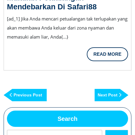
Mulailah
Mendebarkan Di Safari88
Petualang
[ad_1] Jika Anda mencari petualangan tak terlupakan yang
Mendebar
akan membawa Anda keluar dari zona nyaman dan
Di
memasuki alam liar, Anda{...}
Safari88
READ
READ MORE
MORE
Post
Previous
Next
Previous Post
Next Post
navigation
Post
Post
Search