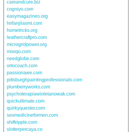
careandcure.biz
cogniyo.com
easymagazines.org
hirfanjilasmi.com
hometricks.org
leathercraftpro.com
microgridpower.org
mixiqo.com
needglobe.com
ortocoach.com
passionawe.com
pittsburghpaintingprofessionals.com
plumberryworks.com
psychoterapiawioletanowak.com
quickultimate.com
quirkyquester.com
sexmedicineformen.com
shiftripple.com
slotterpercaya.co