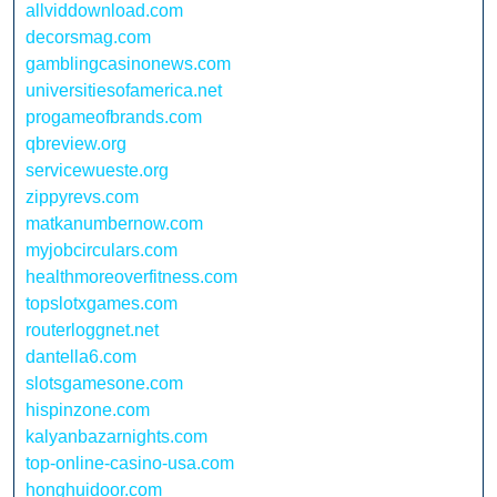
allviddownload.com
decorsmag.com
gamblingcasinonews.com
universitiesofamerica.net
progameofbrands.com
qbreview.org
servicewueste.org
zippyrevs.com
matkanumbernow.com
myjobcirculars.com
healthmoreoverfitness.com
topslotxgames.com
routerloggnet.net
dantella6.com
slotsgamesone.com
hispinzone.com
kalyanbazarnights.com
top-online-casino-usa.com
honghuidoor.com