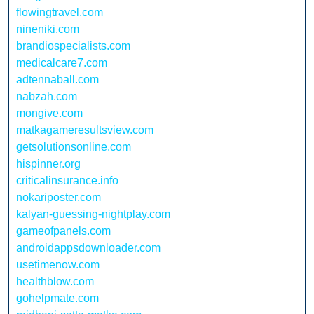
flowingtravel.com
nineniki.com
brandiospecialists.com
medicalcare7.com
adtennaball.com
nabzah.com
mongive.com
matkagameresultsview.com
getsolutionsonline.com
hispinner.org
criticalinsurance.info
nokariposter.com
kalyan-guessing-nightplay.com
gameofpanels.com
androidappsdownloader.com
usetimenow.com
healthblow.com
gohelpmate.com