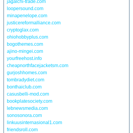
jagalchi-trade.com
loopersound.com
minapenelope.com
justicereformalliance.com
cryptoglax.com
ohiohobbyplus.com
bogothemes.com
ajino-mingei.com
yourfreehost.info
cheapnorthfacejacketsm.com
gurjoshhomes.com
tombradydiet.com
bonthaiclub.com
casusbelli-mod.com
bookplatesociety.com
lebnewsmedia.com
sonosonora.com
linkuusinternasional1.com
friendsroll.com