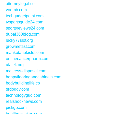
attorneylegal.co
voomb.com
techgadgetpoint.com
tvsportsguide24.com
sportsreviews24.com
dubai360blog.com
lucky77slot.org
growmefast.com
mahkotahokislot.com
onlinecancerpharm.com
ufalek.org
mattress-disposal.com
happyflooringandcabinets.com
bodybuildinglife.co
qrdoggy.com
technologygud.com
realshocknews.com
pickgb.com
healthmistakes.com