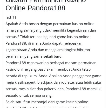
Pandora188
Online Pandora188
[ad_1]
Apakah Anda bosan dengan permainan kasino online
lama yang sama yang tidak memiliki kegembiraan dan
sensasi? Tidak terlihat lagi dari game kasino online
Pandora188, di mana Anda dapat melepaskan
kegembiraan Anda dan mengalami tingkat hiburan
permainan yang sama sekali baru.
Pandora188 menawarkan berbagai macam permainan
kasino online yang pasti akan membuat Anda tetap
berada di tepi kursi Anda. Apakah Anda penggemar game
meja klasik seperti blackjack dan roulette, atau lebih suka
sensasi mesin slot dan poker video, Pandora188 memiliki
sesuatu untuk semua orang.
Salah satu fitur menonjol dari game kasino online