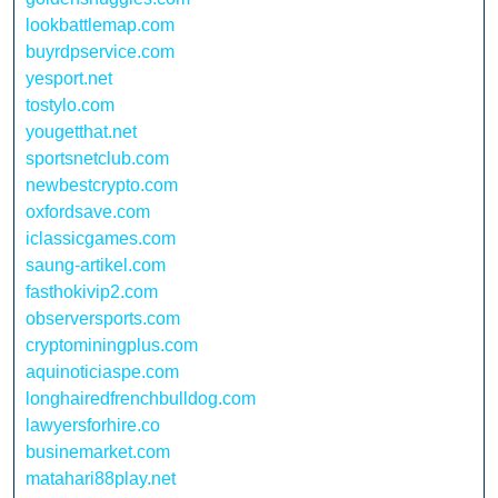
lookbattlemap.com
buyrdpservice.com
yesport.net
tostylo.com
yougetthat.net
sportsnetclub.com
newbestcrypto.com
oxfordsave.com
iclassicgames.com
saung-artikel.com
fasthokivip2.com
observersports.com
cryptominingplus.com
aquinoticiaspe.com
longhairedfrenchbulldog.com
lawyersforhire.co
businemarket.com
matahari88play.net