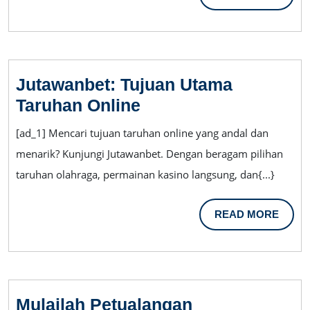
MORE
Jutawanbet: Tujuan Utama
Jutawanbet:
Taruhan Online
Tujuan
[ad_1] Mencari tujuan taruhan online yang andal dan
Utama
menarik? Kunjungi Jutawanbet. Dengan beragam pilihan
Taruhan
taruhan olahraga, permainan kasino langsung, dan{...}
Online
READ
READ MORE
MORE
Mulailah Petualangan