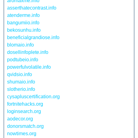
aromaxme.info
asserthatecontrast.info
atenderme.info
bangumiio.info
bekosunhu.info
beneficialgrandiose.info
blomaio.info
dosellinfoplete.info
podtubeio.info
powerfulvolatile.info
qvidsio.info
shumaio.info
slotherio.info
cysapluscertification.org
fortnitehacks.org
loginsearch.org
aodecor.org
donorsmatch.org
nowtimes.org