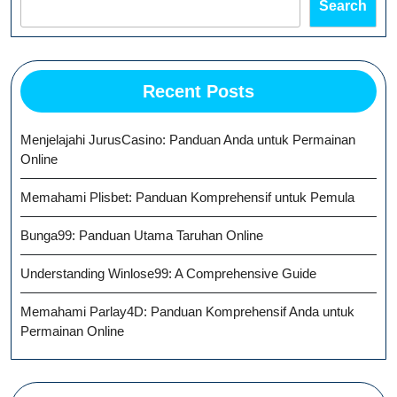
Search
Recent Posts
Menjelajahi JurusCasino: Panduan Anda untuk Permainan
Online
Memahami Plisbet: Panduan Komprehensif untuk Pemula
Bunga99: Panduan Utama Taruhan Online
Understanding Winlose99: A Comprehensive Guide
Memahami Parlay4D: Panduan Komprehensif Anda untuk
Permainan Online