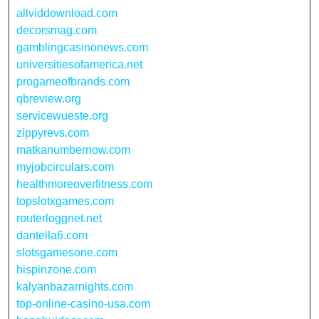
allviddownload.com
decorsmag.com
gamblingcasinonews.com
universitiesofamerica.net
progameofbrands.com
qbreview.org
servicewueste.org
zippyrevs.com
matkanumbernow.com
myjobcirculars.com
healthmoreoverfitness.com
topslotxgames.com
routerloggnet.net
dantella6.com
slotsgamesone.com
hispinzone.com
kalyanbazarnights.com
top-online-casino-usa.com