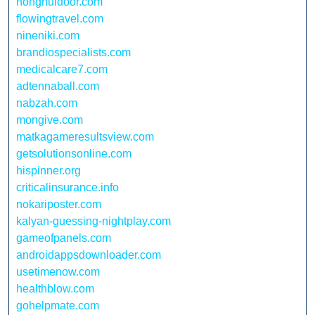
honghuidoor.com
flowingtravel.com
nineniki.com
brandiospecialists.com
medicalcare7.com
adtennaball.com
nabzah.com
mongive.com
matkagameresultsview.com
getsolutionsonline.com
hispinner.org
criticalinsurance.info
nokariposter.com
kalyan-guessing-nightplay.com
gameofpanels.com
androidappsdownloader.com
usetimenow.com
healthblow.com
gohelpmate.com