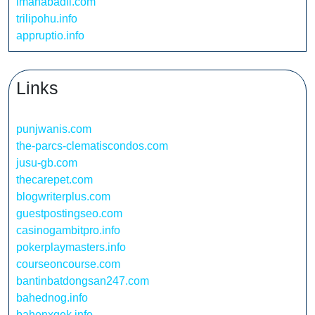
imanabadii.com
trilipohu.info
appruptio.info
Links
punjwanis.com
the-parcs-clematiscondos.com
jusu-gb.com
thecarepet.com
blogwriterplus.com
guestpostingseo.com
casinogambitpro.info
pokerplaymasters.info
courseoncourse.com
bantinbatdongsan247.com
bahednog.info
bahenxgek.info