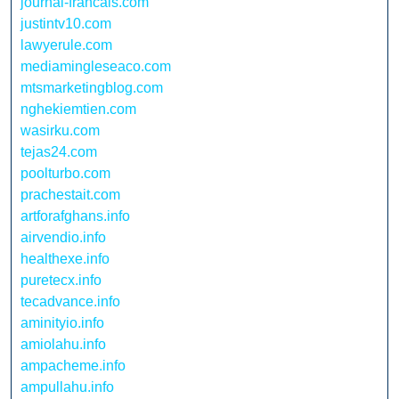
journal-francais.com
justintv10.com
lawyerule.com
mediamingleseaco.com
mtsmarketingblog.com
nghekiemtien.com
wasirku.com
tejas24.com
poolturbo.com
prachestait.com
artforafghans.info
airvendio.info
healthexe.info
puretecx.info
tecadvance.info
aminityio.info
amiolahu.info
ampacheme.info
ampullahu.info