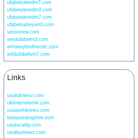
ufabetuskedm7.com
ufabetutoredm3.com
ufabetutoredm7.com
ufabetvalleyum3.com
veloxview.com
westufabetm3.com
whiskeybrothersllc.com
wildufabetum7.com
Links
usafullnewz.com
uktimenetwork.com
usaworldnewz.com
todayusaexplore.com
usalocality.com
usafournewz.com