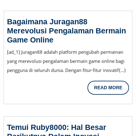
Bagaimana Juragan88
Merevolusi Pengalaman Bermain
Bagaimana
Game Online
Juragan88
[ad_1] Juragan88 adalah platform pengubah permainan
Merevolusi
yang merevolusi pengalaman bermain game online bagi
Pengalaman
pengguna di seluruh dunia. Dengan fitur-fitur inovatif{...}
Bermain
Game
READ
READ MORE
Online
MORE
Temui Ruby8000: Hal Besar