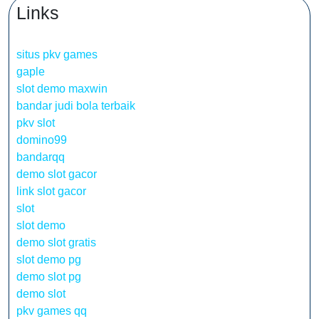
Links
situs pkv games
gaple
slot demo maxwin
bandar judi bola terbaik
pkv slot
domino99
bandarqq
demo slot gacor
link slot gacor
slot
slot demo
demo slot gratis
slot demo pg
demo slot pg
demo slot
pkv games qq