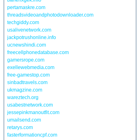
pertamaskre.com
threadsvideoandphotodownloader.com
techgiddy.com
usalivenetwork.com
jackpotrushonline.info
ucnewshindi.com
freecellphonedatabase.com
gamersrope.com
exellewebmedia.com
free-gamestop.com
sinbadtravels.com
ukmagzine.com
wareztech.org
usabestnetwork.com
jessepinkmanoutfit.com
umailsend.com
retarys.com
fasterformationcpf.com