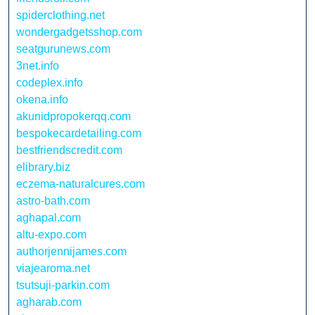
spiderclothing.net
wondergadgetsshop.com
seatgurunews.com
3net.info
codeplex.info
okena.info
akunidpropokerqq.com
bespokecardetailing.com
bestfriendscredit.com
elibrary.biz
eczema-naturalcures.com
astro-bath.com
aghapal.com
altu-expo.com
authorjennijames.com
viajearoma.net
tsutsuji-parkin.com
agharab.com