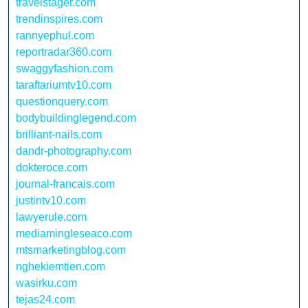
travelstager.com
trendinspires.com
rannyephul.com
reportradar360.com
swaggyfashion.com
taraftariumtv10.com
questionquery.com
bodybuildinglegend.com
brilliant-nails.com
dandr-photography.com
dokteroce.com
journal-francais.com
justintv10.com
lawyerule.com
mediamingleseaco.com
mtsmarketingblog.com
nghekiemtien.com
wasirku.com
tejas24.com