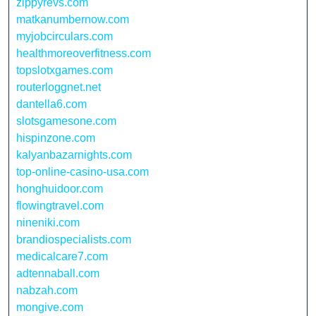
zippyrevs.com
matkanumbernow.com
myjobcirculars.com
healthmoreoverfitness.com
topslotxgames.com
routerloggnet.net
dantella6.com
slotsgamesone.com
hispinzone.com
kalyanbazarnights.com
top-online-casino-usa.com
honghuidoor.com
flowingtravel.com
nineniki.com
brandiospecialists.com
medicalcare7.com
adtennaball.com
nabzah.com
mongive.com