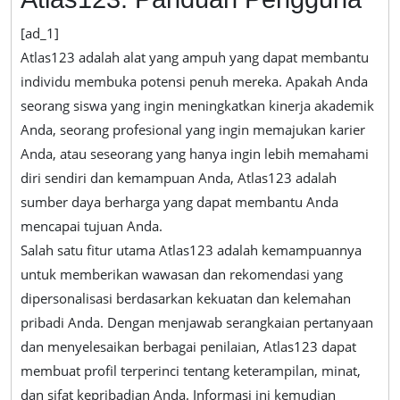
[ad_1]
Atlas123 adalah alat yang ampuh yang dapat membantu
individu membuka potensi penuh mereka. Apakah Anda
seorang siswa yang ingin meningkatkan kinerja akademik
Anda, seorang profesional yang ingin memajukan karier
Anda, atau seseorang yang hanya ingin lebih memahami
diri sendiri dan kemampuan Anda, Atlas123 adalah
sumber daya berharga yang dapat membantu Anda
mencapai tujuan Anda.
Salah satu fitur utama Atlas123 adalah kemampuannya
untuk memberikan wawasan dan rekomendasi yang
dipersonalisasi berdasarkan kekuatan dan kelemahan
pribadi Anda. Dengan menjawab serangkaian pertanyaan
dan menyelesaikan berbagai penilaian, Atlas123 dapat
membuat profil terperinci tentang keterampilan, minat,
dan sifat kepribadian Anda. Informasi ini kemudian