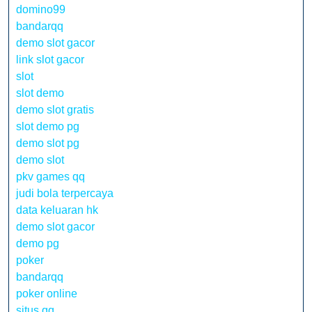
domino99
bandarqq
demo slot gacor
link slot gacor
slot
slot demo
demo slot gratis
slot demo pg
demo slot pg
demo slot
pkv games qq
judi bola terpercaya
data keluaran hk
demo slot gacor
demo pg
poker
bandarqq
poker online
situs qq