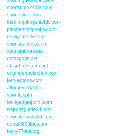
sportingnewsnet.com
sportstime24day.com
sporteslive.com
theblingblingshields.com
pinkfrenchtipnails.com
newgamestv.com
sportsgallerys.com
sportsmirrors.net
datasports.net
atasehirescortu.net
engineeringtechub.com
jerryescorts.com
attorneylegal.co
voomb.com
techgadgetpoint.com
tvsportsguide24.com
sportsreviews24.com
dubai360blog.com
lucky77slot.org