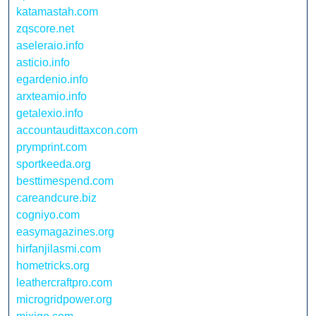
katamastah.com
zqscore.net
aseleraio.info
asticio.info
egardenio.info
arxteamio.info
getalexio.info
accountaudittaxcon.com
prymprint.com
sportkeeda.org
besttimespend.com
careandcure.biz
cogniyo.com
easymagazines.org
hirfanjilasmi.com
hometricks.org
leathercraftpro.com
microgridpower.org