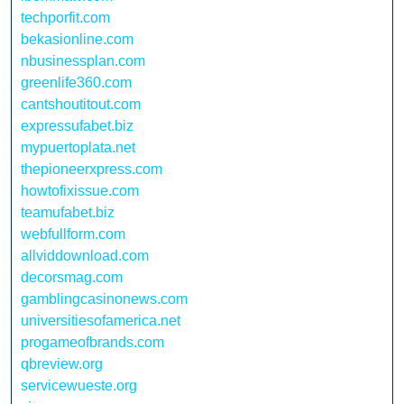
techporfit.com
bekasionline.com
nbusinessplan.com
greenlife360.com
cantshoutitout.com
expressufabet.biz
mypuertoplata.net
thepioneerxpress.com
howtofixissue.com
teamufabet.biz
webfullform.com
allviddownload.com
decorsmag.com
gamblingcasinonews.com
universitiesofamerica.net
progameofbrands.com
qbreview.org
servicewueste.org