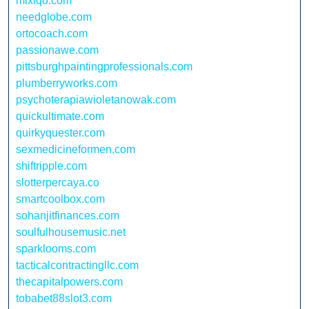
mixiqo.com
needglobe.com
ortocoach.com
passionawe.com
pittsburghpaintingprofessionals.com
plumberryworks.com
psychoterapiawioletanowak.com
quickultimate.com
quirkyquester.com
sexmedicineformen.com
shiftripple.com
slotterpercaya.co
smartcoolbox.com
sohanjitfinances.com
soulfulhousemusic.net
sparklooms.com
tacticalcontractingllc.com
thecapitalpowers.com
tobabet88slot3.com