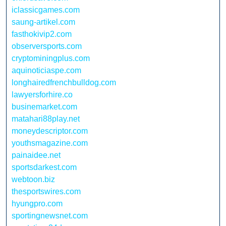
iclassicgames.com
saung-artikel.com
fasthokivip2.com
observersports.com
cryptominingplus.com
aquinoticiaspe.com
longhairedfrenchbulldog.com
lawyersforhire.co
businemarket.com
matahari88play.net
moneydescriptor.com
youthsmagazine.com
painaidee.net
sportsdarkest.com
webtoon.biz
thesportswires.com
hyungpro.com
sportingnewsnet.com