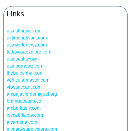
Links
usafullnewz.com
uktimenetwork.com
usaworldnewz.com
todayusaexplore.com
usalocality.com
usafournewz.com
thebalochhal.com
vehicularmaster.com
vibesaccent.com
ampajavierdemiguel.org
brainboosters.co
amberlately.com
joycebriscoe.com
aicarmina.com
mypartysupplystore.com