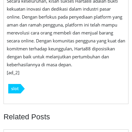
Secara keseluruhan, kisah sukses Harta88 adalah bukti
kekuatan inovasi dan dedikasi dalam industri pasar
online. Dengan berfokus pada penyediaan platform yang
aman dan ramah pengguna, platform ini telah mampu
merevolusi cara orang membeli dan menjual barang
secara online. Dengan komunitas pengguna yang kuat dan
komitmen terhadap keunggulan, Harta88 diposisikan
dengan baik untuk melanjutkan pertumbuhan dan
keberhasilannya di masa depan.
[ad_2]
slot
Related Posts