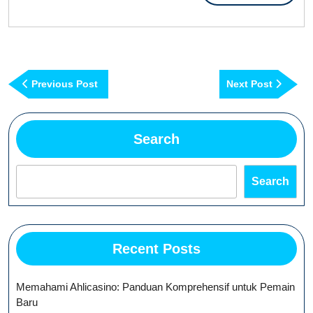
MORE
Post
Previous
Next
Previous Post
Next Post
navigation
Post
Post
Search
Search
Recent Posts
Memahami Ahlicasino: Panduan Komprehensif untuk Pemain
Baru