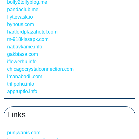
bolly2tollyblog.me
pandaclub.me
flyttevask.io
byhous.com
hartfordplazahotel.com
m-918kissapk.com
nabavkame.info
gakbiasa.com
iflowerhu.info
chicagocrystalconnection.com
imanabadii.com
trilipohu.info
appruptio.info
Links
punjwanis.com