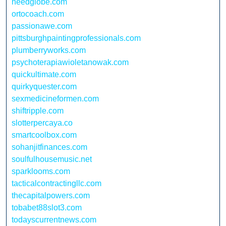
needglobe.com
ortocoach.com
passionawe.com
pittsburghpaintingprofessionals.com
plumberryworks.com
psychoterapiawioletanowak.com
quickultimate.com
quirkyquester.com
sexmedicineformen.com
shiftripple.com
slotterpercaya.co
smartcoolbox.com
sohanjitfinances.com
soulfulhousemusic.net
sparklooms.com
tacticalcontractingllc.com
thecapitalpowers.com
tobabet88slot3.com
todayscurrentnews.com