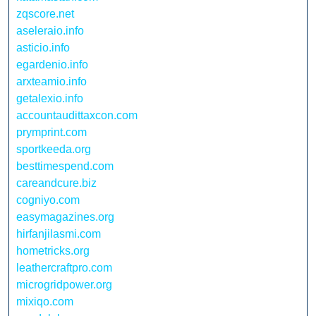
zqscore.net
aseleraio.info
asticio.info
egardenio.info
arxteamio.info
getalexio.info
accountaudittaxcon.com
prymprint.com
sportkeeda.org
besttimespend.com
careandcure.biz
cogniyo.com
easymagazines.org
hirfanjilasmi.com
hometricks.org
leathercraftpro.com
microgridpower.org
mixiqo.com