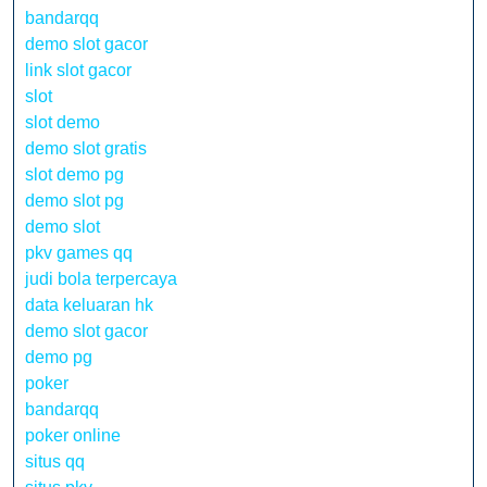
bandarqq
demo slot gacor
link slot gacor
slot
slot demo
demo slot gratis
slot demo pg
demo slot pg
demo slot
pkv games qq
judi bola terpercaya
data keluaran hk
demo slot gacor
demo pg
poker
bandarqq
poker online
situs qq