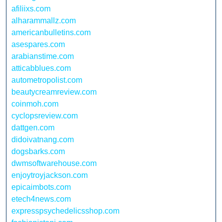
afiliixs.com
alharammallz.com
americanbulletins.com
asespares.com
arabianstime.com
atticabblues.com
autometropolist.com
beautycreamreview.com
coinmoh.com
cyclopsreview.com
dattgen.com
didoivatnang.com
dogsbarks.com
dwmsoftwarehouse.com
enjoytroyjackson.com
epicaimbots.com
etech4news.com
expresspsychedelicsshop.com