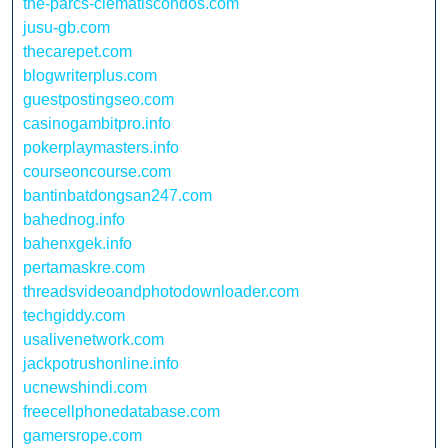
the-parcs-clematiscondos.com
jusu-gb.com
thecarepet.com
blogwriterplus.com
guestpostingseo.com
casinogambitpro.info
pokerplaymasters.info
courseoncourse.com
bantinbatdongsan247.com
bahednog.info
bahenxgek.info
pertamaskre.com
threadsvideoandphotodownloader.com
techgiddy.com
usalivenetwork.com
jackpotrushonline.info
ucnewshindi.com
freecellphonedatabase.com
gamersrope.com