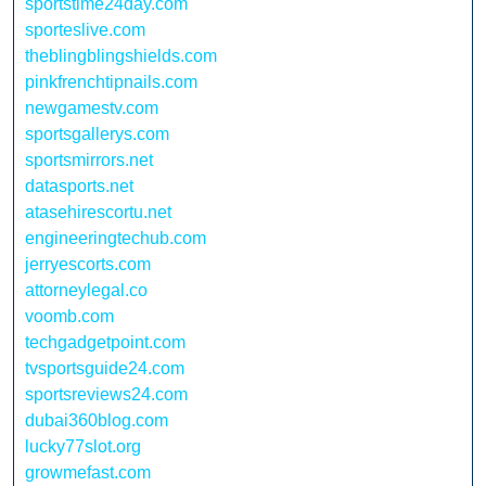
sportstime24day.com
sporteslive.com
theblingblingshields.com
pinkfrenchtipnails.com
newgamestv.com
sportsgallerys.com
sportsmirrors.net
datasports.net
atasehirescortu.net
engineeringtechub.com
jerryescorts.com
attorneylegal.co
voomb.com
techgadgetpoint.com
tvsportsguide24.com
sportsreviews24.com
dubai360blog.com
lucky77slot.org
growmefast.com