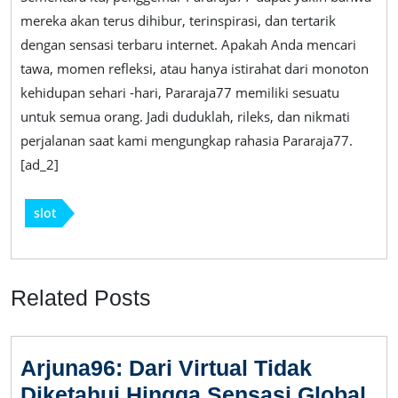
mereka akan terus dihibur, terinspirasi, dan tertarik
dengan sensasi terbaru internet. Apakah Anda mencari
tawa, momen refleksi, atau hanya istirahat dari monoton
kehidupan sehari -hari, Pararaja77 memiliki sesuatu
untuk semua orang. Jadi duduklah, rileks, dan nikmati
perjalanan saat kami mengungkap rahasia Pararaja77.
[ad_2]
slot
Related Posts
Arjuna96: Dari Virtual Tidak
Ar
Diketahui Hingga Sensasi Global