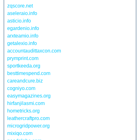
zqscore.net
aseleraio.info
asticio.info
egardenio.info
arxteamio.info
getalexio.info
accountaudittaxcon.com
prymprint.com
sportkeeda.org
besttimespend.com
careandcure.biz
cogniyo.com
easymagazines.org
hirfanjilasmi.com
hometricks.org
leathercraftpro.com
microgridpower.org
mixiqo.com