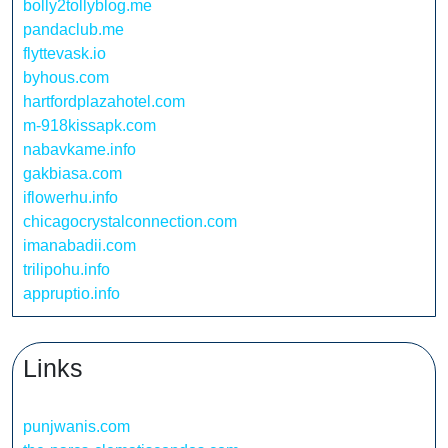
bolly2tollyblog.me
pandaclub.me
flyttevask.io
byhous.com
hartfordplazahotel.com
m-918kissapk.com
nabavkame.info
gakbiasa.com
iflowerhu.info
chicagocrystalconnection.com
imanabadii.com
trilipohu.info
appruptio.info
Links
punjwanis.com