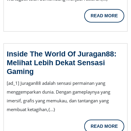
Hingga
Restoran
READ
READ MORE
Sensasional:
MORE
The
Rise
Of
Inside The World Of Juragan88:
Wartegbet
Melihat Lebih Dekat Sensasi
Inside
Gaming
The
[ad_1] Juragan88 adalah sensasi permainan yang
World
menggemparkan dunia. Dengan gameplaynya yang
Of
imersif, grafis yang memukau, dan tantangan yang
Juragan88:
membuat ketagihan,{...}
Melihat
Lebih
READ
READ MORE