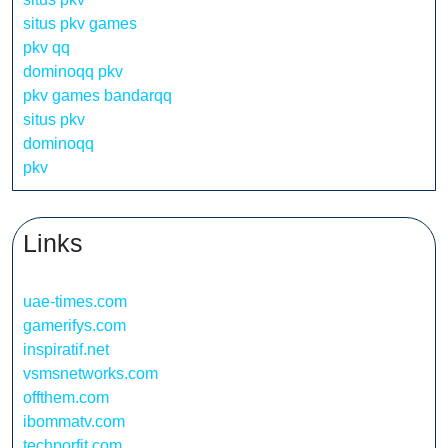
situs pkv games
pkv qq
dominoqq pkv
pkv games bandarqq
situs pkv
dominoqq
pkv
Links
uae-times.com
gamerifys.com
inspiratif.net
vsmsnetworks.com
offthem.com
ibommatv.com
techporfit.com