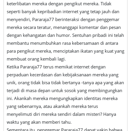
keterlibatan mereka dengan pengikut mereka. Tidak
seperti banyak kepribadian internet yang tetap jauh dan
menyendiri, Pararaja77 berinteraksi dengan penggemar
mereka secara teratur, menanggapi komentar dan pesan
dengan kehangatan dan humor. Sentuhan pribadi ini telah
membantu menumbuhkan rasa kebersamaan di antara
para pengikut mereka, menciptakan ikatan yang kuat yang
membuat orang kembali lagi.
Ketika Pararaja77 terus memikat internet dengan
perpaduan kecerdasan dan kebijaksanaan mereka yang
unik, orang tidak bisa tidak bertanya -tanya apa yang akan
terjadi di masa depan untuk sosok yang membingungkan
ini. Akankah mereka mengungkapkan identitas mereka
yang sebenarnya, atau akankah mereka terus
menyelimuti diri mereka sendiri dalam misteri? Hanya
waktu yang akan memberi tahu.
Sementara itu, penggemar Pararaja77 dapat yakin bahwa