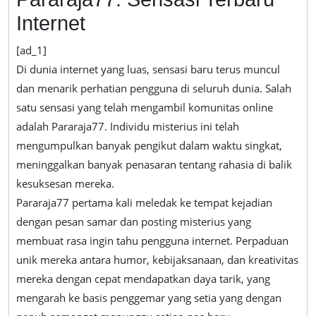
Internet
[ad_1]
Di dunia internet yang luas, sensasi baru terus muncul
dan menarik perhatian pengguna di seluruh dunia. Salah
satu sensasi yang telah mengambil komunitas online
adalah Pararaja77. Individu misterius ini telah
mengumpulkan banyak pengikut dalam waktu singkat,
meninggalkan banyak penasaran tentang rahasia di balik
kesuksesan mereka.
Pararaja77 pertama kali meledak ke tempat kejadian
dengan pesan samar dan posting misterius yang
membuat rasa ingin tahu pengguna internet. Perpaduan
unik mereka antara humor, kebijaksanaan, dan kreativitas
mereka dengan cepat mendapatkan daya tarik, yang
mengarah ke basis penggemar yang setia yang dengan