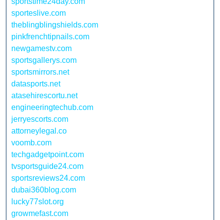
sportstime24day.com
sporteslive.com
theblingblingshields.com
pinkfrenchtipnails.com
newgamestv.com
sportsgallerys.com
sportsmirrors.net
datasports.net
atasehirescortu.net
engineeringtechub.com
jerryescorts.com
attorneylegal.co
voomb.com
techgadgetpoint.com
tvsportsguide24.com
sportsreviews24.com
dubai360blog.com
lucky77slot.org
growmefast.com