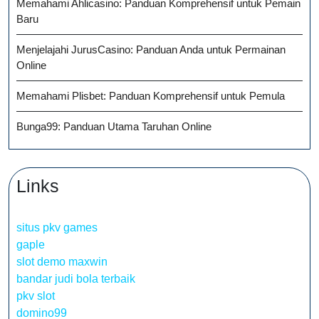
Memahami Ahlicasino: Panduan Komprehensif untuk Pemain
Baru
Menjelajahi JurusCasino: Panduan Anda untuk Permainan
Online
Memahami Plisbet: Panduan Komprehensif untuk Pemula
Bunga99: Panduan Utama Taruhan Online
Links
situs pkv games
gaple
slot demo maxwin
bandar judi bola terbaik
pkv slot
domino99