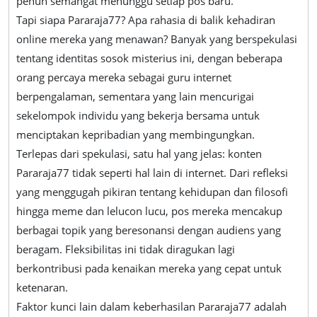
penuh semangat menunggu setiap pos baru.
Tapi siapa Pararaja77? Apa rahasia di balik kehadiran
online mereka yang menawan? Banyak yang berspekulasi
tentang identitas sosok misterius ini, dengan beberapa
orang percaya mereka sebagai guru internet
berpengalaman, sementara yang lain mencurigai
sekelompok individu yang bekerja bersama untuk
menciptakan kepribadian yang membingungkan.
Terlepas dari spekulasi, satu hal yang jelas: konten
Pararaja77 tidak seperti hal lain di internet. Dari refleksi
yang menggugah pikiran tentang kehidupan dan filosofi
hingga meme dan lelucon lucu, pos mereka mencakup
berbagai topik yang beresonansi dengan audiens yang
beragam. Fleksibilitas ini tidak diragukan lagi
berkontribusi pada kenaikan mereka yang cepat untuk
ketenaran.
Faktor kunci lain dalam keberhasilan Pararaja77 adalah