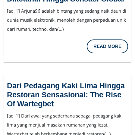
Dar
[ad_1] Arjuna96 adalah bintang yang sedang naik daun di
Vir
dunia musik elektronik, menoleh dengan perpaduan unik
Ti
dari rumah, techno, dan{...}
Di
Hi
READ
READ MORE
Se
MORE
Gl
Dari Pedagang Kaki Lima Hingga
Restoran Sensasional: The Rise
Dari
Of Wartegbet
Pedagang
[ad_1] Dari awal yang sederhana sebagai pedagang kaki
Kaki
lima yang menjual masakan rumahan yang lezat,
Lima
Wartegbet telah berkembang menjadi restoran{...}