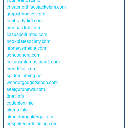
yourfreehost.info
cheapnorthfacejacketsm.com
gurjoshhomes.com
tombradydiet.com
bonthaiclub.com
casusbelli-mod.com
bookplatesociety.com
lebnewsmedia.com
sonosonora.com
linkuusinternasional1.com
friendsroll.com
spiderclothing.net
wondergadgetsshop.com
seatgurunews.com
3net.info
codeplex.info
okena.info
akunidpropokerqq.com
bespokecardetailing.com