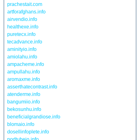
prachestait.com
artforafghans.info
airvendio.info
healthexe.info
puretecx.info
tecadvance.info
aminityio.info
amiolahu.info
ampacheme.info
ampullahu.info
aromaxme.info
asserthatecontrast.info
atenderme.info
bangumiio.info
bekosunhu.info
beneficialgrandiose.info
blomaio.info
dosellinfoplete.info
podtubeio.info