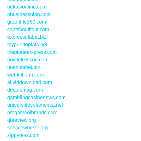
bekasionline.com
nbusinessplan.com
greenlife360.com
cantshoutitout.com
expressufabet.biz
mypuertoplata.net
thepioneerxpress.com
howtofixissue.com
teamufabet.biz
webfullform.com
allviddownload.com
decorsmag.com
gamblingcasinonews.com
universitiesofamerica.net
progameofbrands.com
qbreview.org
servicewueste.org
zippyrevs.com