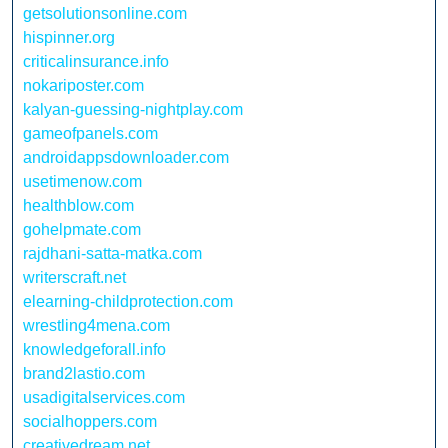
getsolutionsonline.com
hispinner.org
criticalinsurance.info
nokariposter.com
kalyan-guessing-nightplay.com
gameofpanels.com
androidappsdownloader.com
usetimenow.com
healthblow.com
gohelpmate.com
rajdhani-satta-matka.com
writerscraft.net
elearning-childprotection.com
wrestling4mena.com
knowledgeforall.info
brand2lastio.com
usadigitalservices.com
socialhoppers.com
creativedream.net