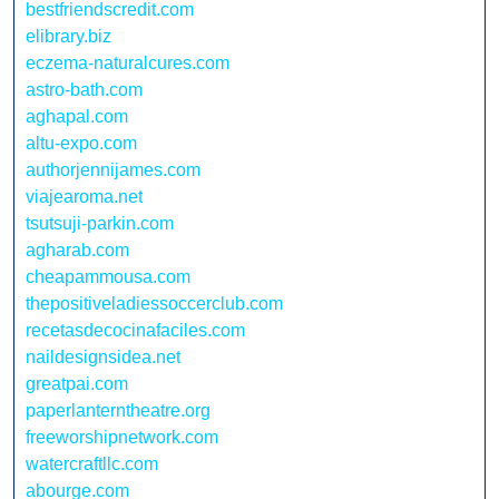
bestfriendscredit.com
elibrary.biz
eczema-naturalcures.com
astro-bath.com
aghapal.com
altu-expo.com
authorjennijames.com
viajearoma.net
tsutsuji-parkin.com
agharab.com
cheapammousa.com
thepositiveladiessoccerclub.com
recetasdecocinafaciles.com
naildesignsidea.net
greatpai.com
paperlanterntheatre.org
freeworshipnetwork.com
watercraftllc.com
abourge.com