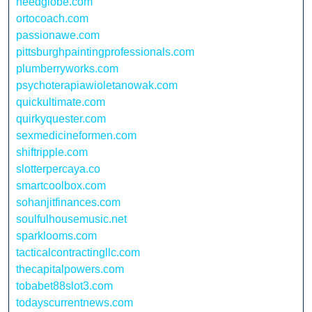
needglobe.com
ortocoach.com
passionawe.com
pittsburghpaintingprofessionals.com
plumberryworks.com
psychoterapiawioletanowak.com
quickultimate.com
quirkyquester.com
sexmedicineformen.com
shiftripple.com
slotterpercaya.co
smartcoolbox.com
sohanjitfinances.com
soulfulhousemusic.net
sparklooms.com
tacticalcontractingllc.com
thecapitalpowers.com
tobabet88slot3.com
todayscurrentnews.com