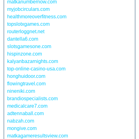
matkanumbernow.com
myjobcirculars.com
healthmoreoverfitness.com
topslotxgames.com
routerloggnet.net
dantella6.com
slotsgamesone.com
hispinzone.com
kalyanbazarnights.com
top-online-casino-usa.com
honghuidoor.com
flowingtravel.com
nineniki.com
brandiospecialists.com
medicalcare7.com
adtennaball.com
nabzah.com
mongive.com
matkagameresultsview.com