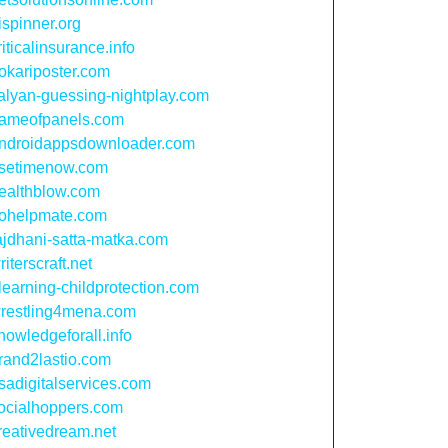
ispinner.org
riticalinsurance.info
okariposter.com
alyan-guessing-nightplay.com
ameofpanels.com
ndroidappsdownloader.com
setimenow.com
ealthblow.com
ohelpmate.com
ajdhani-satta-matka.com
riterscraft.net
learning-childprotection.com
restling4mena.com
nowledgeforall.info
rand2lastio.com
sadigitalservices.com
ocialhoppers.com
reativedream.net