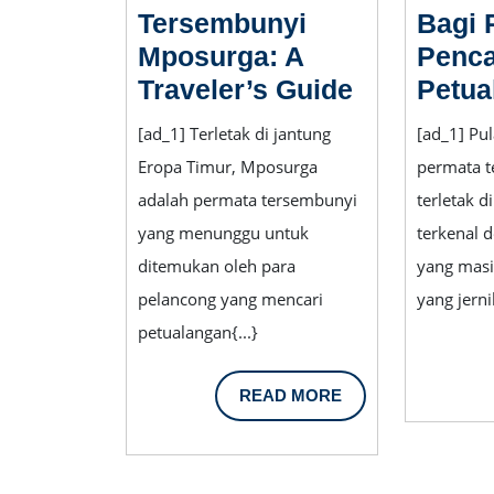
Tersembunyi
Bagi 
Mposurga: A
Penca
Menemuka
Traveler’s Guide
Petua
Permata
[ad_1] Terletak di jantung
[ad_1] Pu
Tersembun
Eropa Timur, Mposurga
permata 
Mposurga:
adalah permata tersembunyi
terletak d
A
yang menunggu untuk
terkenal 
Traveler’s
ditemukan oleh para
yang masi
Guide
pelancong yang mencari
yang jerni
petualangan{...}
READ
READ MORE
MORE