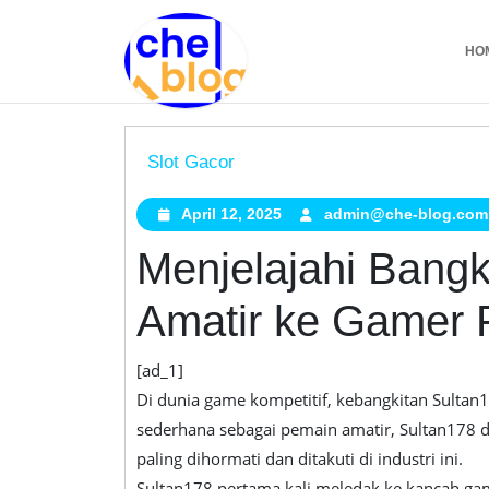
Skip
to
HO
content
Slot Gacor
Menjelajahi
Bangkitnya
April 12, 2025
April
admin@che-blog.com
12,
Sultan178:
Menjelajahi Bangk
2025
Dari
Amatir
Amatir ke Gamer P
ke
Gamer
[ad_1]
Profesional
Di dunia game kompetitif, kebangkitan Sultan17
sederhana sebagai pemain amatir, Sultan178 d
paling dihormati dan ditakuti di industri ini.
Sultan178 pertama kali meledak ke kancah gam