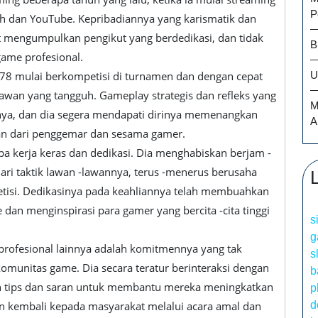
P
ch dan YouTube. Kepribadiannya yang karismatik dan
 mengumpulkan pengikut yang berdedikasi, dan tidak
B
game profesional.
U
n178 mulai berkompetisi di turnamen dan dengan cepat
awan yang tangguh. Gameplay strategis dan refleks yang
M
gnya, dan dia segera mendapati dirinya memenangkan
A
n dari penggemar dan sesama gamer.
pa kerja keras dan dedikasi. Dia menghabiskan berjam -
i taktik lawan -lawannya, terus -menerus berusaha
tisi. Dedikasinya pada keahliannya telah membuahkan
 dan menginspirasi para gamer yang bercita -cita tinggi
s
g
rofesional lainnya adalah komitmennya yang tak
s
munitas game. Dia secara teratur berinteraksi dengan
b
an tips dan saran untuk membantu mereka meningkatkan
p
n kembali kepada masyarakat melalui acara amal dan
d