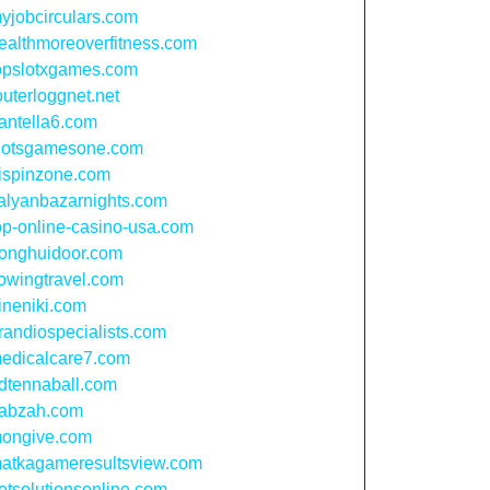
yjobcirculars.com
ealthmoreoverfitness.com
opslotxgames.com
outerloggnet.net
antella6.com
lotsgamesone.com
ispinzone.com
alyanbazarnights.com
op-online-casino-usa.com
onghuidoor.com
lowingtravel.com
ineniki.com
randiospecialists.com
edicalcare7.com
dtennaball.com
abzah.com
ongive.com
atkagameresultsview.com
etsolutionsonline.com