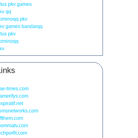
itus pkv games
kv qq
ominoqq pkv
kv games bandarqq
ahi
itus pkv
ominoqq
kv
Links
angkan:
n
ensif
ae-times.com
amerifys.com
nspiratif.net
smsnetworks.com
ffthem.com
bommatv.com
echporfit.com