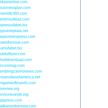
ekasionline.com
businessplan.com
reenlife360.com
antshoutitout.com
xpressufabet.biz
ypuertoplata.net
hepioneerxpress.com
owtofixissue.com
eamufabet.biz
ebfullform.com
llviddownload.com
ecorsmag.com
amblingcasinonews.com
niversitiesofamerica.net
rogameofbrands.com
breview.org
ervicewueste.org
ippyrevs.com
atkanumbernow.com