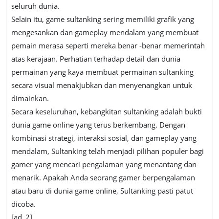
seluruh dunia.
Selain itu, game sultanking sering memiliki grafik yang
mengesankan dan gameplay mendalam yang membuat
pemain merasa seperti mereka benar -benar memerintah
atas kerajaan. Perhatian terhadap detail dan dunia
permainan yang kaya membuat permainan sultanking
secara visual menakjubkan dan menyenangkan untuk
dimainkan.
Secara keseluruhan, kebangkitan sultanking adalah bukti
dunia game online yang terus berkembang. Dengan
kombinasi strategi, interaksi sosial, dan gameplay yang
mendalam, Sultanking telah menjadi pilihan populer bagi
gamer yang mencari pengalaman yang menantang dan
menarik. Apakah Anda seorang gamer berpengalaman
atau baru di dunia game online, Sultanking pasti patut
dicoba.
[ad_2]