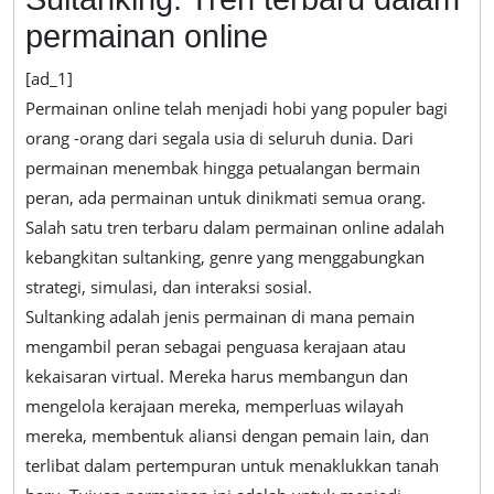
permainan
permainan online
online
[ad_1]
Permainan online telah menjadi hobi yang populer bagi
orang -orang dari segala usia di seluruh dunia. Dari
permainan menembak hingga petualangan bermain
peran, ada permainan untuk dinikmati semua orang.
Salah satu tren terbaru dalam permainan online adalah
kebangkitan sultanking, genre yang menggabungkan
strategi, simulasi, dan interaksi sosial.
Sultanking adalah jenis permainan di mana pemain
mengambil peran sebagai penguasa kerajaan atau
kekaisaran virtual. Mereka harus membangun dan
mengelola kerajaan mereka, memperluas wilayah
mereka, membentuk aliansi dengan pemain lain, dan
terlibat dalam pertempuran untuk menaklukkan tanah