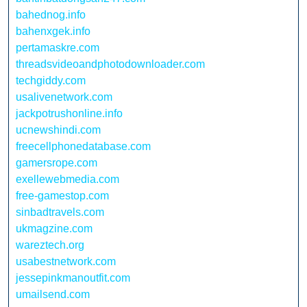
bahednog.info
bahenxgek.info
pertamaskre.com
threadsvideoandphotodownloader.com
techgiddy.com
usalivenetwork.com
jackpotrushonline.info
ucnewshindi.com
freecellphonedatabase.com
gamersrope.com
exellewebmedia.com
free-gamestop.com
sinbadtravels.com
ukmagzine.com
wareztech.org
usabestnetwork.com
jessepinkmanoutfit.com
umailsend.com