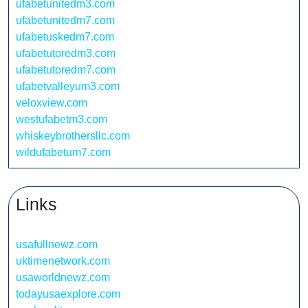
ufabetunitedm3.com
ufabetunitedm7.com
ufabetuskedm7.com
ufabetutoredm3.com
ufabetutoredm7.com
ufabetvalleyum3.com
veloxview.com
westufabetm3.com
whiskeybrothersllc.com
wildufabetum7.com
Links
usafullnewz.com
uktimenetwork.com
usaworldnewz.com
todayusaexplore.com