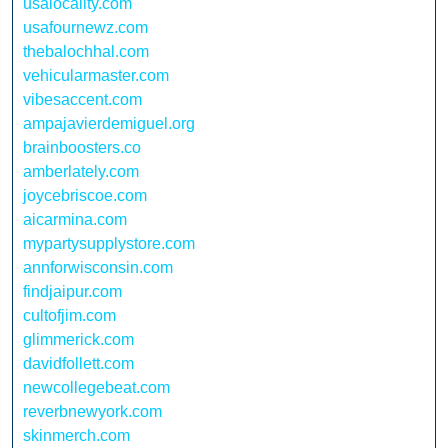
usalocality.com
usafournewz.com
thebalochhal.com
vehicularmaster.com
vibesaccent.com
ampajavierdemiguel.org
brainboosters.co
amberlately.com
joycebriscoe.com
aicarmina.com
mypartysupplystore.com
annforwisconsin.com
findjaipur.com
cultofjim.com
glimmerick.com
davidfollett.com
newcollegebeat.com
reverbnewyork.com
skinmerch.com