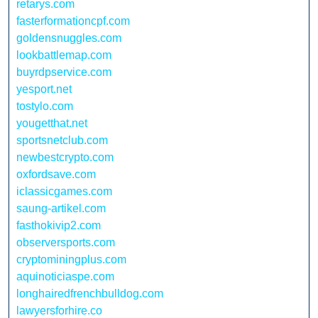
retarys.com
fasterformationcpf.com
goldensnuggles.com
lookbattlemap.com
buyrdpservice.com
yesport.net
tostylo.com
yougetthat.net
sportsnetclub.com
newbestcrypto.com
oxfordsave.com
iclassicgames.com
saung-artikel.com
fasthokivip2.com
observersports.com
cryptominingplus.com
aquinoticiaspe.com
longhairedfrenchbulldog.com
lawyersforhire.co