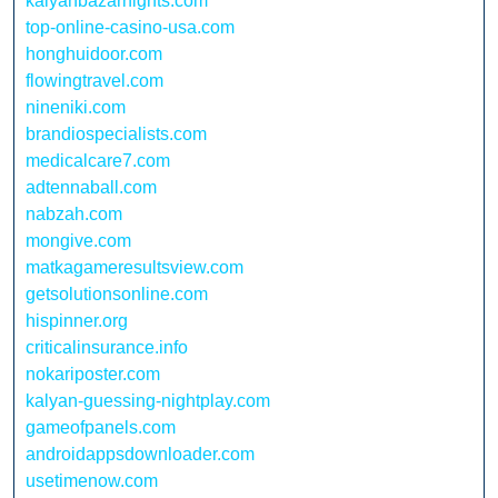
kalyanbazarnights.com
top-online-casino-usa.com
honghuidoor.com
flowingtravel.com
nineniki.com
brandiospecialists.com
medicalcare7.com
adtennaball.com
nabzah.com
mongive.com
matkagameresultsview.com
getsolutionsonline.com
hispinner.org
criticalinsurance.info
nokariposter.com
kalyan-guessing-nightplay.com
gameofpanels.com
androidappsdownloader.com
usetimenow.com