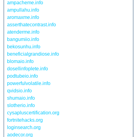
ampacheme.info
ampullahu.info
aromaxme.info
asserthatecontrast.info
atenderme.info
bangumiio.info
bekosunhu.info
beneficialgrandiose.info
blomaio.info
dosellinfoplete.info
podtubeio.info
powerfulvolatile.info
qvidsio.info
shumaio.info
slotherio.info
cysapluscertification.org
fortnitehacks.org
loginsearch.org
aodecor.org