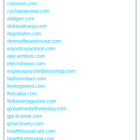
coinmoh.com
cyclopsreview.com
dattgen.com
didoivatnang.com
dogsbarks.com
dwmsoftwarehouse.com
enjoytroyjackson.com
epicaimbots.com
etech4news.com
expresspsychedelicsshop.com
fashionistani.com
feelingswed.com
firecabal.com
forbessmagazine.com
globalmarketlivetoday.com
gpl-license.com
grow2every.com
healthhousecare.com
healthkartreview.com