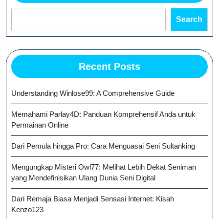
Search
Recent Posts
Understanding Winlose99: A Comprehensive Guide
Memahami Parlay4D: Panduan Komprehensif Anda untuk
Permainan Online
Dari Pemula hingga Pro: Cara Menguasai Seni Sultanking
Mengungkap Misteri Owl77: Melihat Lebih Dekat Seniman
yang Mendefinisikan Ulang Dunia Seni Digital
Dari Remaja Biasa Menjadi Sensasi Internet: Kisah
Kenzo123