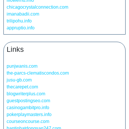
iflowerhu.info
chicagocrystalconnection.com
imanabadii.com
trilipohu.info
appruptio.info
Links
punjwanis.com
the-parcs-clematiscondos.com
jusu-gb.com
thecarepet.com
blogwriterplus.com
guestpostingseo.com
casinogambitpro.info
pokerplaymasters.info
courseoncourse.com
bantinbatdongsan247.com