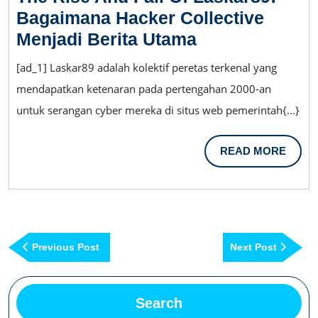
Bagaimana Hacker Collective
The
Menjadi Berita Utama
Rise
[ad_1] Laskar89 adalah kolektif peretas terkenal yang
And
mendapatkan ketenaran pada pertengahan 2000-an
Fall
untuk serangan cyber mereka di situs web pemerintah{...}
Of
Laskar89:
READ
READ MORE
Bagaimana
MORE
Hacker
Collective
Menjadi
Post
Previous
Next
Previous Post
Next Post
Berita
navigation
Post
Post
Utama
Search