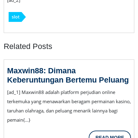
[ad_2]
slot
Related Posts
Maxwin88: Dimana
Ma
Keberuntungan Bertemu Peluang
Di
[ad_1] Maxwin88 adalah platform perjudian online
Ke
terkemuka yang menawarkan beragam permainan kasino,
Be
taruhan olahraga, dan peluang menarik lainnya bagi
Pe
pemain{...}
READ
READ MORE