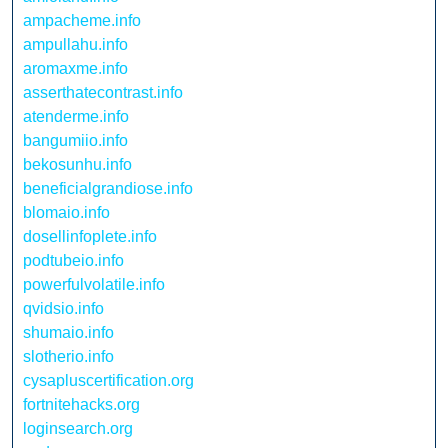
ampacheme.info
ampullahu.info
aromaxme.info
asserthatecontrast.info
atenderme.info
bangumiio.info
bekosunhu.info
beneficialgrandiose.info
blomaio.info
dosellinfoplete.info
podtubeio.info
powerfulvolatile.info
qvidsio.info
shumaio.info
slotherio.info
cysapluscertification.org
fortnitehacks.org
loginsearch.org