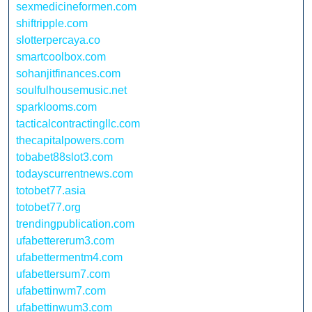
sexmedicineformen.com
shiftripple.com
slotterpercaya.co
smartcoolbox.com
sohanjitfinances.com
soulfulhousemusic.net
sparklooms.com
tacticalcontractingllc.com
thecapitalpowers.com
tobabet88slot3.com
todayscurrentnews.com
totobet77.asia
totobet77.org
trendingpublication.com
ufabettererum3.com
ufabettermentm4.com
ufabettersum7.com
ufabettinwm7.com
ufabettinwum3.com