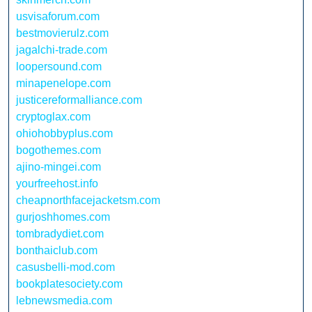
usvisaforum.com
bestmovierulz.com
jagalchi-trade.com
loopersound.com
minapenelope.com
justicereformalliance.com
cryptoglax.com
ohiohobbyplus.com
bogothemes.com
ajino-mingei.com
yourfreehost.info
cheapnorthfacejacketsm.com
gurjoshhomes.com
tombradydiet.com
bonthaiclub.com
casusbelli-mod.com
bookplatesociety.com
lebnewsmedia.com