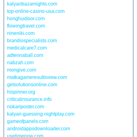
kalyanbazarnights.com
top-online-casino-usa.com
honghuidoor.com
flowingtravel.com
nineniki.com
brandiospecialists.com
medicalcare7.com
adtennaball.com
nabzah.com
mongive.com
matkagameresultsview.com
getsolutionsonline.com
hispinner.org
criticalinsurance.info
nokariposter.com
kalyan-guessing-nightplay.com
gameofpanels.com
androidappsdownloader.com
usetimenow.com