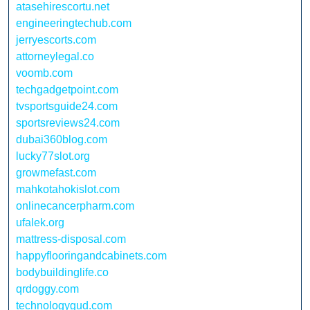
atasehirescortu.net
engineeringtechub.com
jerryescorts.com
attorneylegal.co
voomb.com
techgadgetpoint.com
tvsportsguide24.com
sportsreviews24.com
dubai360blog.com
lucky77slot.org
growmefast.com
mahkotahokislot.com
onlinecancerpharm.com
ufalek.org
mattress-disposal.com
happyflooringandcabinets.com
bodybuildinglife.co
qrdoggy.com
technologygud.com