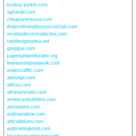
tsutsuji-parkin.com
agharab.com
cheapammousa.com
thepositiveladiessoccerclub.com
recetasdecocinafaciles.com
naildesignsidea.net
greatpai.com
paperlanterntheatre.org
freeworshipnetwork.com
watercraftllc.com
abourge.com
afiliixs.com
alharammallz.com
americanbulletins.com
asespares.com
arabianstime.com
atticabblues.com
autometropolist.com
beautycreamreview.com