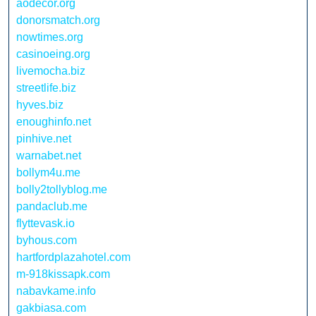
aodecor.org
donorsmatch.org
nowtimes.org
casinoeing.org
livemocha.biz
streetlife.biz
hyves.biz
enoughinfo.net
pinhive.net
warnabet.net
bollym4u.me
bolly2tollyblog.me
pandaclub.me
flyttevask.io
byhous.com
hartfordplazahotel.com
m-918kissapk.com
nabavkame.info
gakbiasa.com