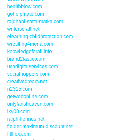
healthblow.com
gohelpmate.com
rajdhani-satta-matka.com
writerscraft.net
elearning-childprotection.com
wrestling4mena.com
knowledgeforall.info
brand2lastio.com
usadigitalservices.com
socialhoppers.com
creativedream.net
n2315.com
getwebonline.com
onlyfansheaven.com
lky08.com
ralph-fiennes.net
fielder-maximum-discount.net
fitfllex.com