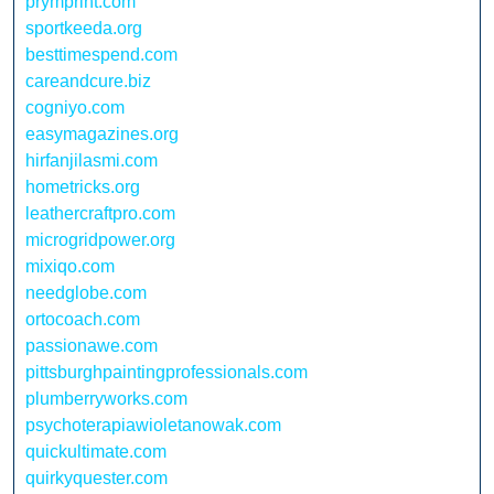
prymprint.com
sportkeeda.org
besttimespend.com
careandcure.biz
cogniyo.com
easymagazines.org
hirfanjilasmi.com
hometricks.org
leathercraftpro.com
microgridpower.org
mixiqo.com
needglobe.com
ortocoach.com
passionawe.com
pittsburghpaintingprofessionals.com
plumberryworks.com
psychoterapiawioletanowak.com
quickultimate.com
quirkyquester.com