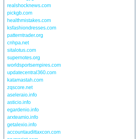
realshocknews.com
pickgb.com
healthmistakes.com
ksfashiondresses.com
patterntrader.org
cnhpa.net
sitalotus.com
supernotes.org
worldsportsempires.com
updatecentral360.com
katamastah.com
zqscore.net
aseleraio.info
asticio.info
egardenio.info
arxteamio.info
getalexio.info
accountaudittaxcon.com