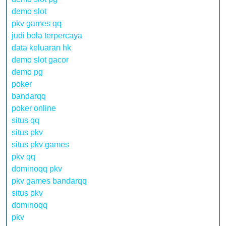
demo slot
pkv games qq
judi bola terpercaya
data keluaran hk
demo slot gacor
demo pg
poker
bandarqq
poker online
situs qq
situs pkv
situs pkv games
pkv qq
dominoqq pkv
pkv games bandarqq
situs pkv
dominoqq
pkv