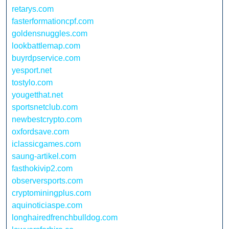
retarys.com
fasterformationcpf.com
goldensnuggles.com
lookbattlemap.com
buyrdpservice.com
yesport.net
tostylo.com
yougetthat.net
sportsnetclub.com
newbestcrypto.com
oxfordsave.com
iclassicgames.com
saung-artikel.com
fasthokivip2.com
observersports.com
cryptominingplus.com
aquinoticiaspe.com
longhairedfrenchbulldog.com