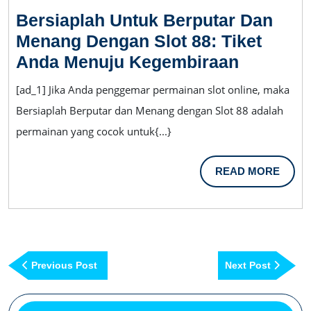
Duan
Bersiaplah Untuk Berputar Dan
Menang Dengan Slot 88: Tiket
Bersiapl
Anda Menuju Kegembiraan
Untuk
[ad_1] Jika Anda penggemar permainan slot online, maka
Berputar
Bersiaplah Berputar dan Menang dengan Slot 88 adalah
Dan
permainan yang cocok untuk{...}
Menang
Dengan
READ
READ MORE
Slot
MORE
88:
Tiket
Anda
Post
Previous
Next
Previous Post
Next Post
Menuju
navigation
Post
Post
Kegembi