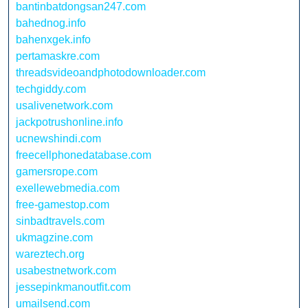
bantinbatdongsan247.com
bahednog.info
bahenxgek.info
pertamaskre.com
threadsvideoandphotodownloader.com
techgiddy.com
usalivenetwork.com
jackpotrushonline.info
ucnewshindi.com
freecellphonedatabase.com
gamersrope.com
exellewebmedia.com
free-gamestop.com
sinbadtravels.com
ukmagzine.com
wareztech.org
usabestnetwork.com
jessepinkmanoutfit.com
umailsend.com