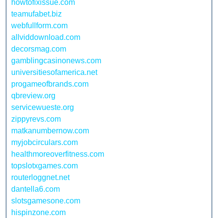
howtofixissue.com
teamufabet.biz
webfullform.com
allviddownload.com
decorsmag.com
gamblingcasinonews.com
universitiesofamerica.net
progameofbrands.com
qbreview.org
servicewueste.org
zippyrevs.com
matkanumbernow.com
myjobcirculars.com
healthmoreoverfitness.com
topslotxgames.com
routerloggnet.net
dantella6.com
slotsgamesone.com
hispinzone.com