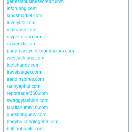
genesisbusinesscredit.com
inforuang.com
kindsmarket.com
luvelylife.com
macramb.com
mypet-diary.com
oxweekly.com
panamacitydeckcontractors.com
westfashions.com
toolshandy.com
travelstager.com
trendinspires.com
rannyephul.com
reportradar360.com
swaggyfashion.com
taraftariumtv10.com
questionquery.com
bodybuildinglegend.com
brilliant-nails.com