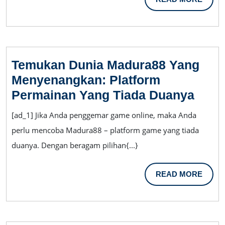
MORE
Temukan Dunia Madura88 Yang
Menyenangkan: Platform
Temu
Permainan Yang Tiada Duanya
Duni
[ad_1] Jika Anda penggemar game online, maka Anda
Madu
perlu mencoba Madura88 – platform game yang tiada
Yang
duanya. Dengan beragam pilihan{...}
Meny
Plat
READ
READ MORE
Perm
MORE
Yang
Tiad