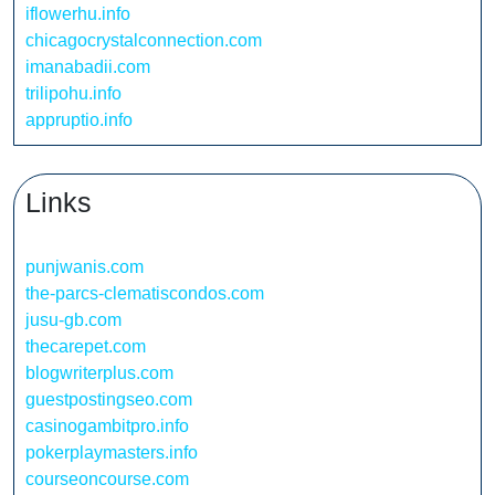
iflowerhu.info
chicagocrystalconnection.com
imanabadii.com
trilipohu.info
appruptio.info
Links
punjwanis.com
the-parcs-clematiscondos.com
jusu-gb.com
thecarepet.com
blogwriterplus.com
guestpostingseo.com
casinogambitpro.info
pokerplaymasters.info
courseoncourse.com