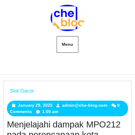
Skip
to
content
Menu
Slot Gacor
Menjelajahi
dampak
January 29, 2025
January
admin@che-blog.com
admin@che-
0
Comments
1:05 am
29,
blog.com
MPO212
2025
pada
Menjelajahi dampak MPO212
perencanaan
pada perencanaan kota
kota