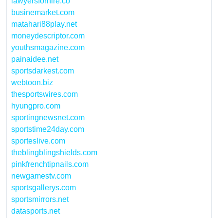
lawyersforhire.co
businemarket.com
matahari88play.net
moneydescriptor.com
youthsmagazine.com
painaidee.net
sportsdarkest.com
webtoon.biz
thesportswires.com
hyungpro.com
sportingnewsnet.com
sportstime24day.com
sporteslive.com
theblingblingshields.com
pinkfrenchtipnails.com
newgamestv.com
sportsgallerys.com
sportsmirrors.net
datasports.net