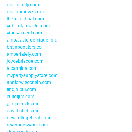
usalocality.com
usafournewz.com
thebalochhal.com
vehicularmaster.com
vibesaccent.com
ampajavierdemiguel.org
brainboosters.co
amberlately.com
joycebriscoe.com
aicarmina.com
mypartysupplystore.com
annforwisconsin.com
findjaipur.com
cultofjim.com
glimmerick.com
davidfollett.com
newcollegebeat.com
reverbnewyork.com
skinmerch.com