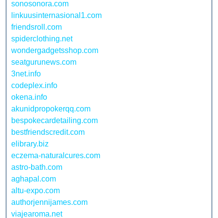
sonosonora.com
linkuusinternasional1.com
friendsroll.com
spiderclothing.net
wondergadgetsshop.com
seatgurunews.com
3net.info
codeplex.info
okena.info
akunidpropokerqq.com
bespokecardetailing.com
bestfriendscredit.com
elibrary.biz
eczema-naturalcures.com
astro-bath.com
aghapal.com
altu-expo.com
authorjennijames.com
viajearoma.net