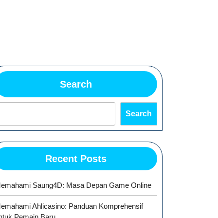
Search
Search
Recent Posts
emahami Saung4D: Masa Depan Game Online
emahami Ahlicasino: Panduan Komprehensif
ntuk Pemain Baru