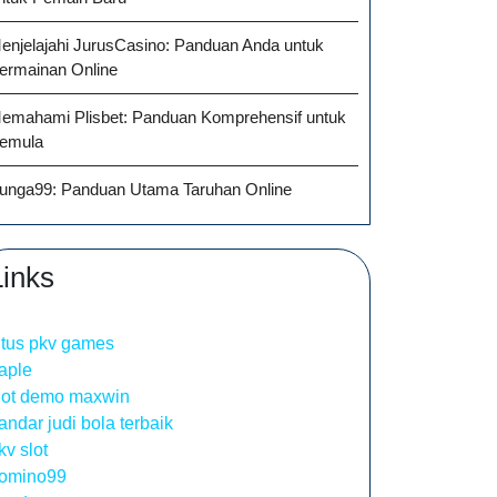
enjelajahi JurusCasino: Panduan Anda untuk
ermainan Online
emahami Plisbet: Panduan Komprehensif untuk
emula
unga99: Panduan Utama Taruhan Online
Links
itus pkv games
aple
lot demo maxwin
andar judi bola terbaik
kv slot
omino99