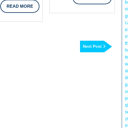
b
MORE
READ
READ MORE
n
MORE
g
c
e
m
t
Next
Next Post
h
Post
t
w
a
d
g
u
p
q
s
z
m