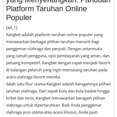
Platform
Platform Taruhan Online
Taruhan
Populer
Online
Populer
[ad_1]
Kangbet adalah platform taruhan online populer yang
menawarkan berbagai pilihan taruhan menarik bagi
penggemar olahraga dan penjudi. Dengan antarmuka
yang ramah pengguna, opsi pembayaran yang aman, dan
peluang kompetitif, Kangbet dengan cepat menjadi favorit
di kalangan petaruh yang ingin memasang taruhan pada
acara olahraga favorit mereka.
Salah satu fitur utama Kangbet adalah beragamnya pilihan
taruhan olahraga. Dari sepak bola dan bola basket hingga
kriket dan tenis, Kangbet menawarkan beragam pilihan
olahraga untuk dipertaruhkan. Baik Anda penggemar
olahraga arus utama atau acara khusus, Anda pasti