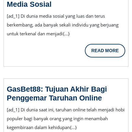
From
Media Sosial
Zero
[ad_1] Di dunia media sosial yang luas dan terus
To
berkembang, ada banyak sekali individu yang berjuang
Hero:
untuk terkenal dan menjadi{...}
Perjalanan
Mandalika77
READ
READ MORE
Menjadi
MORE
Bintang
Media
Sosial
GasBet88: Tujuan Akhir Bagi
GasBet8
Penggemar Taruhan Online
Tujuan
[ad_1] Di dunia saat ini, taruhan online telah menjadi hobi
Akhir
populer bagi banyak orang yang ingin menambah
Bagi
kegembiraan dalam kehidupan{...}