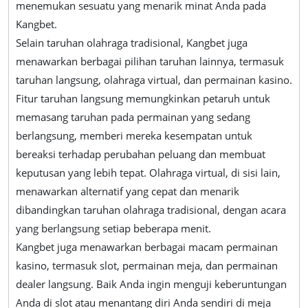
menemukan sesuatu yang menarik minat Anda pada
Kangbet.
Selain taruhan olahraga tradisional, Kangbet juga
menawarkan berbagai pilihan taruhan lainnya, termasuk
taruhan langsung, olahraga virtual, dan permainan kasino.
Fitur taruhan langsung memungkinkan petaruh untuk
memasang taruhan pada permainan yang sedang
berlangsung, memberi mereka kesempatan untuk
bereaksi terhadap perubahan peluang dan membuat
keputusan yang lebih tepat. Olahraga virtual, di sisi lain,
menawarkan alternatif yang cepat dan menarik
dibandingkan taruhan olahraga tradisional, dengan acara
yang berlangsung setiap beberapa menit.
Kangbet juga menawarkan berbagai macam permainan
kasino, termasuk slot, permainan meja, dan permainan
dealer langsung. Baik Anda ingin menguji keberuntungan
Anda di slot atau menantang diri Anda sendiri di meja