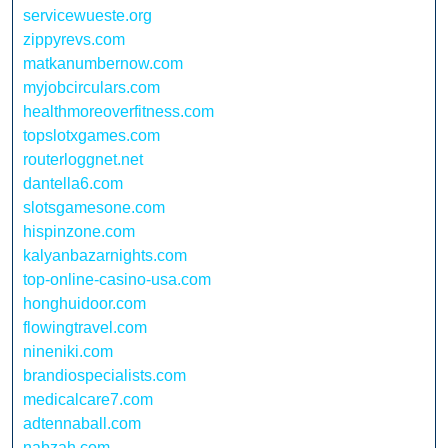
servicewueste.org
zippyrevs.com
matkanumbernow.com
myjobcirculars.com
healthmoreoverfitness.com
topslotxgames.com
routerloggnet.net
dantella6.com
slotsgamesone.com
hispinzone.com
kalyanbazarnights.com
top-online-casino-usa.com
honghuidoor.com
flowingtravel.com
nineniki.com
brandiospecialists.com
medicalcare7.com
adtennaball.com
nabzah.com