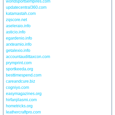
worldsportsempires.com
updatecentral360.com
katamastah.com
zqscore.net
aseleraio.info
asticio.info
egardenio.info
arxteamio.info
getalexio.info
accountaudittaxcon.com
prymprint.com
sportkeeda.org
besttimespend.com
careandcure.biz
cogniyo.com
easymagazines.org
hirfanjilasmi.com
hometricks.org
leathercraftpro.com