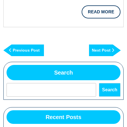
Pengge
Taruhan
READ
READ MORE
Online
MORE
Post
Previous
Next
Previous Post
Next Post
navigation
Post
Post
Search
Search
Recent Posts