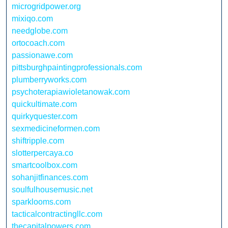
microgridpower.org
mixiqo.com
needglobe.com
ortocoach.com
passionawe.com
pittsburghpaintingprofessionals.com
plumberryworks.com
psychoterapiawioletanowak.com
quickultimate.com
quirkyquester.com
sexmedicineformen.com
shiftripple.com
slotterpercaya.co
smartcoolbox.com
sohanjitfinances.com
soulfulhousemusic.net
sparklooms.com
tacticalcontractingllc.com
thecapitalpowers.com