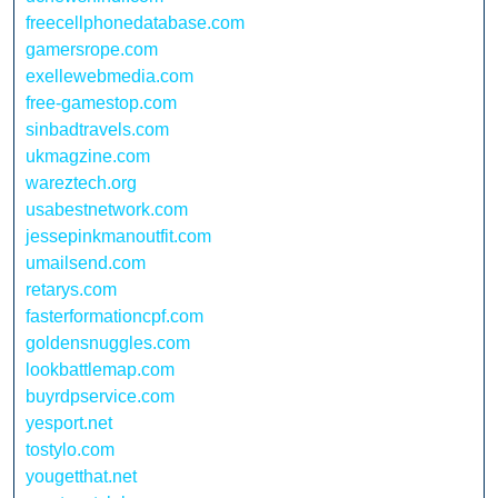
freecellphonedatabase.com
gamersrope.com
exellewebmedia.com
free-gamestop.com
sinbadtravels.com
ukmagzine.com
wareztech.org
usabestnetwork.com
jessepinkmanoutfit.com
umailsend.com
retarys.com
fasterformationcpf.com
goldensnuggles.com
lookbattlemap.com
buyrdpservice.com
yesport.net
tostylo.com
yougetthat.net