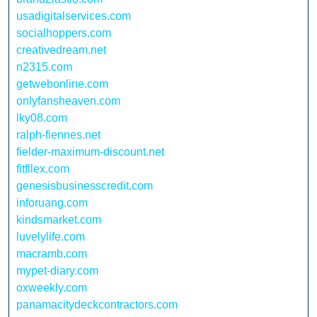
usadigitalservices.com
socialhoppers.com
creativedream.net
n2315.com
getwebonline.com
onlyfansheaven.com
lky08.com
ralph-fiennes.net
fielder-maximum-discount.net
fitfllex.com
genesisbusinesscredit.com
inforuang.com
kindsmarket.com
luvelylife.com
macramb.com
mypet-diary.com
oxweekly.com
panamacitydeckcontractors.com