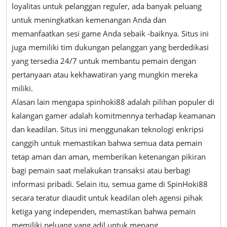
loyalitas untuk pelanggan reguler, ada banyak peluang
untuk meningkatkan kemenangan Anda dan
memanfaatkan sesi game Anda sebaik -baiknya. Situs ini
juga memiliki tim dukungan pelanggan yang berdedikasi
yang tersedia 24/7 untuk membantu pemain dengan
pertanyaan atau kekhawatiran yang mungkin mereka
miliki.
Alasan lain mengapa spinhoki88 adalah pilihan populer di
kalangan gamer adalah komitmennya terhadap keamanan
dan keadilan. Situs ini menggunakan teknologi enkripsi
canggih untuk memastikan bahwa semua data pemain
tetap aman dan aman, memberikan ketenangan pikiran
bagi pemain saat melakukan transaksi atau berbagi
informasi pribadi. Selain itu, semua game di SpinHoki88
secara teratur diaudit untuk keadilan oleh agensi pihak
ketiga yang independen, memastikan bahwa pemain
memiliki peluang yang adil untuk menang.