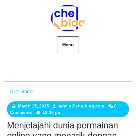
Skip
to
content
Menu
Slot Gacor
Menjelajahi
dunia
March 15, 2025
March
admin@che-blog.com
admin@che-
0
Comments
12:38 pm
15,
blog.com
permainan
2025
online
Menjelajahi dunia permainan
yang
online yang menarik dengan
menarik