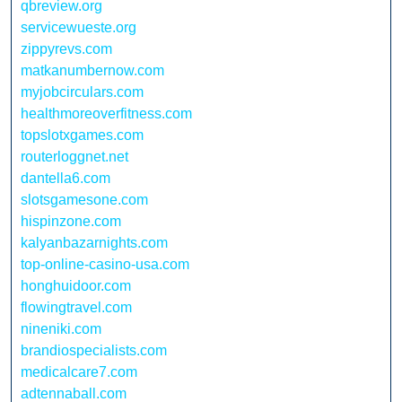
qbreview.org
servicewueste.org
zippyrevs.com
matkanumbernow.com
myjobcirculars.com
healthmoreoverfitness.com
topslotxgames.com
routerloggnet.net
dantella6.com
slotsgamesone.com
hispinzone.com
kalyanbazarnights.com
top-online-casino-usa.com
honghuidoor.com
flowingtravel.com
nineniki.com
brandiospecialists.com
medicalcare7.com
adtennaball.com