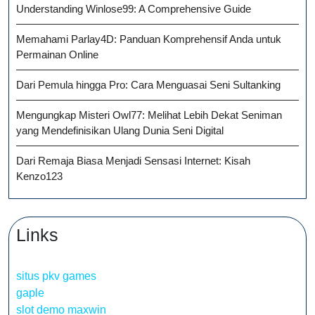
Understanding Winlose99: A Comprehensive Guide
Memahami Parlay4D: Panduan Komprehensif Anda untuk
Permainan Online
Dari Pemula hingga Pro: Cara Menguasai Seni Sultanking
Mengungkap Misteri Owl77: Melihat Lebih Dekat Seniman
yang Mendefinisikan Ulang Dunia Seni Digital
Dari Remaja Biasa Menjadi Sensasi Internet: Kisah
Kenzo123
Links
situs pkv games
gaple
slot demo maxwin