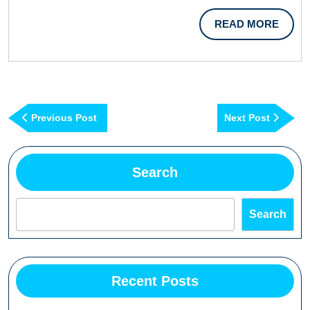
Custom
READ
READ MORE
MORE
Post
Previous
Next
Previous Post
Next Post
navigation
Post
Post
Search
Search
Recent Posts