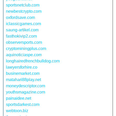
sportsnetclub.com
newbestcrypto.com
oxfordsave.com
iclassicgames.com
saung-artikel.com
fasthokivip2.com
observersports.com
cryptominingplus.com
aquinoticiaspe.com
longhairedfrenchbulldog.com
lawyersforhire.co
businemarket.com
matahari88play.net
moneydescriptor.com
youthsmagazine.com
painaidee.net
sportsdarkest.com
webtoon.biz