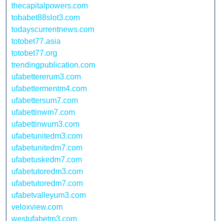
thecapitalpowers.com
tobabet88slot3.com
todayscurrentnews.com
totobet77.asia
totobet77.org
trendingpublication.com
ufabettererum3.com
ufabettermentm4.com
ufabettersum7.com
ufabettinwm7.com
ufabettinwum3.com
ufabetunitedm3.com
ufabetunitedm7.com
ufabetuskedm7.com
ufabetutoredm3.com
ufabetutoredm7.com
ufabetvalleyum3.com
veloxview.com
westufabetm3.com