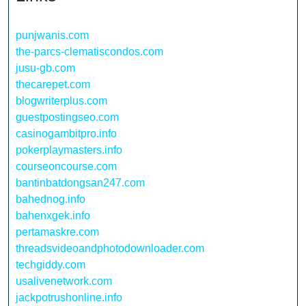
punjwanis.com
the-parcs-clematiscondos.com
jusu-gb.com
thecarepet.com
blogwriterplus.com
guestpostingseo.com
casinogambitpro.info
pokerplaymasters.info
courseoncourse.com
bantinbatdongsan247.com
bahednog.info
bahenxgek.info
pertamaskre.com
threadsvideoandphotodownloader.com
techgiddy.com
usalivenetwork.com
jackpotrushonline.info