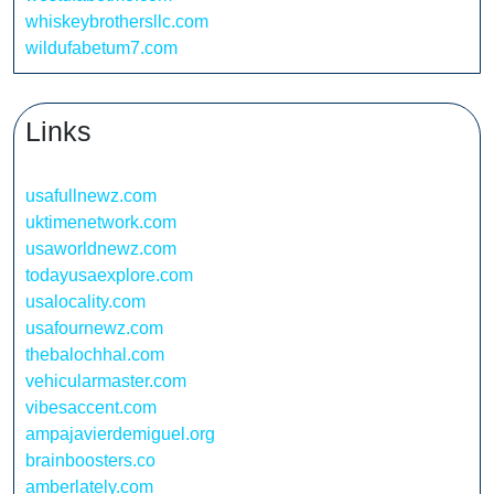
whiskeybrothersllc.com
wildufabetum7.com
Links
usafullnewz.com
uktimenetwork.com
usaworldnewz.com
todayusaexplore.com
usalocality.com
usafournewz.com
thebalochhal.com
vehicularmaster.com
vibesaccent.com
ampajavierdemiguel.org
brainboosters.co
amberlately.com