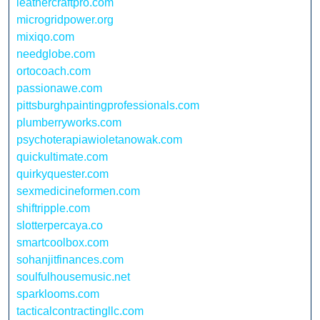
leathercraftpro.com
microgridpower.org
mixiqo.com
needglobe.com
ortocoach.com
passionawe.com
pittsburghpaintingprofessionals.com
plumberryworks.com
psychoterapiawioletanowak.com
quickultimate.com
quirkyquester.com
sexmedicineformen.com
shiftripple.com
slotterpercaya.co
smartcoolbox.com
sohanjitfinances.com
soulfulhousemusic.net
sparklooms.com
tacticalcontractingllc.com