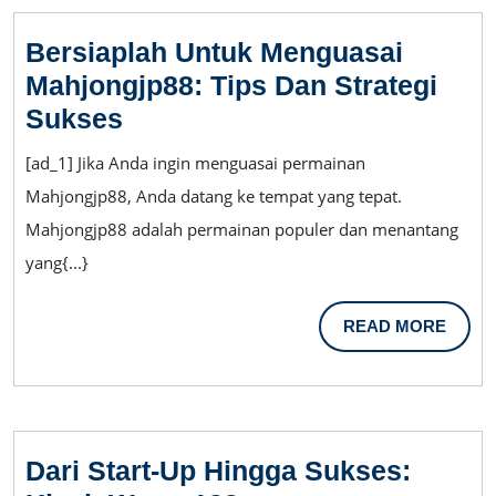
Bersiaplah Untuk Menguasai
Mahjongjp88: Tips Dan Strategi
Bersiaplah
Sukses
Untuk
[ad_1] Jika Anda ingin menguasai permainan
Menguasai
Mahjongjp88, Anda datang ke tempat yang tepat.
Mahjongjp88:
Mahjongjp88 adalah permainan populer dan menantang
Tips
yang{...}
Dan
Strategi
READ
READ MORE
Sukses
MORE
Dari Start-Up Hingga Sukses: