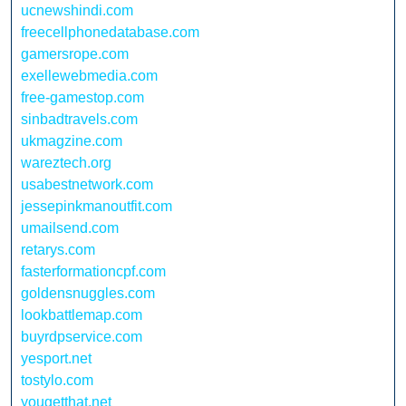
ucnewshindi.com
freecellphonedatabase.com
gamersrope.com
exellewebmedia.com
free-gamestop.com
sinbadtravels.com
ukmagzine.com
wareztech.org
usabestnetwork.com
jessepinkmanoutfit.com
umailsend.com
retarys.com
fasterformationcpf.com
goldensnuggles.com
lookbattlemap.com
buyrdpservice.com
yesport.net
tostylo.com
yougetthat.net