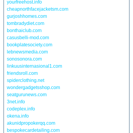
yourfreehost.info
cheapnorthfacejacketsm.com
gurjoshhomes.com
tombradydiet.com
bonthaiclub.com
casusbelli-mod.com
bookplatesociety.com
lebnewsmedia.com
sonosonora.com
linkuusinternasional1.com
friendsroll.com
spiderclothing.net
wondergadgetsshop.com
seatgurunews.com
3net.info
codeplex.info
okena.info
akunidpropokerqq.com
bespokecardetailing.com