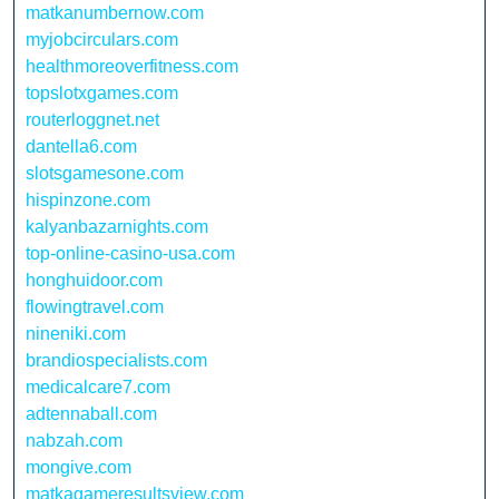
matkanumbernow.com
myjobcirculars.com
healthmoreoverfitness.com
topslotxgames.com
routerloggnet.net
dantella6.com
slotsgamesone.com
hispinzone.com
kalyanbazarnights.com
top-online-casino-usa.com
honghuidoor.com
flowingtravel.com
nineniki.com
brandiospecialists.com
medicalcare7.com
adtennaball.com
nabzah.com
mongive.com
matkagameresultsview.com