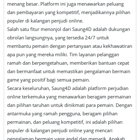
menang besar. Platform ini juga menawarkan peluang
dan pembayaran yang kompetitif, menjadikannya pilihan
populer di kalangan penjudi online.
Salah satu fitur menonjol dari Saung4D adalah dukungan
obrolan langsungnya, yang tersedia 24/7 untuk
membantu pemain dengan pertanyaan atau kekhawatiran
apa pun yang mereka miliki. Tim layanan pelanggan
ramah dan berpengetahuan, memberikan bantuan cepat
dan bermanfaat untuk memastikan pengalaman bermain
game yang positif bagi semua pemain.
Secara keseluruhan, Saung4D adalah platform perjudian
online terkemuka yang menawarkan beragam permainan
dan pilihan taruhan untuk dinikmati para pemain. Dengan
antarmuka yang ramah pengguna, beragam pilihan
permainan, dan peluang kompetitif, ini adalah pilihan
populer di kalangan penjudi online yang mencari
pengalaman bermain yang andal dan menarik. Apakah