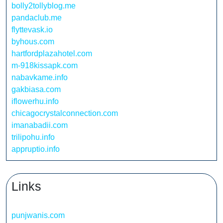
bolly2tollyblog.me
pandaclub.me
flyttevask.io
byhous.com
hartfordplazahotel.com
m-918kissapk.com
nabavkame.info
gakbiasa.com
iflowerhu.info
chicagocrystalconnection.com
imanabadii.com
trilipohu.info
appruptio.info
Links
punjwanis.com