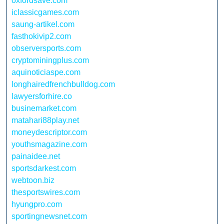
oxfordsave.com
iclassicgames.com
saung-artikel.com
fasthokivip2.com
observersports.com
cryptominingplus.com
aquinoticiaspe.com
longhairedfrenchbulldog.com
lawyersforhire.co
businemarket.com
matahari88play.net
moneydescriptor.com
youthsmagazine.com
painaidee.net
sportsdarkest.com
webtoon.biz
thesportswires.com
hyungpro.com
sportingnewsnet.com