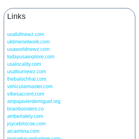
Links
usafullnewz.com
uktimenetwork.com
usaworldnewz.com
todayusaexplore.com
usalocality.com
usafournewz.com
thebalochhal.com
vehicularmaster.com
vibesaccent.com
ampajavierdemiguel.org
brainboosters.co
amberlately.com
joycebriscoe.com
aicarmina.com
mypartysupplystore.com