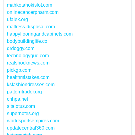
mahkotahokislot.com
onlinecancerpharm.com
ufalek.org
mattress-disposal.com
happyflooringandcabinets.com
bodybuildinglife.co
qrdoggy.com
technologygud.com
realshocknews.com
pickgb.com
healthmistakes.com
ksfashiondresses.com
patterntrader.org
cnhpa.net
sitalotus.com
supernotes.org
worldsportsempires.com
updatecentral360.com