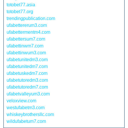
totobet77.asia
totobet77.org
trendingpublication.com
ufabettererum3.com
ufabettermentm4.com
ufabettersum7.com
ufabettinwm7.com
ufabettinwum3.com
ufabetunitedm3.com
ufabetunitedm7.com
ufabetuskedm7.com
ufabetutoredm3.com
ufabetutoredm7.com
ufabetvalleyum3.com
veloxview.com
westufabetm3.com
whiskeybrothersllc.com
wildufabetum7.com