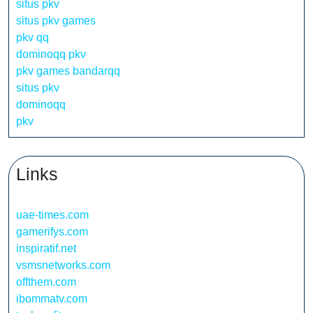
situs pkv
situs pkv games
pkv qq
dominoqq pkv
pkv games bandarqq
situs pkv
dominoqq
pkv
Links
uae-times.com
gamerifys.com
inspiratif.net
vsmsnetworks.com
offthem.com
ibommatv.com