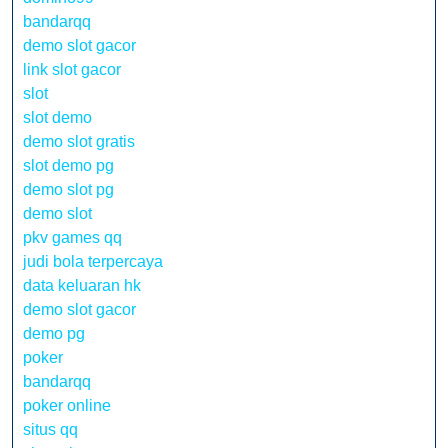
bandarqq
demo slot gacor
link slot gacor
slot
slot demo
demo slot gratis
slot demo pg
demo slot pg
demo slot
pkv games qq
judi bola terpercaya
data keluaran hk
demo slot gacor
demo pg
poker
bandarqq
poker online
situs qq