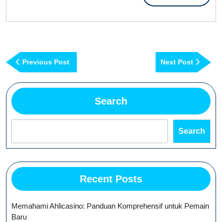
MORE
Post
Previous
Next
Previous Post
Next Post
navigation
Post
Post
Search
Search
Recent Posts
Memahami Ahlicasino: Panduan Komprehensif untuk Pemain
Baru