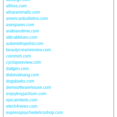
afiliixs.com
alharammallz.com
americanbulletins.com
asespares.com
arabianstime.com
atticabblues.com
autometropolist.com
beautycreamreview.com
coinmoh.com
cyclopsreview.com
dattgen.com
didoivatnang.com
dogsbarks.com
dwmsoftwarehouse.com
enjoytroyjackson.com
epicaimbots.com
etech4news.com
expresspsychedelicsshop.com