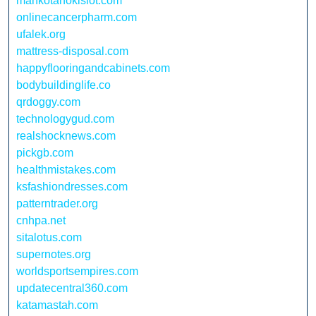
mahkotahokislot.com
onlinecancerpharm.com
ufalek.org
mattress-disposal.com
happyflooringandcabinets.com
bodybuildinglife.co
qrdoggy.com
technologygud.com
realshocknews.com
pickgb.com
healthmistakes.com
ksfashiondresses.com
patterntrader.org
cnhpa.net
sitalotus.com
supernotes.org
worldsportsempires.com
updatecentral360.com
katamastah.com