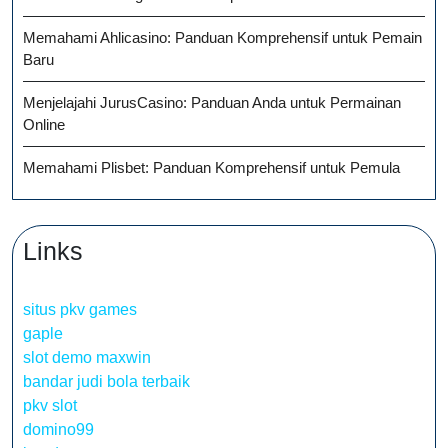
Memahami Ahlicasino: Panduan Komprehensif untuk Pemain
Baru
Menjelajahi JurusCasino: Panduan Anda untuk Permainan
Online
Memahami Plisbet: Panduan Komprehensif untuk Pemula
Links
situs pkv games
gaple
slot demo maxwin
bandar judi bola terbaik
pkv slot
domino99