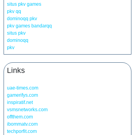
situs pkv games
pkv qq
dominoqq pkv
pkv games bandarqq
situs pkv
dominoqq
pkv
Links
uae-times.com
gamerifys.com
inspiratif.net
vsmsnetworks.com
offthem.com
ibommatv.com
techporfit.com