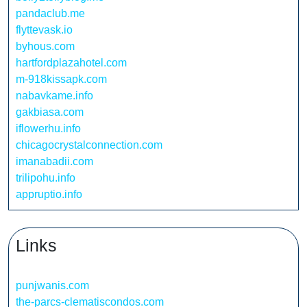
pandaclub.me
flyttevask.io
byhous.com
hartfordplazahotel.com
m-918kissapk.com
nabavkame.info
gakbiasa.com
iflowerhu.info
chicagocrystalconnection.com
imanabadii.com
trilipohu.info
appruptio.info
Links
punjwanis.com
the-parcs-clematiscondos.com