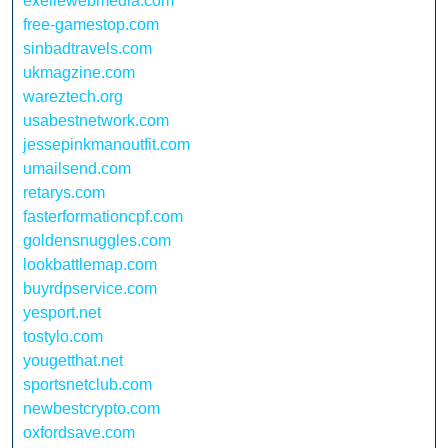
exellewebmedia.com
free-gamestop.com
sinbadtravels.com
ukmagzine.com
wareztech.org
usabestnetwork.com
jessepinkmanoutfit.com
umailsend.com
retarys.com
fasterformationcpf.com
goldensnuggles.com
lookbattlemap.com
buyrdpservice.com
yesport.net
tostylo.com
yougetthat.net
sportsnetclub.com
newbestcrypto.com
oxfordsave.com