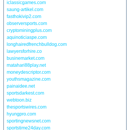
iclassicgames.com
saung-artikel.com
fasthokivip2.com
observersports.com
cryptominingplus.com
aquinoticiaspe.com
longhairedfrenchbulldog.com
lawyersforhire.co
businemarket.com
matahari88play.net
moneydescriptor.com
youthsmagazine.com
painaidee.net
sportsdarkest.com
webtoon.biz
thesportswires.com
hyungpro.com
sportingnewsnet.com
sportstime24day.com