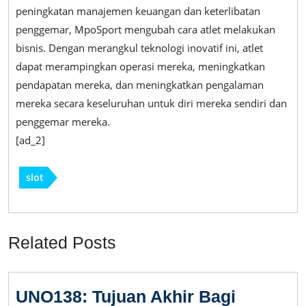
peningkatan manajemen keuangan dan keterlibatan
penggemar, MpoSport mengubah cara atlet melakukan
bisnis. Dengan merangkul teknologi inovatif ini, atlet
dapat merampingkan operasi mereka, meningkatkan
pendapatan mereka, dan meningkatkan pengalaman
mereka secara keseluruhan untuk diri mereka sendiri dan
penggemar mereka.
[ad_2]
slot
Related Posts
UNO138: Tujuan Akhir Bagi