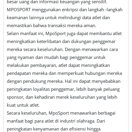
besar uang dan informasi keuangan yang sensitif.
MPOSPORT menggunakan enkripsi dan langkah -langkah
keamanan lainnya untuk melindungi data atlet dan
memastikan bahwa transaksi mereka aman.
Selain manfaat ini, MpoSport juga dapat membantu atlet
meningkatkan keterlibatan dan dukungan penggemar
mereka secara keseluruhan. Dengan menawarkan cara
yang nyaman dan mudah bagi penggemar untuk
melakukan pembayaran, atlet dapat meningkatkan
pendapatan mereka dan memperkuat hubungan mereka
dengan pendukung mereka. Hal ini dapat menyebabkan
peningkatan loyalitas penggemar, lebih banyak peluang
sponsor, dan kehadiran merek keseluruhan yang lebih
kuat untuk atlet.
Secara keseluruhan, MpoSport menawarkan berbagai
manfaat bagi para atlet di industri olahraga. Dari
peningkatan kenyamanan dan efisiensi hingga