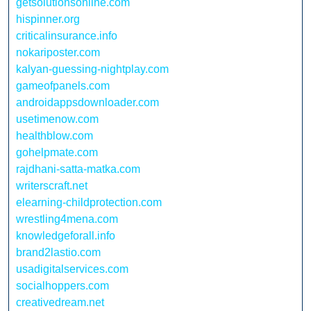
getsolutionsonline.com
hispinner.org
criticalinsurance.info
nokariposter.com
kalyan-guessing-nightplay.com
gameofpanels.com
androidappsdownloader.com
usetimenow.com
healthblow.com
gohelpmate.com
rajdhani-satta-matka.com
writerscraft.net
elearning-childprotection.com
wrestling4mena.com
knowledgeforall.info
brand2lastio.com
usadigitalservices.com
socialhoppers.com
creativedream.net