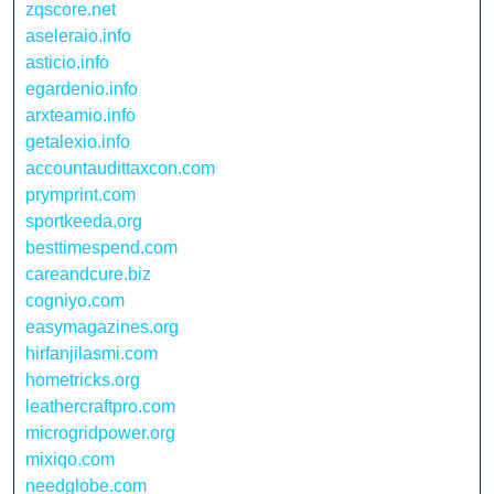
zqscore.net
aseleraio.info
asticio.info
egardenio.info
arxteamio.info
getalexio.info
accountaudittaxcon.com
prymprint.com
sportkeeda.org
besttimespend.com
careandcure.biz
cogniyo.com
easymagazines.org
hirfanjilasmi.com
hometricks.org
leathercraftpro.com
microgridpower.org
mixiqo.com
needglobe.com