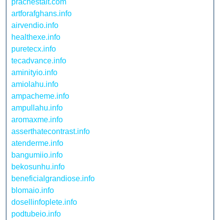
prachestait.com
artforafghans.info
airvendio.info
healthexe.info
puretecx.info
tecadvance.info
aminityio.info
amiolahu.info
ampacheme.info
ampullahu.info
aromaxme.info
asserthatecontrast.info
atenderme.info
bangumiio.info
bekosunhu.info
beneficialgrandiose.info
blomaio.info
dosellinfoplete.info
podtubeio.info