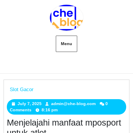
Skip
to
content
Menu
Slot Gacor
Menjelajahi
manfaat
July 7, 2025
July
admin@che-blog.com
admin@che-
0
Comments
8:16 pm
7,
blog.com
mposport
2025
untuk
Menjelajahi manfaat mposport
atlet
untuk atlet