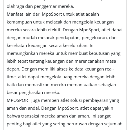
olahraga dan penggemar mereka.
Manfaat lain dari MpoSport untuk atlet adalah
kemampuan untuk melacak dan mengelola keuangan
mereka secara lebih efektif. Dengan MpoSport, atlet dapat
dengan mudah melacak pendapatan, pengeluaran, dan
kesehatan keuangan secara keseluruhan. Ini
memungkinkan mereka untuk membuat keputusan yang
lebih tepat tentang keuangan dan merencanakan masa
depan. Dengan memiliki akses ke data keuangan real-
time, atlet dapat mengelola uang mereka dengan lebih
baik dan memastikan mereka memanfaatkan sebagian
besar penghasilan mereka.
MPOSPORT juga memberi atlet solusi pembayaran yang
aman dan andal. Dengan MpoSport, atlet dapat yakin
bahwa transaksi mereka aman dan aman. Ini sangat
penting bagi atlet yang sering berurusan dengan sejumlah