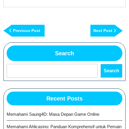
Lain
Post
Previous
Next
Previous Post
Next Post
navigation
Post
Post
Search
Search
Recent Posts
Memahami Saung4D: Masa Depan Game Online
Memahami Ahlicasino: Panduan Komprehensif untuk Pemain