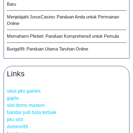
Baru
Menjelajahi JurusCasino: Panduan Anda untuk Permainan
Online
Memahami Plisbet: Panduan Komprehensif untuk Pemula
Bunga99: Panduan Utama Taruhan Online
Links
situs pkv games
gaple
slot demo maxwin
bandar judi bola terbaik
pkv slot
domino99