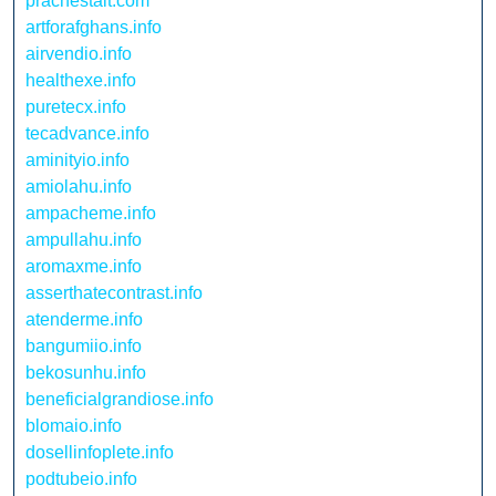
prachestait.com
artforafghans.info
airvendio.info
healthexe.info
puretecx.info
tecadvance.info
aminityio.info
amiolahu.info
ampacheme.info
ampullahu.info
aromaxme.info
asserthatecontrast.info
atenderme.info
bangumiio.info
bekosunhu.info
beneficialgrandiose.info
blomaio.info
dosellinfoplete.info
podtubeio.info