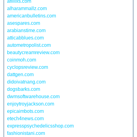
afiliixs.com
alharammallz.com
americanbulletins.com
asespares.com
arabianstime.com
atticabblues.com
autometropolist.com
beautycreamreview.com
coinmoh.com
cyclopsreview.com
dattgen.com
didoivatnang.com
dogsbarks.com
dwmsoftwarehouse.com
enjoytroyjackson.com
epicaimbots.com
etech4news.com
expresspsychedelicsshop.com
fashionistani.com