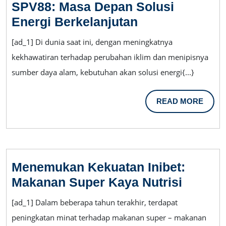
SPV88: Masa Depan Solusi
SPV88:
Energi Berkelanjutan
Masa
[ad_1] Di dunia saat ini, dengan meningkatnya
Depan
kekhawatiran terhadap perubahan iklim dan menipisnya
Solusi
sumber daya alam, kebutuhan akan solusi energi{...}
Energi
Berkelanjutan
READ
READ MORE
MORE
Menemukan Kekuatan Inibet:
Menem
Makanan Super Kaya Nutrisi
Kekuat
[ad_1] Dalam beberapa tahun terakhir, terdapat
Inibet:
peningkatan minat terhadap makanan super – makanan