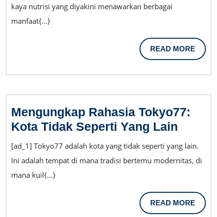
Makan
kaya nutrisi yang diyakini menawarkan berbagai
Super
manfaat{...}
Kaya
Nutrisi
READ
READ MORE
MORE
Mengungkap Rahasia Tokyo77:
Mengu
Kota Tidak Seperti Yang Lain
Rahas
[ad_1] Tokyo77 adalah kota yang tidak seperti yang lain.
Tokyo7
Ini adalah tempat di mana tradisi bertemu modernitas, di
Kota
mana kuil{...}
Tidak
Sepert
READ
READ MORE
Yang
MORE