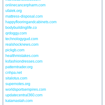
onlinecancerpharm.com
ufalek.org
mattress-disposal.com
happyflooringandcabinets.com
bodybuildinglife.co
qrdoggy.com
technologygud.com
realshocknews.com
pickgb.com
healthmistakes.com
ksfashiondresses.com
patterntrader.org
cnhpa.net
sitalotus.com
supernotes.org
worldsportsempires.com
updatecentral360.com
katamastah.com