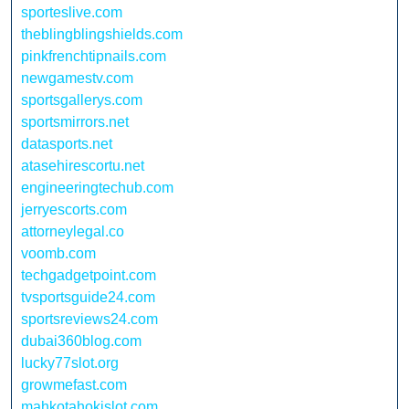
sporteslive.com
theblingblingshields.com
pinkfrenchtipnails.com
newgamestv.com
sportsgallerys.com
sportsmirrors.net
datasports.net
atasehirescortu.net
engineeringtechub.com
jerryescorts.com
attorneylegal.co
voomb.com
techgadgetpoint.com
tvsportsguide24.com
sportsreviews24.com
dubai360blog.com
lucky77slot.org
growmefast.com
mahkotahokislot.com