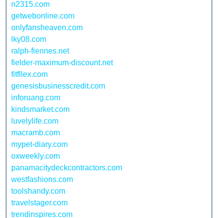
n2315.com
getwebonline.com
onlyfansheaven.com
lky08.com
ralph-fiennes.net
fielder-maximum-discount.net
fitfllex.com
genesisbusinesscredit.com
inforuang.com
kindsmarket.com
luvelylife.com
macramb.com
mypet-diary.com
oxweekly.com
panamacitydeckcontractors.com
westfashions.com
toolshandy.com
travelstager.com
trendinspires.com