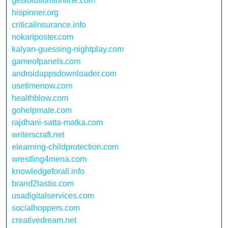
getsolutionsonline.com
hispinner.org
criticalinsurance.info
nokariposter.com
kalyan-guessing-nightplay.com
gameofpanels.com
androidappsdownloader.com
usetimenow.com
healthblow.com
gohelpmate.com
rajdhani-satta-matka.com
writerscraft.net
elearning-childprotection.com
wrestling4mena.com
knowledgeforall.info
brand2lastio.com
usadigitalservices.com
socialhoppers.com
creativedream.net