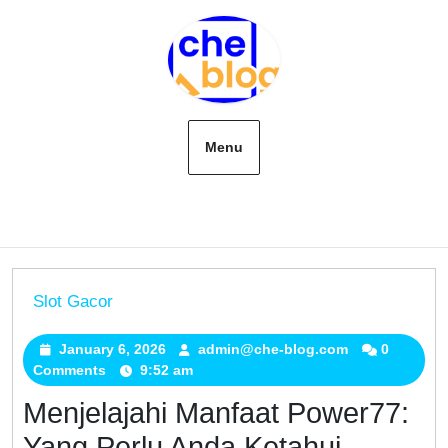
Skip
to
content
Menu
Slot Gacor
Menjelajahi
Manfaat
January 6, 2026
January
admin@che-blog.com
admin@che-
0
Comments
9:52 am
6,
blog.com
Power77:
2026
Yang
Menjelajahi Manfaat Power77:
Perlu
Yang Perlu Anda Ketahui
Anda