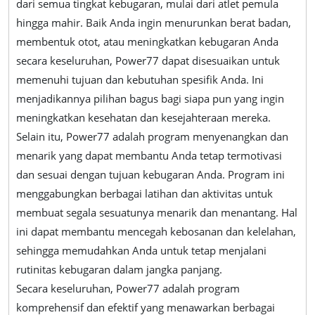
dari semua tingkat kebugaran, mulai dari atlet pemula
hingga mahir. Baik Anda ingin menurunkan berat badan,
membentuk otot, atau meningkatkan kebugaran Anda
secara keseluruhan, Power77 dapat disesuaikan untuk
memenuhi tujuan dan kebutuhan spesifik Anda. Ini
menjadikannya pilihan bagus bagi siapa pun yang ingin
meningkatkan kesehatan dan kesejahteraan mereka.
Selain itu, Power77 adalah program menyenangkan dan
menarik yang dapat membantu Anda tetap termotivasi
dan sesuai dengan tujuan kebugaran Anda. Program ini
menggabungkan berbagai latihan dan aktivitas untuk
membuat segala sesuatunya menarik dan menantang. Hal
ini dapat membantu mencegah kebosanan dan kelelahan,
sehingga memudahkan Anda untuk tetap menjalani
rutinitas kebugaran dalam jangka panjang.
Secara keseluruhan, Power77 adalah program
komprehensif dan efektif yang menawarkan berbagai