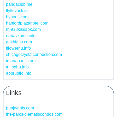
pandaclub.me
flyttevask.io
byhous.com
hartfordplazahotel.com
m-918kissapk.com
nabavkame.info
gakbiasa.com
iflowerhu.info
chicagocrystalconnection.com
imanabadii.com
trilipohu.info
appruptio.info
Links
punjwanis.com
the-parcs-clematiscondos.com