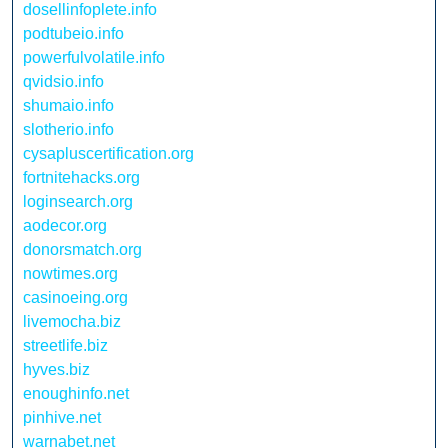
dosellinfoplete.info
podtubeio.info
powerfulvolatile.info
qvidsio.info
shumaio.info
slotherio.info
cysapluscertification.org
fortnitehacks.org
loginsearch.org
aodecor.org
donorsmatch.org
nowtimes.org
casinoeing.org
livemocha.biz
streetlife.biz
hyves.biz
enoughinfo.net
pinhive.net
warnabet.net