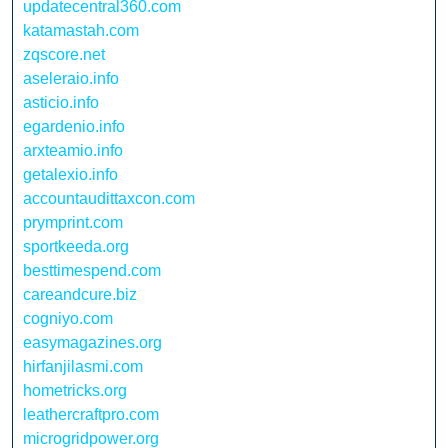
updatecentral360.com
katamastah.com
zqscore.net
aseleraio.info
asticio.info
egardenio.info
arxteamio.info
getalexio.info
accountaudittaxcon.com
prymprint.com
sportkeeda.org
besttimespend.com
careandcure.biz
cogniyo.com
easymagazines.org
hirfanjilasmi.com
hometricks.org
leathercraftpro.com
microgridpower.org