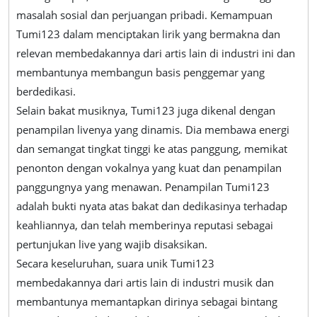
masalah sosial dan perjuangan pribadi. Kemampuan
Tumi123 dalam menciptakan lirik yang bermakna dan
relevan membedakannya dari artis lain di industri ini dan
membantunya membangun basis penggemar yang
berdedikasi.
Selain bakat musiknya, Tumi123 juga dikenal dengan
penampilan livenya yang dinamis. Dia membawa energi
dan semangat tingkat tinggi ke atas panggung, memikat
penonton dengan vokalnya yang kuat dan penampilan
panggungnya yang menawan. Penampilan Tumi123
adalah bukti nyata atas bakat dan dedikasinya terhadap
keahliannya, dan telah memberinya reputasi sebagai
pertunjukan live yang wajib disaksikan.
Secara keseluruhan, suara unik Tumi123
membedakannya dari artis lain di industri musik dan
membantunya memantapkan dirinya sebagai bintang