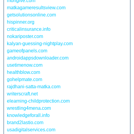
mongive.com
matkagameresultsview.com
getsolutionsonline.com
hispinner.org
criticalinsurance.info
nokariposter.com
kalyan-guessing-nightplay.com
gameofpanels.com
androidappsdownloader.com
usetimenow.com
healthblow.com
gohelpmate.com
rajdhani-satta-matka.com
writerscraft.net
elearning-childprotection.com
wrestling4mena.com
knowledgeforall.info
brand2lastio.com
usadigitalservices.com