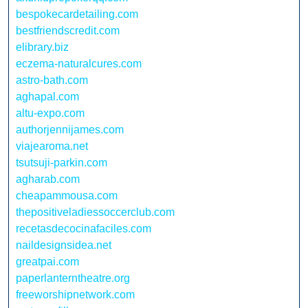
bespokecardetailing.com
bestfriendscredit.com
elibrary.biz
eczema-naturalcures.com
astro-bath.com
aghapal.com
altu-expo.com
authorjennijames.com
viajearoma.net
tsutsuji-parkin.com
agharab.com
cheapammousa.com
thepositiveladiessoccerclub.com
recetasdecocinafaciles.com
naildesignsidea.net
greatpai.com
paperlanterntheatre.org
freeworshipnetwork.com