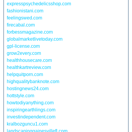
expresspsychedelicsshop.com
fashionistani.com
feelingswed.com
firecabal.com
forbessmagazine.com
globalmarketlivetoday.com
gpl-license.com
grow2every.com
healthhousecare.com
healthkartreview.com
helpquitporn.com
highqualitybanknote.com
hostingnews24.com
hottstyle.com
howtodiyanything.com
inspiringearthlings.com
investindependent.com
kralbozguncu1.com
landscapinggainesvillefl.com