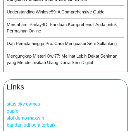
Understanding Winlose99: A Comprehensive Guide
Memahami Parlay4D: Panduan Komprehensif Anda untuk
Permainan Online
Dari Pemula hingga Pro: Cara Menguasai Seni Sultanking
Mengungkap Misteri Owl77: Melihat Lebih Dekat Seniman
yang Mendefinisikan Ulang Dunia Seni Digital
Links
situs pkv games
gaple
slot demo maxwin
bandar judi bola terbaik