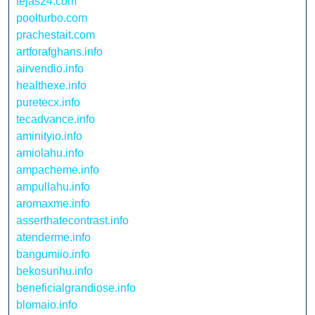
tejas24.com
poolturbo.com
prachestait.com
artforafghans.info
airvendio.info
healthexe.info
puretecx.info
tecadvance.info
aminityio.info
amiolahu.info
ampacheme.info
ampullahu.info
aromaxme.info
asserthatecontrast.info
atenderme.info
bangumiio.info
bekosunhu.info
beneficialgrandiose.info
blomaio.info