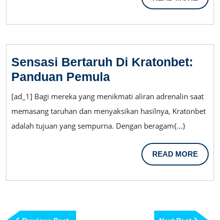
Bintang
MORE
Baru
Di
Dunia
Sensasi Bertaruh Di Kratonbet:
Seni
Sensasi
Panduan Pemula
Digital
Bertaruh
[ad_1] Bagi mereka yang menikmati aliran adrenalin saat
Di
memasang taruhan dan menyaksikan hasilnya, Kratonbet
Kratonbet:
adalah tujuan yang sempurna. Dengan beragam{...}
Panduan
Pemula
READ
READ MORE
MORE
Post
Previous
Next