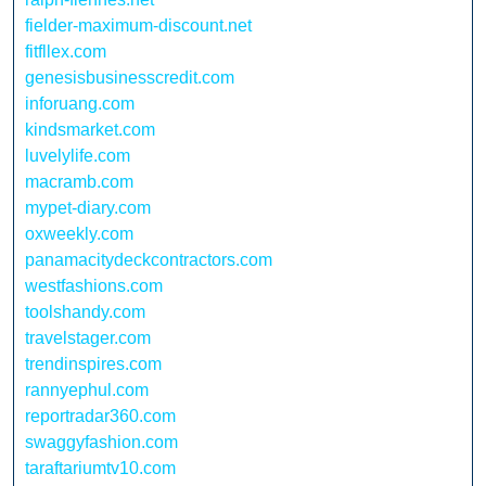
fielder-maximum-discount.net
fitfllex.com
genesisbusinesscredit.com
inforuang.com
kindsmarket.com
luvelylife.com
macramb.com
mypet-diary.com
oxweekly.com
panamacitydeckcontractors.com
westfashions.com
toolshandy.com
travelstager.com
trendinspires.com
rannyephul.com
reportradar360.com
swaggyfashion.com
taraftariumtv10.com