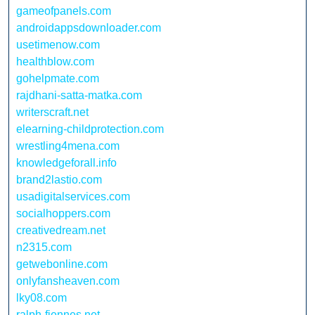
gameofpanels.com
androidappsdownloader.com
usetimenow.com
healthblow.com
gohelpmate.com
rajdhani-satta-matka.com
writerscraft.net
elearning-childprotection.com
wrestling4mena.com
knowledgeforall.info
brand2lastio.com
usadigitalservices.com
socialhoppers.com
creativedream.net
n2315.com
getwebonline.com
onlyfansheaven.com
lky08.com
ralph-fiennes.net