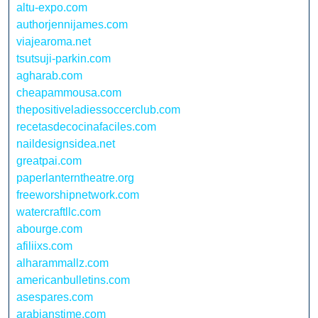
altu-expo.com
authorjennijames.com
viajearoma.net
tsutsuji-parkin.com
agharab.com
cheapammousa.com
thepositiveladiessoccerclub.com
recetasdecocinafaciles.com
naildesignsidea.net
greatpai.com
paperlanterntheatre.org
freeworshipnetwork.com
watercraftllc.com
abourge.com
afiliixs.com
alharammallz.com
americanbulletins.com
asespares.com
arabianstime.com