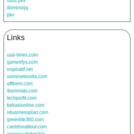
situs pkv
dominoqq
pkv
Links
uae-times.com
gamerifys.com
inspiratif.net
vsmsnetworks.com
offthem.com
ibommatv.com
techporfit.com
bekasionline.com
nbusinessplan.com
greenlife360.com
cantshoutitout.com
expressufabet.biz