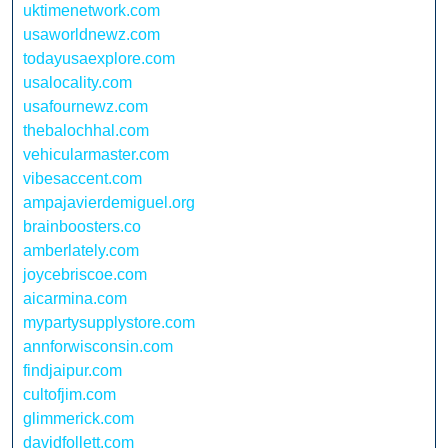
uktimenetwork.com
usaworldnewz.com
todayusaexplore.com
usalocality.com
usafournewz.com
thebalochhal.com
vehicularmaster.com
vibesaccent.com
ampajavierdemiguel.org
brainboosters.co
amberlately.com
joycebriscoe.com
aicarmina.com
mypartysupplystore.com
annforwisconsin.com
findjaipur.com
cultofjim.com
glimmerick.com
davidfollett.com