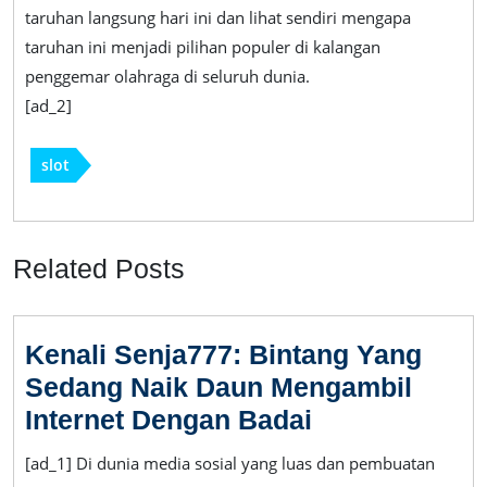
taruhan langsung hari ini dan lihat sendiri mengapa
taruhan ini menjadi pilihan populer di kalangan
penggemar olahraga di seluruh dunia.
[ad_2]
slot
Related Posts
Kenali Senja777: Bintang Yang
Sedang Naik Daun Mengambil
Kenali
Internet Dengan Badai
Senja777:
[ad_1] Di dunia media sosial yang luas dan pembuatan
Bintang