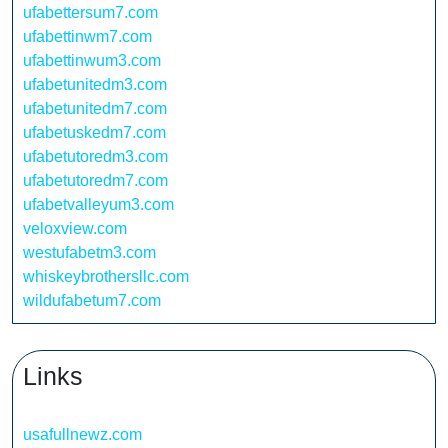
ufabettersum7.com
ufabettinwm7.com
ufabettinwum3.com
ufabetunitedm3.com
ufabetunitedm7.com
ufabetuskedm7.com
ufabetutoredm3.com
ufabetutoredm7.com
ufabetvalleyum3.com
veloxview.com
westufabetm3.com
whiskeybrothersllc.com
wildufabetum7.com
Links
usafullnewz.com