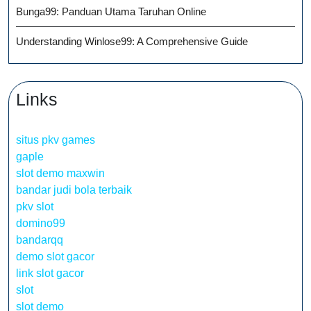
Bunga99: Panduan Utama Taruhan Online
Understanding Winlose99: A Comprehensive Guide
Links
situs pkv games
gaple
slot demo maxwin
bandar judi bola terbaik
pkv slot
domino99
bandarqq
demo slot gacor
link slot gacor
slot
slot demo