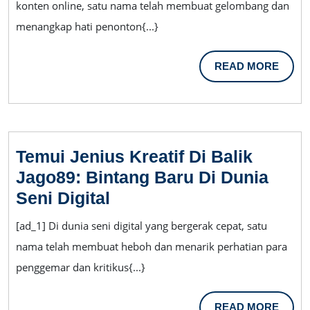
konten online, satu nama telah membuat gelombang dan
Yang
menangkap hati penonton{...}
Sedang
Naik
READ
READ MORE
Daun
MORE
Mengambil
Internet
Dengan
Temui Jenius Kreatif Di Balik
Badai
Jago89: Bintang Baru Di Dunia
Temui
Seni Digital
Jenius
[ad_1] Di dunia seni digital yang bergerak cepat, satu
Kreatif
nama telah membuat heboh dan menarik perhatian para
Di
penggemar dan kritikus{...}
Balik
Jago89:
READ
READ MORE