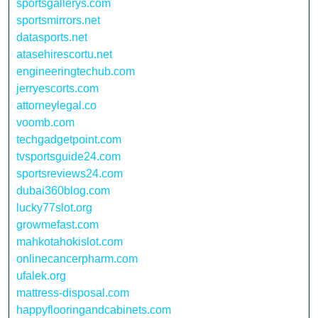
sportsgallerys.com
sportsmirrors.net
datasports.net
atasehirescortu.net
engineeringtechub.com
jerryescorts.com
attorneylegal.co
voomb.com
techgadgetpoint.com
tvsportsguide24.com
sportsreviews24.com
dubai360blog.com
lucky77slot.org
growmefast.com
mahkotahokislot.com
onlinecancerpharm.com
ufalek.org
mattress-disposal.com
happyflooringandcabinets.com