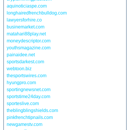
aquinoticiaspe.com
longhairedfrenchbulldog.com
lawyersforhire.co
businemarket.com
matahari88play.net
moneydescriptor.com
youthsmagazine.com
painaidee.net
sportsdarkest.com
webtoon.biz
thesportswires.com
hyungpro.com
sportingnewsnet.com
sportstime24day.com
sporteslive.com
theblingblingshields.com
pinkfrenchtipnails.com
newgamestv.com