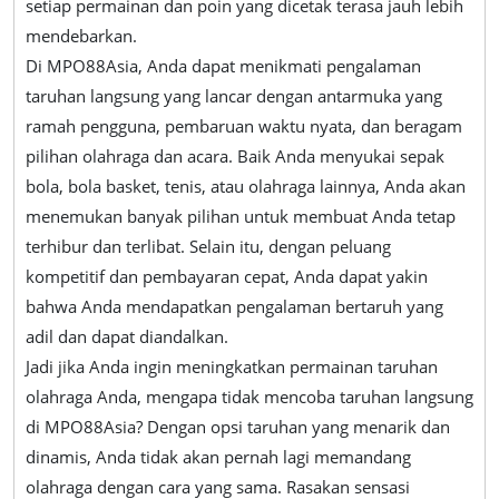
setiap permainan dan poin yang dicetak terasa jauh lebih
mendebarkan.
Di MPO88Asia, Anda dapat menikmati pengalaman
taruhan langsung yang lancar dengan antarmuka yang
ramah pengguna, pembaruan waktu nyata, dan beragam
pilihan olahraga dan acara. Baik Anda menyukai sepak
bola, bola basket, tenis, atau olahraga lainnya, Anda akan
menemukan banyak pilihan untuk membuat Anda tetap
terhibur dan terlibat. Selain itu, dengan peluang
kompetitif dan pembayaran cepat, Anda dapat yakin
bahwa Anda mendapatkan pengalaman bertaruh yang
adil dan dapat diandalkan.
Jadi jika Anda ingin meningkatkan permainan taruhan
olahraga Anda, mengapa tidak mencoba taruhan langsung
di MPO88Asia? Dengan opsi taruhan yang menarik dan
dinamis, Anda tidak akan pernah lagi memandang
olahraga dengan cara yang sama. Rasakan sensasi