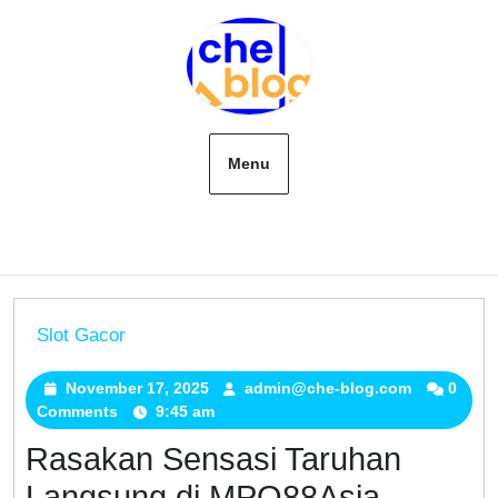
Skip
to
content
Menu
Slot Gacor
Rasakan
Sensasi
November 17, 2025
November
admin@che-blog.com
admin@ch
0
Comments
9:45 am
17,
blog.com
Taruhan
2025
Langsung
Rasakan Sensasi Taruhan
di
Langsung di MPO88Asia
MPO88Asia