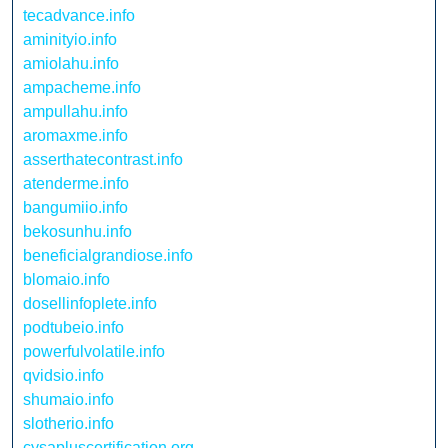
tecadvance.info
aminityio.info
amiolahu.info
ampacheme.info
ampullahu.info
aromaxme.info
asserthatecontrast.info
atenderme.info
bangumiio.info
bekosunhu.info
beneficialgrandiose.info
blomaio.info
dosellinfoplete.info
podtubeio.info
powerfulvolatile.info
qvidsio.info
shumaio.info
slotherio.info
cysapluscertification.org