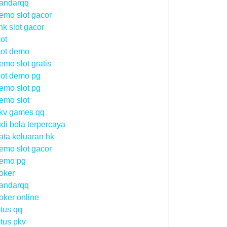
andarqq
emo slot gacor
ink slot gacor
lot
lot demo
emo slot gratis
lot demo pg
emo slot pg
emo slot
kv games qq
udi bola terpercaya
ata keluaran hk
emo slot gacor
emo pg
oker
andarqq
oker online
itus qq
itus pkv