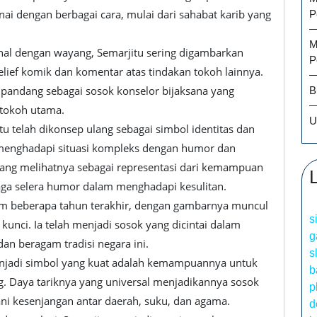
ai dengan berbagai cara, mulai dari sahabat karib yang
P
M
nal dengan wayang, Semarjitu sering digambarkan
P
lief komik dan komentar atas tindakan tokoh lainnya.
dipandang sebagai sosok konselor bijaksana yang
B
tokoh utama.
U
tu telah dikonsep ulang sebagai simbol identitas dan
enghadapi situasi kompleks dengan humor dan
yang melihatnya sebagai representasi dari kemampuan
ga selera humor dalam menghadapi kesulitan.
am beberapa tahun terakhir, dengan gambarnya muncul
s
 kunci. Ia telah menjadi sosok yang dicintai dalam
g
an beragam tradisi negara ini.
s
enjadi simbol yang kuat adalah kemampuannya untuk
b
 Daya tariknya yang universal menjadikannya sosok
p
i kesenjangan antar daerah, suku, dan agama.
d