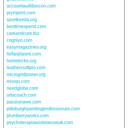
accountaudittaxcon.com
prymprint.com
sportkeeda.org
besttimespend.com
careandcure.biz
cogniyo.com
easymagazines.org
hirfanjilasmi.com
hometricks.org
leathercraftpro.com
microgridpower.org
mixiqo.com
needglobe.com
ortocoach.com
passionawe.com
pittsburghpaintingprofessionals.com
plumberryworks.com
psychoterapiawioletanowak.com