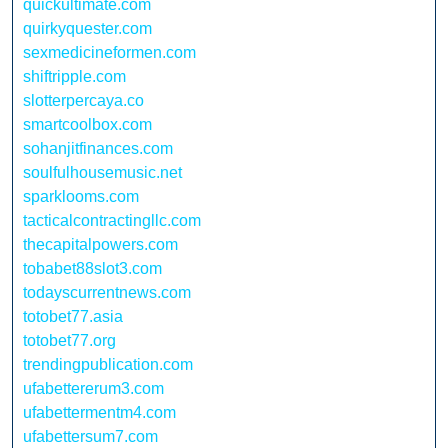
quickultimate.com
quirkyquester.com
sexmedicineformen.com
shiftripple.com
slotterpercaya.co
smartcoolbox.com
sohanjitfinances.com
soulfulhousemusic.net
sparklooms.com
tacticalcontractingllc.com
thecapitalpowers.com
tobabet88slot3.com
todayscurrentnews.com
totobet77.asia
totobet77.org
trendingpublication.com
ufabettererum3.com
ufabettermentm4.com
ufabettersum7.com