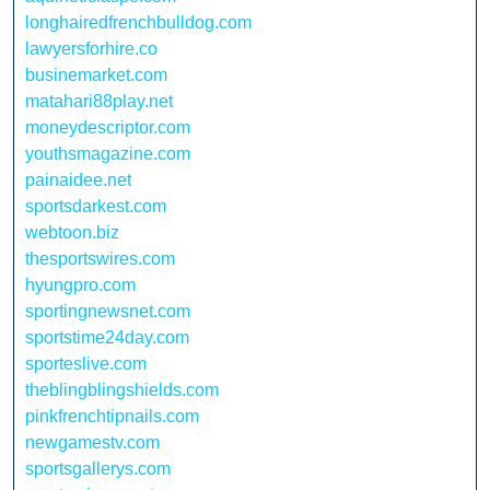
longhairedfrenchbulldog.com
lawyersforhire.co
businemarket.com
matahari88play.net
moneydescriptor.com
youthsmagazine.com
painaidee.net
sportsdarkest.com
webtoon.biz
thesportswires.com
hyungpro.com
sportingnewsnet.com
sportstime24day.com
sporteslive.com
theblingblingshields.com
pinkfrenchtipnails.com
newgamestv.com
sportsgallerys.com