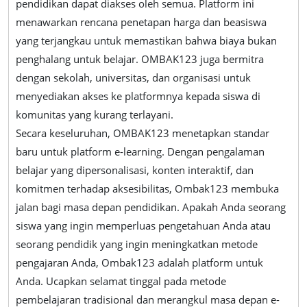
pendidikan dapat diakses oleh semua. Platform ini
menawarkan rencana penetapan harga dan beasiswa
yang terjangkau untuk memastikan bahwa biaya bukan
penghalang untuk belajar. OMBAK123 juga bermitra
dengan sekolah, universitas, dan organisasi untuk
menyediakan akses ke platformnya kepada siswa di
komunitas yang kurang terlayani.
Secara keseluruhan, OMBAK123 menetapkan standar
baru untuk platform e-learning. Dengan pengalaman
belajar yang dipersonalisasi, konten interaktif, dan
komitmen terhadap aksesibilitas, Ombak123 membuka
jalan bagi masa depan pendidikan. Apakah Anda seorang
siswa yang ingin memperluas pengetahuan Anda atau
seorang pendidik yang ingin meningkatkan metode
pengajaran Anda, Ombak123 adalah platform untuk
Anda. Ucapkan selamat tinggal pada metode
pembelajaran tradisional dan merangkul masa depan e-