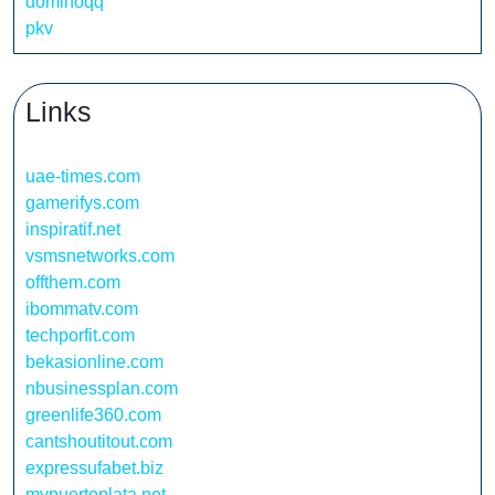
dominoqq
pkv
Links
uae-times.com
gamerifys.com
inspiratif.net
vsmsnetworks.com
offthem.com
ibommatv.com
techporfit.com
bekasionline.com
nbusinessplan.com
greenlife360.com
cantshoutitout.com
expressufabet.biz
mypuertoplata.net