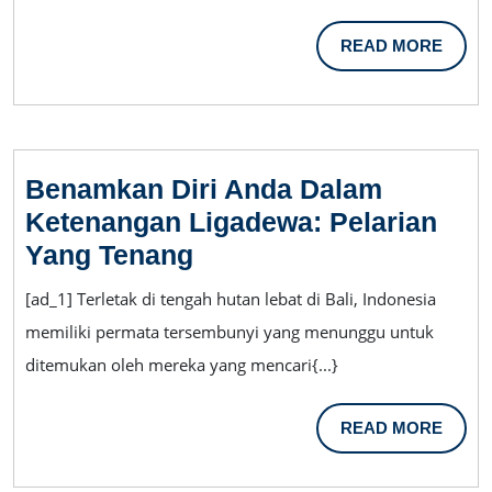
Karakter
Cerita
READ
READ MORE
Rakyat
MORE
Yang
Dicintai
Di
Benamkan Diri Anda Dalam
Indonesi
Ketenangan Ligadewa: Pelarian
Benamkan
Yang Tenang
Diri
[ad_1] Terletak di tengah hutan lebat di Bali, Indonesia
Anda
memiliki permata tersembunyi yang menunggu untuk
Dalam
ditemukan oleh mereka yang mencari{...}
Ketenangan
Ligadewa:
READ
READ MORE
Pelarian
MORE
Yang