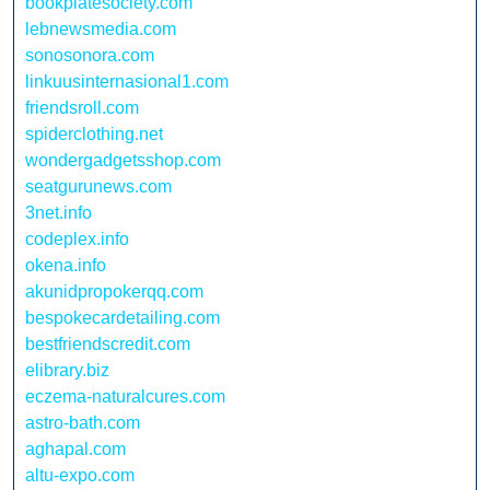
bookplatesociety.com
lebnewsmedia.com
sonosonora.com
linkuusinternasional1.com
friendsroll.com
spiderclothing.net
wondergadgetsshop.com
seatgurunews.com
3net.info
codeplex.info
okena.info
akunidpropokerqq.com
bespokecardetailing.com
bestfriendscredit.com
elibrary.biz
eczema-naturalcures.com
astro-bath.com
aghapal.com
altu-expo.com