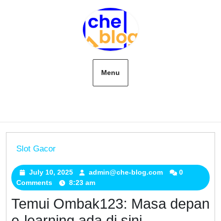
Skip
to
content
Menu
Slot Gacor
Temui
Ombak123:
July 10, 2025
July
admin@che-blog.com
admin@che-
0
Comments
8:23 am
10,
blog.com
Masa
2025
depan
Temui Ombak123: Masa depan
e-
e-learning ada di sini
learning