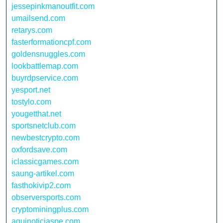
jessepinkmanoutfit.com
umailsend.com
retarys.com
fasterformationcpf.com
goldensnuggles.com
lookbattlemap.com
buyrdpservice.com
yesport.net
tostylo.com
yougetthat.net
sportsnetclub.com
newbestcrypto.com
oxfordsave.com
iclassicgames.com
saung-artikel.com
fasthokivip2.com
observersports.com
cryptominingplus.com
aquinoticiaspe.com