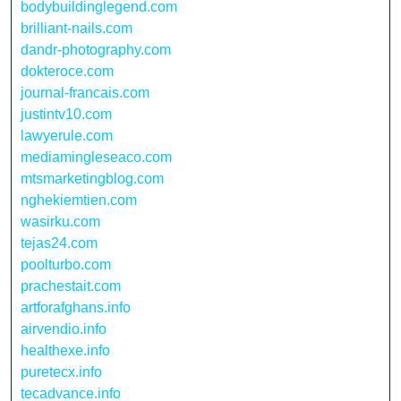
bodybuildinglegend.com
brilliant-nails.com
dandr-photography.com
dokteroce.com
journal-francais.com
justintv10.com
lawyerule.com
mediamingleseaco.com
mtsmarketingblog.com
nghekiemtien.com
wasirku.com
tejas24.com
poolturbo.com
prachestait.com
artforafghans.info
airvendio.info
healthexe.info
puretecx.info
tecadvance.info