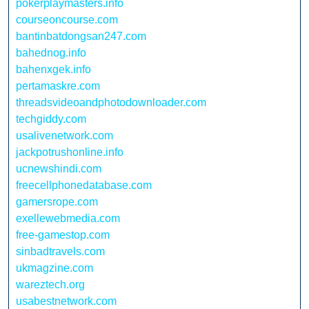
pokerplaymasters.info
courseoncourse.com
bantinbatdongsan247.com
bahednog.info
bahenxgek.info
pertamaskre.com
threadsvideoandphotodownloader.com
techgiddy.com
usalivenetwork.com
jackpotrushonline.info
ucnewshindi.com
freecellphonedatabase.com
gamersrope.com
exellewebmedia.com
free-gamestop.com
sinbadtravels.com
ukmagzine.com
wareztech.org
usabestnetwork.com