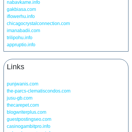
nabavkame.info
gakbiasa.com
iflowerhu.info
chicagocrystalconnection.com
imanabadii.com
trilipohu.info
appruptio.info
Links
punjwanis.com
the-parcs-clematiscondos.com
jusu-gb.com
thecarepet.com
blogwriterplus.com
guestpostingseo.com
casinogambitpro.info