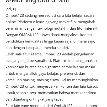
ada
[ad_1]
di
Ombak123 sedang merevolusi cara kita belajar secara
sini
online. Platform e-learning yang inovatif ini mengubah
permainan dengan teknologi mutakhir dan fitur interaktif.
Dengan OMBAK123, siswa dapat mengakses konten
pendidikan berkualitas tinggi kapan saja, di mana saja,
dan dengan kecepatan mereka sendiri.
Salah satu fitur utama Ombak123 adalah pengalaman
belajar yang dipersonalisasi. Platform ini menggunakan
kecerdasan buatan dan algoritma pembelajaran mesin
untuk menganalisis gaya belajar, preferensi, dan
kemajuan masing -masing siswa. Hal ini memungkinkan
Ombak123 untuk menyesuaikan konten dan laju kursus
untuk setiap siswa, memastikan bahwa mereka terlibat
dan ditantang di tingkat yang tepat.
Fitur lain yang menonjol dari Ombak123 adalah konten