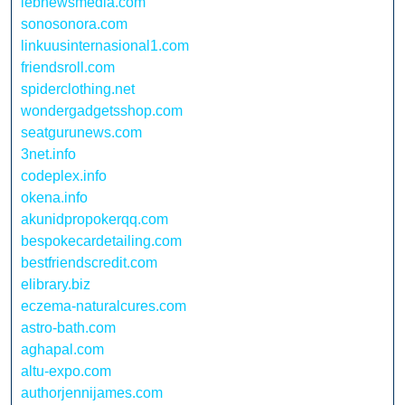
lebnewsmedia.com
sonosonora.com
linkuusinternasional1.com
friendsroll.com
spiderclothing.net
wondergadgetsshop.com
seatgurunews.com
3net.info
codeplex.info
okena.info
akunidpropokerqq.com
bespokecardetailing.com
bestfriendscredit.com
elibrary.biz
eczema-naturalcures.com
astro-bath.com
aghapal.com
altu-expo.com
authorjennijames.com