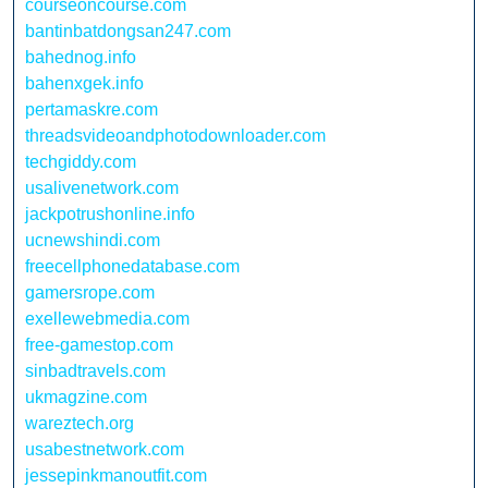
courseoncourse.com
bantinbatdongsan247.com
bahednog.info
bahenxgek.info
pertamaskre.com
threadsvideoandphotodownloader.com
techgiddy.com
usalivenetwork.com
jackpotrushonline.info
ucnewshindi.com
freecellphonedatabase.com
gamersrope.com
exellewebmedia.com
free-gamestop.com
sinbadtravels.com
ukmagzine.com
wareztech.org
usabestnetwork.com
jessepinkmanoutfit.com