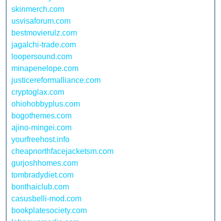
skinmerch.com
usvisaforum.com
bestmovierulz.com
jagalchi-trade.com
loopersound.com
minapenelope.com
justicereformalliance.com
cryptoglax.com
ohiohobbyplus.com
bogothemes.com
ajino-mingei.com
yourfreehost.info
cheapnorthfacejacketsm.com
gurjoshhomes.com
tombradydiet.com
bonthaiclub.com
casusbelli-mod.com
bookplatesociety.com