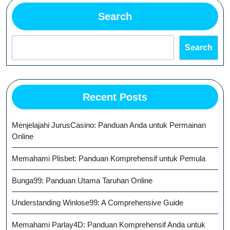
Search
Search
Recent Posts
Menjelajahi JurusCasino: Panduan Anda untuk Permainan
Online
Memahami Plisbet: Panduan Komprehensif untuk Pemula
Bunga99: Panduan Utama Taruhan Online
Understanding Winlose99: A Comprehensive Guide
Memahami Parlay4D: Panduan Komprehensif Anda untuk