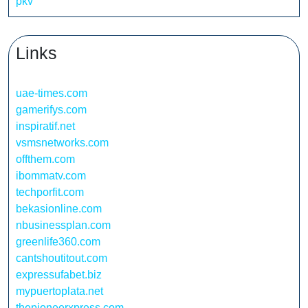
pkv
Links
uae-times.com
gamerifys.com
inspiratif.net
vsmsnetworks.com
offthem.com
ibommatv.com
techporfit.com
bekasionline.com
nbusinessplan.com
greenlife360.com
cantshoutitout.com
expressufabet.biz
mypuertoplata.net
thepioneerxpress.com