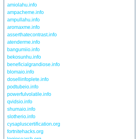
amiolahu.info
ampacheme.info
ampullahu.info
aromaxme.info
asserthatecontrast.info
atenderme.info
bangumiio.info
bekosunhu.info
beneficialgrandiose.info
blomaio.info
dosellinfoplete.info
podtubeio.info
powerfulvolatile.info
qvidsio.info
shumaio.info
slotherio.info
cysapluscertification.org
fortnitehacks.org
loginsearch.org