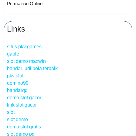
Permainan Online
Links
situs pkv games
gaple
slot demo maxwin
bandar judi bola terbaik
pkv slot
domino99
bandarqq
demo slot gacor
link slot gacor
slot
slot demo
demo slot gratis
slot demo pg