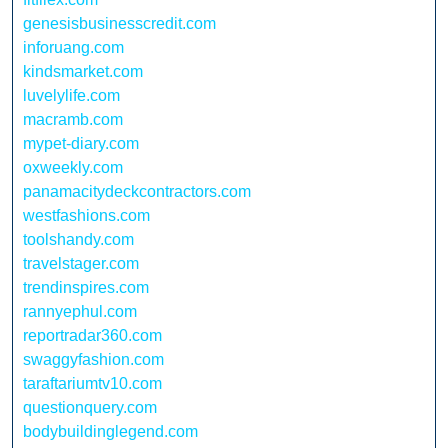
genesisbusinesscredit.com
inforuang.com
kindsmarket.com
luvelylife.com
macramb.com
mypet-diary.com
oxweekly.com
panamacitydeckcontractors.com
westfashions.com
toolshandy.com
travelstager.com
trendinspires.com
rannyephul.com
reportradar360.com
swaggyfashion.com
taraftariumtv10.com
questionquery.com
bodybuildinglegend.com