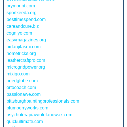
prymprint.com
sportkeeda.org
besttimespend.com
careandcure.biz
cogniyo.com
easymagazines.org
hirfanjilasmi.com
hometricks.org
leathercraftpro.com
microgridpower.org
mixiqo.com
needglobe.com
ortocoach.com
passionawe.com
pittsburghpaintingprofessionals.com
plumberryworks.com
psychoterapiawioletanowak.com
quickultimate.com