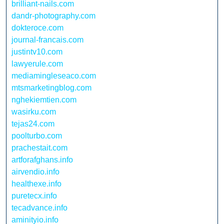
brilliant-nails.com
dandr-photography.com
dokteroce.com
journal-francais.com
justintv10.com
lawyerule.com
mediamingleseaco.com
mtsmarketingblog.com
nghekiemtien.com
wasirku.com
tejas24.com
poolturbo.com
prachestait.com
artforafghans.info
airvendio.info
healthexe.info
puretecx.info
tecadvance.info
aminityio.info