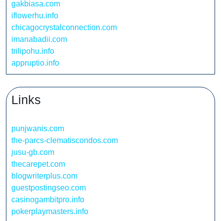
gakbiasa.com
iflowerhu.info
chicagocrystalconnection.com
imanabadii.com
trilipohu.info
appruptio.info
Links
punjwanis.com
the-parcs-clematiscondos.com
jusu-gb.com
thecarepet.com
blogwriterplus.com
guestpostingseo.com
casinogambitpro.info
pokerplaymasters.info