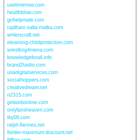
usetimenow.com
healthblow.com
gohelpmate.com
rajdhani-satta-matka.com
writerscraft.net
elearning-childprotection.com
wrestling4mena.com
knowledgeforall.info
brand2lastio.com
usadigitalservices.com
socialhoppers.com
creativedream.net
n2315.com
getwebonline.com
onlyfansheaven.com
lky08.com
ralph-fiennes.net
fielder-maximum-discount.net
fitfllex.com