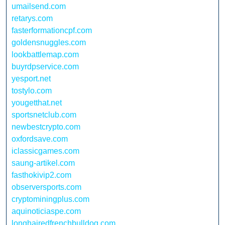
umailsend.com
retarys.com
fasterformationcpf.com
goldensnuggles.com
lookbattlemap.com
buyrdpservice.com
yesport.net
tostylo.com
yougetthat.net
sportsnetclub.com
newbestcrypto.com
oxfordsave.com
iclassicgames.com
saung-artikel.com
fasthokivip2.com
observersports.com
cryptominingplus.com
aquinoticiaspe.com
longhairedfrenchbulldog.com