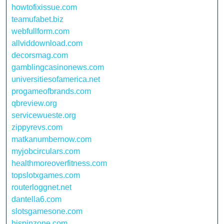
howtofixissue.com
teamufabet.biz
webfullform.com
allviddownload.com
decorsmag.com
gamblingcasinonews.com
universitiesofamerica.net
progameofbrands.com
qbreview.org
servicewueste.org
zippyrevs.com
matkanumbernow.com
myjobcirculars.com
healthmoreoverfitness.com
topslotxgames.com
routerloggnet.net
dantella6.com
slotsgamesone.com
hispinzone.com