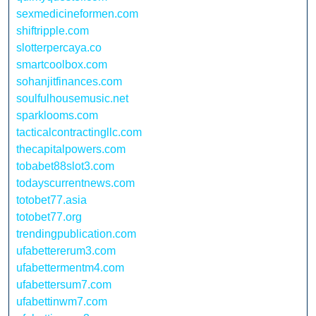
sexmedicineformen.com
shiftripple.com
slotterpercaya.co
smartcoolbox.com
sohanjitfinances.com
soulfulhousemusic.net
sparklooms.com
tacticalcontractingllc.com
thecapitalpowers.com
tobabet88slot3.com
todayscurrentnews.com
totobet77.asia
totobet77.org
trendingpublication.com
ufabettererum3.com
ufabettermentm4.com
ufabettersum7.com
ufabettinwm7.com