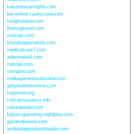
kalyanbazarnights.com
top-online-casino-usa.com
honghuidoor.com
flowingtravel.com
nineniki.com
brandiospecialists.com
medicalcare7.com
adtennaball.com
nabzah.com
mongive.com
matkagameresultsview.com
getsolutionsonline.com
hispinner.org
criticalinsurance.info
nokariposter.com
kalyan-guessing-nightplay.com
gameofpanels.com
androidappsdownloader.com