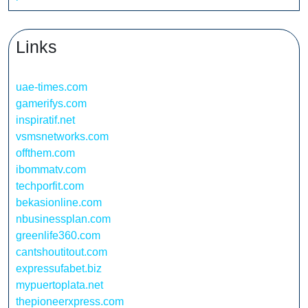
Links
uae-times.com
gamerifys.com
inspiratif.net
vsmsnetworks.com
offthem.com
ibommatv.com
techporfit.com
bekasionline.com
nbusinessplan.com
greenlife360.com
cantshoutitout.com
expressufabet.biz
mypuertoplata.net
thepioneerxpress.com