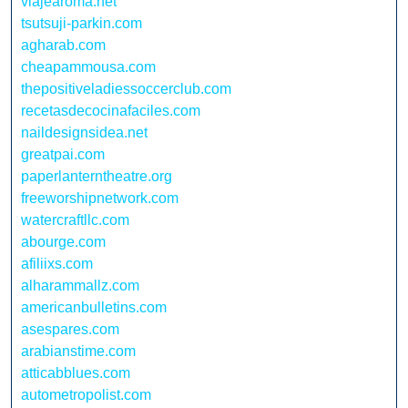
viajearoma.net
tsutsuji-parkin.com
agharab.com
cheapammousa.com
thepositiveladiessoccerclub.com
recetasdecocinafaciles.com
naildesignsidea.net
greatpai.com
paperlanterntheatre.org
freeworshipnetwork.com
watercraftllc.com
abourge.com
afiliixs.com
alharammallz.com
americanbulletins.com
asespares.com
arabianstime.com
atticabblues.com
autometropolist.com