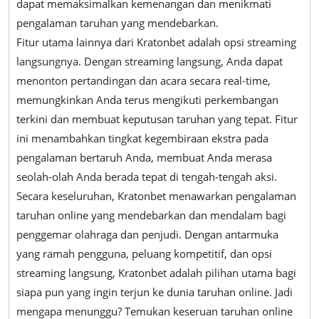
dapat memaksimalkan kemenangan dan menikmati
pengalaman taruhan yang mendebarkan.
Fitur utama lainnya dari Kratonbet adalah opsi streaming
langsungnya. Dengan streaming langsung, Anda dapat
menonton pertandingan dan acara secara real-time,
memungkinkan Anda terus mengikuti perkembangan
terkini dan membuat keputusan taruhan yang tepat. Fitur
ini menambahkan tingkat kegembiraan ekstra pada
pengalaman bertaruh Anda, membuat Anda merasa
seolah-olah Anda berada tepat di tengah-tengah aksi.
Secara keseluruhan, Kratonbet menawarkan pengalaman
taruhan online yang mendebarkan dan mendalam bagi
penggemar olahraga dan penjudi. Dengan antarmuka
yang ramah pengguna, peluang kompetitif, dan opsi
streaming langsung, Kratonbet adalah pilihan utama bagi
siapa pun yang ingin terjun ke dunia taruhan online. Jadi
mengapa menunggu? Temukan keseruan taruhan online