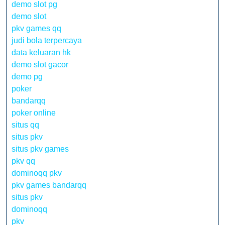
demo slot pg
demo slot
pkv games qq
judi bola terpercaya
data keluaran hk
demo slot gacor
demo pg
poker
bandarqq
poker online
situs qq
situs pkv
situs pkv games
pkv qq
dominoqq pkv
pkv games bandarqq
situs pkv
dominoqq
pkv