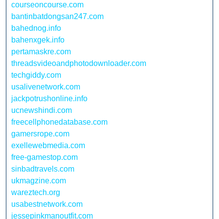
courseoncourse.com
bantinbatdongsan247.com
bahednog.info
bahenxgek.info
pertamaskre.com
threadsvideoandphotodownloader.com
techgiddy.com
usalivenetwork.com
jackpotrushonline.info
ucnewshindi.com
freecellphonedatabase.com
gamersrope.com
exellewebmedia.com
free-gamestop.com
sinbadtravels.com
ukmagzine.com
wareztech.org
usabestnetwork.com
jessepinkmanoutfit.com