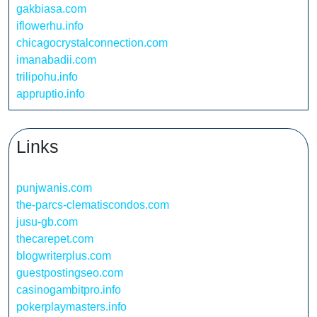
gakbiasa.com
iflowerhu.info
chicagocrystalconnection.com
imanabadii.com
trilipohu.info
appruptio.info
Links
punjwanis.com
the-parcs-clematiscondos.com
jusu-gb.com
thecarepet.com
blogwriterplus.com
guestpostingseo.com
casinogambitpro.info
pokerplaymasters.info