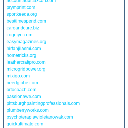
accountaudittaxcon.com
prymprint.com
sportkeeda.org
besttimespend.com
careandcure.biz
cogniyo.com
easymagazines.org
hirfanjilasmi.com
hometricks.org
leathercraftpro.com
microgridpower.org
mixiqo.com
needglobe.com
ortocoach.com
passionawe.com
pittsburghpaintingprofessionals.com
plumberryworks.com
psychoterapiawioletanowak.com
quickultimate.com