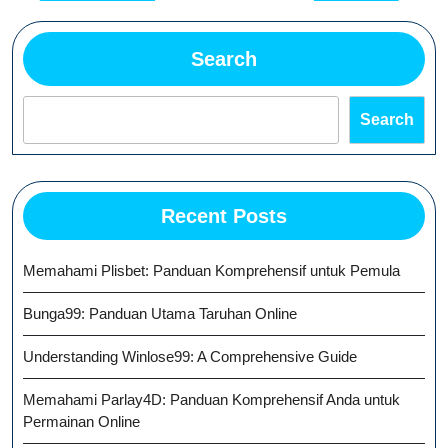
Search
Search
Recent Posts
Memahami Plisbet: Panduan Komprehensif untuk Pemula
Bunga99: Panduan Utama Taruhan Online
Understanding Winlose99: A Comprehensive Guide
Memahami Parlay4D: Panduan Komprehensif Anda untuk
Permainan Online