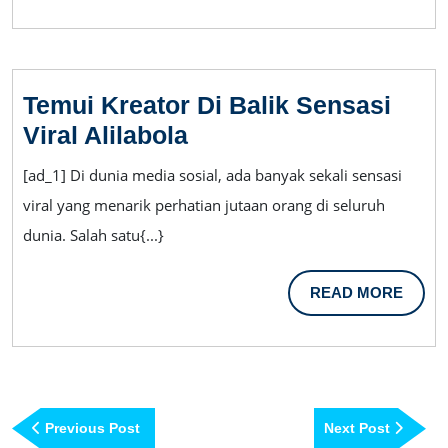
Temui Kreator Di Balik Sensasi
Temui
Viral Alilabola
Kreator
[ad_1] Di dunia media sosial, ada banyak sekali sensasi
Di
viral yang menarik perhatian jutaan orang di seluruh
Balik
dunia. Salah satu{...}
Sensasi
Viral
READ
READ MORE
Alilabola
MORE
Post
Previous
Next
Previous Post
Next Post
navigation
Post
Post