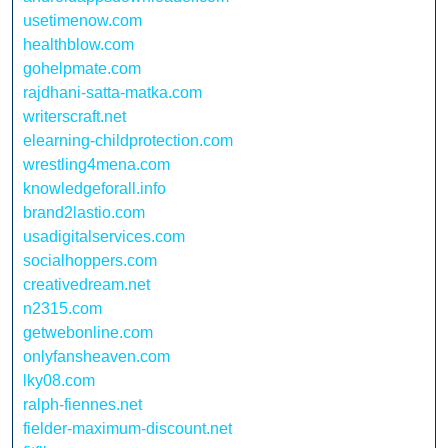
usetimenow.com
healthblow.com
gohelpmate.com
rajdhani-satta-matka.com
writerscraft.net
elearning-childprotection.com
wrestling4mena.com
knowledgeforall.info
brand2lastio.com
usadigitalservices.com
socialhoppers.com
creativedream.net
n2315.com
getwebonline.com
onlyfansheaven.com
lky08.com
ralph-fiennes.net
fielder-maximum-discount.net