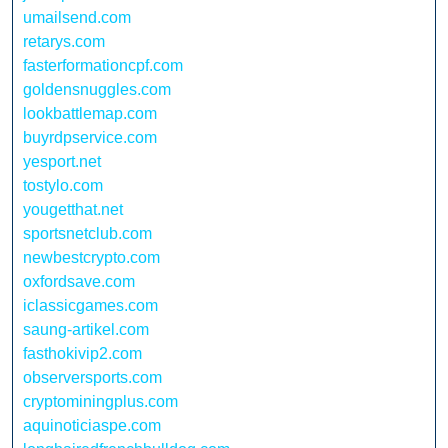
umailsend.com
retarys.com
fasterformationcpf.com
goldensnuggles.com
lookbattlemap.com
buyrdpservice.com
yesport.net
tostylo.com
yougetthat.net
sportsnetclub.com
newbestcrypto.com
oxfordsave.com
iclassicgames.com
saung-artikel.com
fasthokivip2.com
observersports.com
cryptominingplus.com
aquinoticiaspe.com