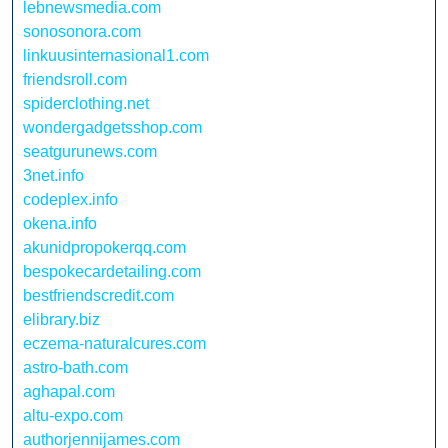
lebnewsmedia.com
sonosonora.com
linkuusinternasional1.com
friendsroll.com
spiderclothing.net
wondergadgetsshop.com
seatgurunews.com
3net.info
codeplex.info
okena.info
akunidpropokerqq.com
bespokecardetailing.com
bestfriendscredit.com
elibrary.biz
eczema-naturalcures.com
astro-bath.com
aghapal.com
altu-expo.com
authorjennijames.com