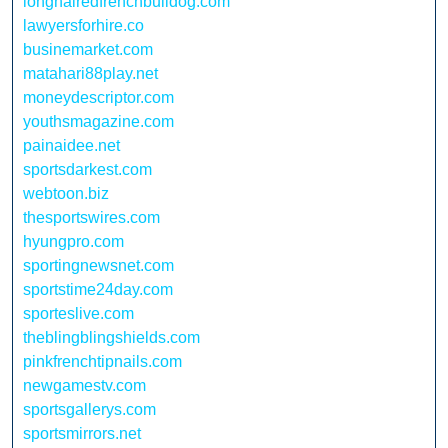
longhairedfrenchbulldog.com
lawyersforhire.co
businemarket.com
matahari88play.net
moneydescriptor.com
youthsmagazine.com
painaidee.net
sportsdarkest.com
webtoon.biz
thesportswires.com
hyungpro.com
sportingnewsnet.com
sportstime24day.com
sporteslive.com
theblingblingshields.com
pinkfrenchtipnails.com
newgamestv.com
sportsgallerys.com
sportsmirrors.net