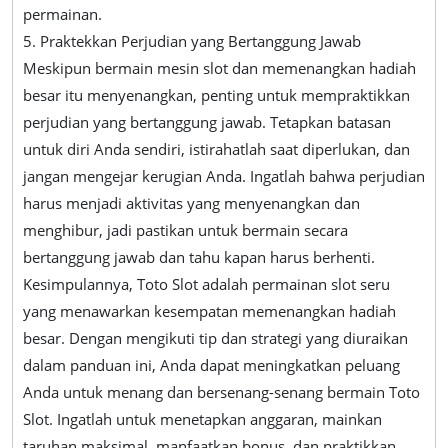
permainan.
5. Praktekkan Perjudian yang Bertanggung Jawab
Meskipun bermain mesin slot dan memenangkan hadiah
besar itu menyenangkan, penting untuk mempraktikkan
perjudian yang bertanggung jawab. Tetapkan batasan
untuk diri Anda sendiri, istirahatlah saat diperlukan, dan
jangan mengejar kerugian Anda. Ingatlah bahwa perjudian
harus menjadi aktivitas yang menyenangkan dan
menghibur, jadi pastikan untuk bermain secara
bertanggung jawab dan tahu kapan harus berhenti.
Kesimpulannya, Toto Slot adalah permainan slot seru
yang menawarkan kesempatan memenangkan hadiah
besar. Dengan mengikuti tip dan strategi yang diuraikan
dalam panduan ini, Anda dapat meningkatkan peluang
Anda untuk menang dan bersenang-senang bermain Toto
Slot. Ingatlah untuk menetapkan anggaran, mainkan
taruhan maksimal, manfaatkan bonus, dan praktikkan