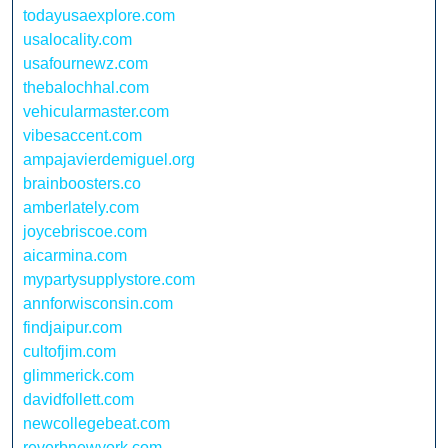
todayusaexplore.com
usalocality.com
usafournewz.com
thebalochhal.com
vehicularmaster.com
vibesaccent.com
ampajavierdemiguel.org
brainboosters.co
amberlately.com
joycebriscoe.com
aicarmina.com
mypartysupplystore.com
annforwisconsin.com
findjaipur.com
cultofjim.com
glimmerick.com
davidfollett.com
newcollegebeat.com
reverbnewyork.com