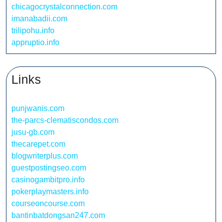
chicagocrystalconnection.com
imanabadii.com
trilipohu.info
appruptio.info
Links
punjwanis.com
the-parcs-clematiscondos.com
jusu-gb.com
thecarepet.com
blogwriterplus.com
guestpostingseo.com
casinogambitpro.info
pokerplaymasters.info
courseoncourse.com
bantinbatdongsan247.com