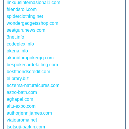
linkuusinternasional1.com
friendsroll.com
spiderclothing.net
wondergadgetsshop.com
seatgurunews.com
3net.info
codeplex.info
okena.info
akunidpropokerqq.com
bespokecardetailing.com
bestfriendscredit.com
elibrary.biz
eczema-naturalcures.com
astro-bath.com
aghapal.com
altu-expo.com
authorjennijames.com
viajearoma.net
tsutsuji-parkin.com