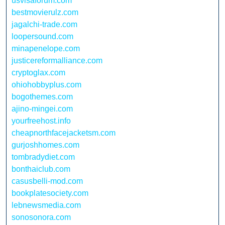
usvisaforum.com
bestmovierulz.com
jagalchi-trade.com
loopersound.com
minapenelope.com
justicereformalliance.com
cryptoglax.com
ohiohobbyplus.com
bogothemes.com
ajino-mingei.com
yourfreehost.info
cheapnorthfacejacketsm.com
gurjoshhomes.com
tombradydiet.com
bonthaiclub.com
casusbelli-mod.com
bookplatesociety.com
lebnewsmedia.com
sonosonora.com