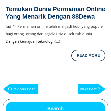
Temukan Dunia Permainan Online
Temu
Yang Menarik Dengan 88Dewa
Duni
[ad_1] Permainan online telah menjadi hobi yang populer
Perm
bagi orang -orang dari segala usia di seluruh dunia.
Onlin
Dengan kemajuan teknologi,{...}
Yang
Mena
READ
READ MORE
Deng
MORE
88De
Post
Previous
Next
Previous Post
Next Post
navigation
Post
Post
Search