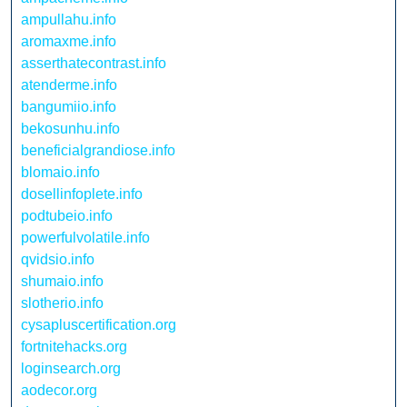
ampullahu.info
aromaxme.info
asserthatecontrast.info
atenderme.info
bangumiio.info
bekosunhu.info
beneficialgrandiose.info
blomaio.info
dosellinfoplete.info
podtubeio.info
powerfulvolatile.info
qvidsio.info
shumaio.info
slotherio.info
cysapluscertification.org
fortnitehacks.org
loginsearch.org
aodecor.org