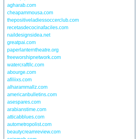
agharab.com
cheapammousa.com
thepositiveladiessoccerclub.com
recetasdecocinafaciles.com
naildesignsidea.net
greatpai.com
paperlanterntheatre.org
freeworshipnetwork.com
watercraftllc.com
abourge.com
afiliixs.com
alharammallz.com
americanbulletins.com
asespares.com
arabianstime.com
atticabblues.com
autometropolist.com
beautycreamreview.com