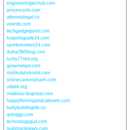
engineeringtechub.com
jerryescorts.com
attorneylegal.co
voomb.com
techgadgetpoint.com
tvsportsguide24.com
sportsreviews24.com
dubai360blog.com
lucky77slot.org
growmefast.com
mahkotahokislot.com
onlinecancerpharm.com
ufalek.org
mattress-disposal.com
happyflooringandcabinets.com
bodybuildinglife.co
qrdoggy.com
technologygud.com
realshocknews.com