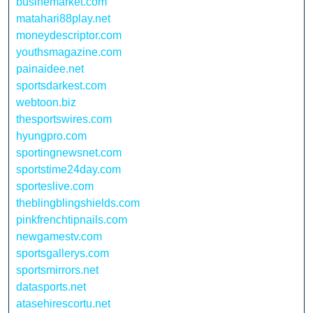
businemarket.com
matahari88play.net
moneydescriptor.com
youthsmagazine.com
painaidee.net
sportsdarkest.com
webtoon.biz
thesportswires.com
hyungpro.com
sportingnewsnet.com
sportstime24day.com
sporteslive.com
theblingblingshields.com
pinkfrenchtipnails.com
newgamestv.com
sportsgallerys.com
sportsmirrors.net
datasports.net
atasehirescortu.net