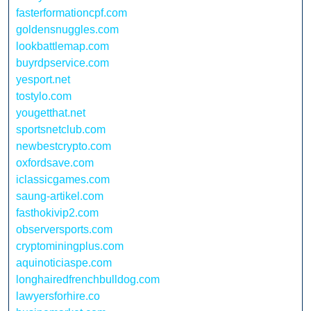
fasterformationcpf.com
goldensnuggles.com
lookbattlemap.com
buyrdpservice.com
yesport.net
tostylo.com
yougetthat.net
sportsnetclub.com
newbestcrypto.com
oxfordsave.com
iclassicgames.com
saung-artikel.com
fasthokivip2.com
observersports.com
cryptominingplus.com
aquinoticiaspe.com
longhairedfrenchbulldog.com
lawyersforhire.co