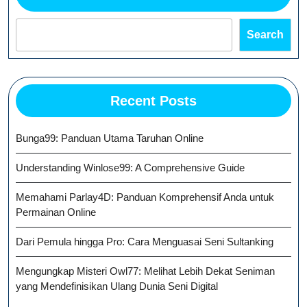
Search
Recent Posts
Bunga99: Panduan Utama Taruhan Online
Understanding Winlose99: A Comprehensive Guide
Memahami Parlay4D: Panduan Komprehensif Anda untuk
Permainan Online
Dari Pemula hingga Pro: Cara Menguasai Seni Sultanking
Mengungkap Misteri Owl77: Melihat Lebih Dekat Seniman
yang Mendefinisikan Ulang Dunia Seni Digital