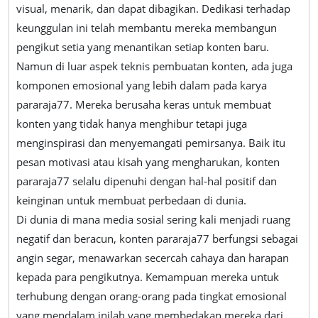
visual, menarik, dan dapat dibagikan. Dedikasi terhadap
keunggulan ini telah membantu mereka membangun
pengikut setia yang menantikan setiap konten baru.
Namun di luar aspek teknis pembuatan konten, ada juga
komponen emosional yang lebih dalam pada karya
pararaja77. Mereka berusaha keras untuk membuat
konten yang tidak hanya menghibur tetapi juga
menginspirasi dan menyemangati pemirsanya. Baik itu
pesan motivasi atau kisah yang mengharukan, konten
pararaja77 selalu dipenuhi dengan hal-hal positif dan
keinginan untuk membuat perbedaan di dunia.
Di dunia di mana media sosial sering kali menjadi ruang
negatif dan beracun, konten pararaja77 berfungsi sebagai
angin segar, menawarkan secercah cahaya dan harapan
kepada para pengikutnya. Kemampuan mereka untuk
terhubung dengan orang-orang pada tingkat emosional
yang mendalam inilah yang membedakan mereka dari