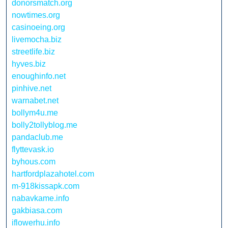
donorsmatch.org
nowtimes.org
casinoeing.org
livemocha.biz
streetlife.biz
hyves.biz
enoughinfo.net
pinhive.net
warnabet.net
bollym4u.me
bolly2tollyblog.me
pandaclub.me
flyttevask.io
byhous.com
hartfordplazahotel.com
m-918kissapk.com
nabavkame.info
gakbiasa.com
iflowerhu.info