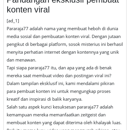
pembuat
konten viral
konten
viral
[ad_1]
Pararaja77 adalah nama yang membuat heboh di dunia
media sosial dan pembuatan konten viral. Dengan jutaan
pengikut di berbagai platform, sosok misterius ini berhasil
menyita perhatian internet dengan kontennya yang unik
dan menawan.
Tapi siapa pararaja77 itu, dan apa yang ada di benak
mereka saat membuat video dan postingan viral ini?
Dalam tampilan eksklusif ini, kami mendalami pikiran
para pembuat konten ini untuk mengungkap proses
kreatif dan inspirasi di balik karyanya.
Salah satu aspek kunci kesuksesan pararaja77 adalah
kemampuan mereka memanfaatkan zeitgeist dan
membuat konten yang dapat diterima oleh khalayak luas.