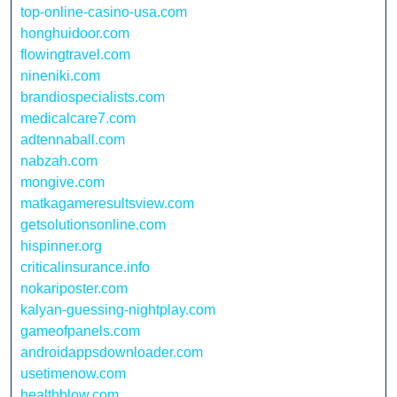
top-online-casino-usa.com
honghuidoor.com
flowingtravel.com
nineniki.com
brandiospecialists.com
medicalcare7.com
adtennaball.com
nabzah.com
mongive.com
matkagameresultsview.com
getsolutionsonline.com
hispinner.org
criticalinsurance.info
nokariposter.com
kalyan-guessing-nightplay.com
gameofpanels.com
androidappsdownloader.com
usetimenow.com
healthblow.com