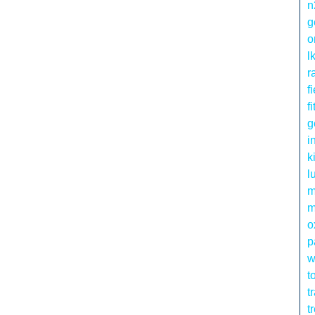
n
g
o
l
r
f
f
g
i
k
l
m
m
o
p
w
t
t
t