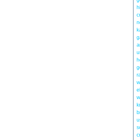
h
c
n
k
g
a
u
h
g
r
w
e
w
k
b
u
s
c