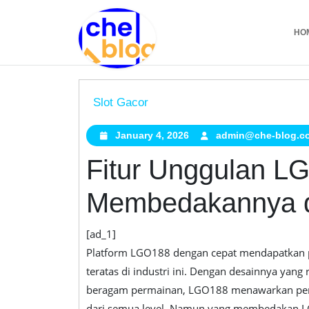
Skip
to
HO
content
Slot Gacor
Fitur
Unggulan
January 4, 2026
January
admin@che-blog.c
4,
LGO188:
Fitur Unggulan L
2026
Yang
Membedakannya
Membedakannya da
dari
Platform
[ad_1]
Lain
Platform LGO188 dengan cepat mendapatkan pe
teratas di industri ini. Dengan desainnya ya
beragam permainan, LGO188 menawarkan pen
dari semua level. Namun yang membedakan LGO