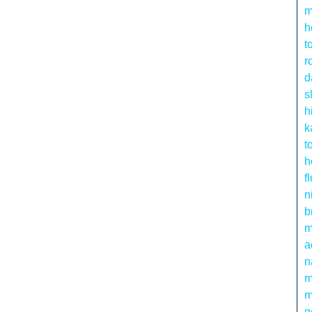
m
h
t
r
d
s
h
k
t
h
f
n
b
m
a
n
m
m
g