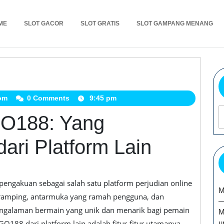
ME
SLOT GACOR
SLOT GRATIS
SLOT GAMPANG MENANG
om
admin@che-
0 Comments
9:45 pm
blog.com
GO188: Yang
ri Platform Lain
ngakuan sebagai salah satu platform perjudian online
M
ng ramping, antarmuka yang ramah pengguna, dan
galaman bermain yang unik dan menarik bagi pemain
M
u
188 dari platform lain adalah fitur-fitur utamanya