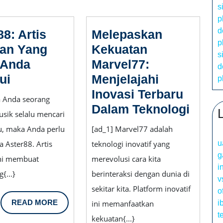
s
p
d
88: Artis
Melepaskan
p
ian Yang
Kekuatan
s
 Anda
Marvel77:
d
Aster88:
ui
Menjelajahi
p
Artis
Inovasi Terbaru
ka Anda seorang
Pelarian
Mele
Dalam Teknologi
usik selalu mencari
Yang
Keku
u, maka Anda perlu
[ad_1] Marvel77 adalah
Perlu
Marve
 Aster88. Artis
teknologi inovatif yang
u
Anda
Menje
g
ini membuat
merevolusi cara kita
Ketahui
Inova
i
{...}
berinteraksi dengan dunia di
v
Terba
sekitar kita. Platform inovatif
o
Dala
READ
READ MORE
ini memanfaatkan
i
Tekno
MORE
t
kekuatan{...}