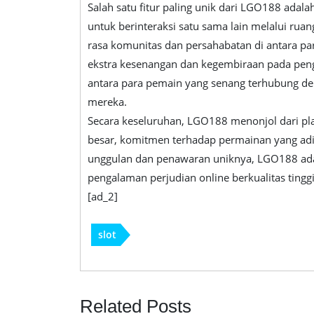
Salah satu fitur paling unik dari LGO188 adal
untuk berinteraksi satu sama lain melalui rua
rasa komunitas dan persahabatan di antara pa
ekstra kesenangan dan kegembiraan pada pen
antara para pemain yang senang terhubung de
mereka.
Secara keseluruhan, LGO188 menonjol dari pla
besar, komitmen terhadap permainan yang adil 
unggulan dan penawaran uniknya, LGO188 ada
pengalaman perjudian online berkualitas ting
[ad_2]
slot
Related Posts