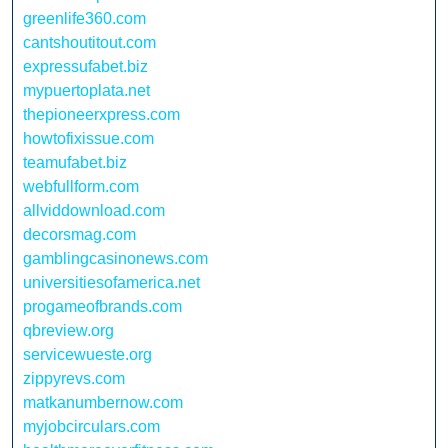
greenlife360.com
cantshoutitout.com
expressufabet.biz
mypuertoplata.net
thepioneerxpress.com
howtofixissue.com
teamufabet.biz
webfullform.com
allviddownload.com
decorsmag.com
gamblingcasinonews.com
universitiesofamerica.net
progameofbrands.com
qbreview.org
servicewueste.org
zippyrevs.com
matkanumbernow.com
myjobcirculars.com