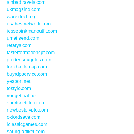
sinbadtravels.com
ukmagzine.com
wareztech.org
usabestnetwork.com
jessepinkmanoutfit.com
umailsend.com
retarys.com
fasterformationcpf.com
goldensnuggles.com
lookbattlemap.com
buyrdpservice.com
yesport.net
tostylo.com
yougetthat.net
sportsnetclub.com
newbestcrypto.com
oxfordsave.com
iclassicgames.com
saung-artikel.com