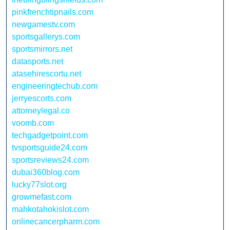
pinkfrenchtipnails.com
newgamestv.com
sportsgallerys.com
sportsmirrors.net
datasports.net
atasehirescortu.net
engineeringtechub.com
jerryescorts.com
attorneylegal.co
voomb.com
techgadgetpoint.com
tvsportsguide24.com
sportsreviews24.com
dubai360blog.com
lucky77slot.org
growmefast.com
mahkotahokislot.com
onlinecancerpharm.com