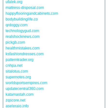
ufalek.org
mattress-disposal.com
happyflooringandcabinets.com
bodybuildinglife.co
qrdoggy.com
technologygud.com
realshocknews.com
pickgb.com
healthmistakes.com
ksfashiondresses.com
patterntrader.org
cnhpa.net
sitalotus.com
supernotes.org
worldsportsempires.com
updatecentral360.com
katamastah.com
zqscore.net
aseleraio.info