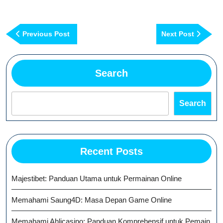
Post
Previous
Next
Previous Post
Next Post
navigation
Post
Post
Search
Search
Recent Posts
Majestibet: Panduan Utama untuk Permainan Online
Memahami Saung4D: Masa Depan Game Online
Memahami Ahlicasino: Panduan Komprehensif untuk Pemain