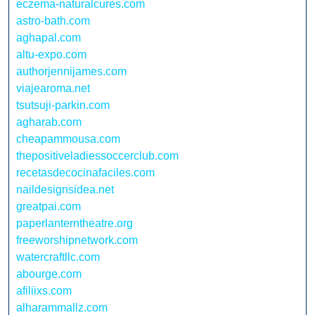
eczema-naturalcures.com
astro-bath.com
aghapal.com
altu-expo.com
authorjennijames.com
viajearoma.net
tsutsuji-parkin.com
agharab.com
cheapammousa.com
thepositiveladiessoccerclub.com
recetasdecocinafaciles.com
naildesignsidea.net
greatpai.com
paperlanterntheatre.org
freeworshipnetwork.com
watercraftllc.com
abourge.com
afiliixs.com
alharammallz.com