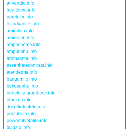
airvendio.info
healthexe.info
puretecx.info
tecadvance.info
aminityio.info
amiolahu.info
ampacheme.info
ampullahu.info
aromaxme.info
asserthatecontrast.info
atenderme.info
bangumiio.info
bekosunhu.info
beneficialgrandiose.info
blomaio.info
dosellinfoplete.info
podtubeio.info
powerfulvolatile.info
qvidsio.info