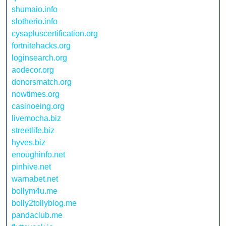
shumaio.info
slotherio.info
cysapluscertification.org
fortnitehacks.org
loginsearch.org
aodecor.org
donorsmatch.org
nowtimes.org
casinoeing.org
livemocha.biz
streetlife.biz
hyves.biz
enoughinfo.net
pinhive.net
warnabet.net
bollym4u.me
bolly2tollyblog.me
pandaclub.me