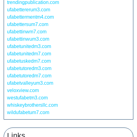
trendingpublication.com
ufabettererum3.com
ufabettermentm4.com
ufabettersum7.com
ufabettinwm7.com
ufabettinwum3.com
ufabetunitedm3.com
ufabetunitedm7.com
ufabetuskedm7.com
ufabetutoredm3.com
ufabetutoredm7.com
ufabetvalleyum3.com
veloxview.com
westufabetm3.com
whiskeybrothersllc.com
wildufabetum7.com
Links