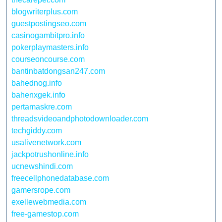
blogwriterplus.com
guestpostingseo.com
casinogambitpro.info
pokerplaymasters.info
courseoncourse.com
bantinbatdongsan247.com
bahednog.info
bahenxgek.info
pertamaskre.com
threadsvideoandphotodownloader.com
techgiddy.com
usalivenetwork.com
jackpotrushonline.info
ucnewshindi.com
freecellphonedatabase.com
gamersrope.com
exellewebmedia.com
free-gamestop.com