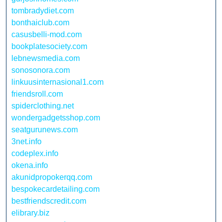
tombradydiet.com
bonthaiclub.com
casusbelli-mod.com
bookplatesociety.com
lebnewsmedia.com
sonosonora.com
linkuusinternasional1.com
friendsroll.com
spiderclothing.net
wondergadgetsshop.com
seatgurunews.com
3net.info
codeplex.info
okena.info
akunidpropokerqq.com
bespokecardetailing.com
bestfriendscredit.com
elibrary.biz