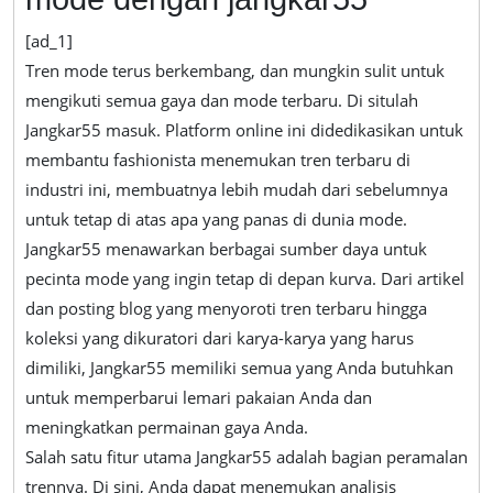
jangkar55
[ad_1]
Tren mode terus berkembang, dan mungkin sulit untuk
mengikuti semua gaya dan mode terbaru. Di situlah
Jangkar55 masuk. Platform online ini didedikasikan untuk
membantu fashionista menemukan tren terbaru di
industri ini, membuatnya lebih mudah dari sebelumnya
untuk tetap di atas apa yang panas di dunia mode.
Jangkar55 menawarkan berbagai sumber daya untuk
pecinta mode yang ingin tetap di depan kurva. Dari artikel
dan posting blog yang menyoroti tren terbaru hingga
koleksi yang dikuratori dari karya-karya yang harus
dimiliki, Jangkar55 memiliki semua yang Anda butuhkan
untuk memperbarui lemari pakaian Anda dan
meningkatkan permainan gaya Anda.
Salah satu fitur utama Jangkar55 adalah bagian peramalan
trennya. Di sini, Anda dapat menemukan analisis