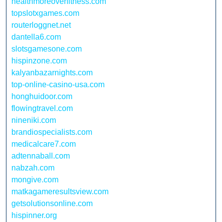
healthmoreoverfitness.com
topslotxgames.com
routerloggnet.net
dantella6.com
slotsgamesone.com
hispinzone.com
kalyanbazarnights.com
top-online-casino-usa.com
honghuidoor.com
flowingtravel.com
nineniki.com
brandiospecialists.com
medicalcare7.com
adtennaball.com
nabzah.com
mongive.com
matkagameresultsview.com
getsolutionsonline.com
hispinner.org